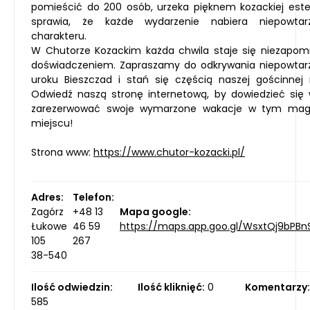
pomieścić do 200 osób, urzeka pięknem kozackiej estet
sprawia, że każde wydarzenie nabiera niepowtar
charakteru.
W Chutorze Kozackim każda chwila staje się niezapo
doświadczeniem. Zapraszamy do odkrywania niepowtar
uroku Bieszczad i stań się częścią naszej gościnnej r
Odwiedź naszą stronę internetową, by dowiedzieć się w
zarezerwować swoje wymarzone wakacje w tym mag
miejscu!
Strona www:
https://www.chutor-kozacki.pl/
Adres:
Telefon:
Zagórz
+48 13
Mapa google:
Łukowe
46 59
https://maps.app.goo.gl/WsxtQj9bPB
105
267
38-540
Ilość odwiedzin:
Ilość kliknięć:
0
Komentarzy:
585