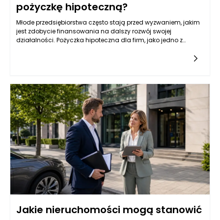
pożyczkę hipoteczną?
Młode przedsiębiorstwa często stają przed wyzwaniem, jakim
jest zdobycie finansowania na dalszy rozwój swojej
działalności. Pożyczka hipoteczna dla firm, jako jedno z
popularnych źródeł kapitału, może być dla nich atrakcyjną
opcją. Jednak wiele instytucji finansowych przyznaje tego
typu pożyczki na podstawie różnych kryteriów, które mogą być
trudne do spełnienia dla firm z krótkim stażem. Przedsiębiorcy
powinni zatem zrozumieć, jakie czynniki wpływają na decyzję
banków i instytucji pożyczkowych w kontekście udzielania
pożyczek hipotecznych.
Jakie nieruchomości mogą stanowić