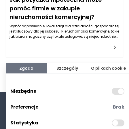
pomóc firmie w zakupie
nieruchomości komercyjnej?
Wybór odpowiedniej lokalizacji dla działalności gospodarczej
jest kluczowy dla jej sukcesu. Nieruchomości komercyjne, takie
jak biura, magazyny czy lokale usługowe, są niejednokrotnie
nieodłącznym elementem strategii rozwoju każdej firmy. Ze
względu na rosnące ceny nieruchomości oraz wymagające
regulacje prawne, zakup takich lokali często może być
wyzwaniem zarówno finansowym, jak i organizacyjnym. W
tym kontekście pożyczka hipoteczna dla firm Rzeszów staje
się jednym z narzędzi, które mogą znacznie ułatwić proces
Zgoda
Szczegóły
O plikach cookie
nabywania nieruchomości. Dzięki korzystnemu finansowaniu
przedsiębiorcy mogą skoncentrować swoje środki na rozwoju
działalności, a inwestycje w nieruchomości mogą stać się
realnym krokiem ku stabilizacji oraz wzrostowi firmy.
Niezbędne
Preferencje
Brak
O nas
Kontakt
Statystyka
Polityka prywatności