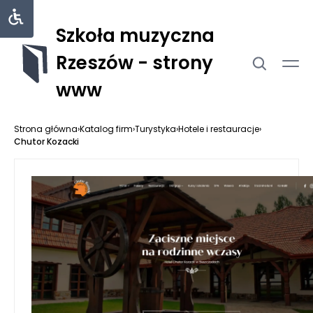
Szkoła muzyczna
Rzeszów - strony
www
Strona główna
›
Katalog firm
›
Turystyka
›
Hotele i restauracje
›
Chutor Kozacki