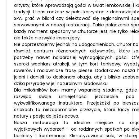
artysty, które wprowadzają gości w świat łemkowskiej i k
tradycji. U nas możesz w pełni korzystać z dobrodziejst
SPA, grać w bilard czy delektować się regionalnymi spe
serwowanymi w naszej restauracji. Takie połączenie spr
każdy moment spędzony w Chutorze jest nie tylko relak
ale także niezwykle inspirujący.
Nie poprzestajemy jednak na udogodnieniach. Chutor Koz
również centrum różnorodnych aktywności, które za
potrzeby nawet najbardziej wymagających gości. Of
szeroki wachlarz atrakcji, w tym kort tenisowy, wypoży
rowerów i malownicze trasy piesze. Dodatkowo nasza 
jeleni i danieli to doskonała okazja, aby z bliska zaob
dziką przyrodę w jej naturalnym środowisku.
Dla miłośników koni mamy wspaniałą stadninę, gdzi
rozwijać swoje umiejętności jeździeckie pod
wykwalifikowanego instruktora. Przejażdżki po bieszcz
szlakach to niezapomniane przeżycie, które łączy mi
natury z pasją do jeździectwa.
Nasza restauracja to idealne miejsce na organ
wyjątkowych wydarzeń – od rodzinnych spotkań po ele
bankiety i konferencje. Klimatyzowana sala, w które