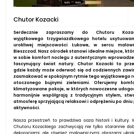
Chutor Kozacki
Serdecznie zapraszamy do Chutoru Kozac
wyjątkowego trzygwiazdkowego hotelu usytuowa
urokliwej miejscowości Łukowe, w sercu malown
Bieszczad. Nasz ośrodek stanowi idealne miejsce, któr
w sobie komfort noclegu z autentycznym wprowadz
fascynujący świat natury. Chutor Kozacki to prze
gdzie każdy może oderwać się od codziennych zawi
zasmakować w spokojnym rytmie tego wyjątkowego r
otoczonego bujnymi zieleniami. Oferujemy komfo
klimatyzowane pokoje, w których nowoczesne udogo
harmonijnie współgrają z tradycyjnym stylem, stw
atmosferę sprzyjającą relaksowi i odprężeniu po dniu
aktywności.
Nasza przestrzeń to prawdziwa oaza historii i kultury.
Chutoru Kozackiego zachwycają nie tylko starannie do
dekoracjami, ale również malowniczymi obrazami ukrai