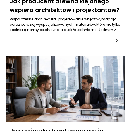
Jak producent drewna klejonego
wspiera architektów i projektantów?
Współczesne architektura i projektowanie wnętrz wymagają
coraz bardziej wyspecjalizowanych materiałów, które nie tylko
spełniają normy estetyczne, ale także techniczne. Jednym z
kluczowych graczy w tym obszarze jest drewno klejone, które
zyskało popularność wśród architektów i projektantów. Polski
producent drewna klejonego Richd. ANDERS Polska staje się
istotnym partnerem w tym procesie, oferując szeroki
asortyment drewna klejonego, które doskonale wpisuje się w
różnorodne wizje projektowe. Dzięki zaawansowanej
technologii produkcji oraz jakości oferowanych produktów,
architekci zyskują nie tylko materiał, ale także wsparcie w
realizacji zawansowanych koncepcji.
Jak pożyczka hipoteczna może