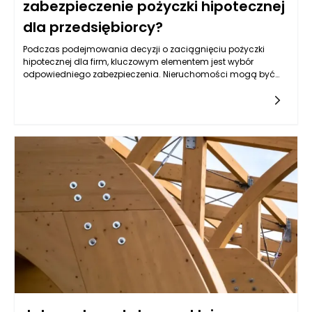
zabezpieczenie pożyczki hipotecznej
dla przedsiębiorcy?
Podczas podejmowania decyzji o zaciągnięciu pożyczki
hipotecznej dla firm, kluczowym elementem jest wybór
odpowiedniego zabezpieczenia. Nieruchomości mogą być
jednym z najbardziej optymalnych rozwiązań, lecz nie każda
jest skierowana do tego celu. Warto przyjrzeć się różnym
typom nieruchomości, które mogą służyć jako zabezpieczenie,
oraz ich specyfice, a także rynkowym aspektom ich
wykorzystywania w kontekście uzyskiwania pożyczek.
Kluczowym czynnikiem jest ich wartość rynkowa,
przyszłościowe możliwości zysku oraz rodzaj biznesu, który
przedsiębiorca prowadzi.