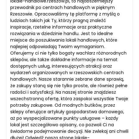
lokale-handlowe.rzeszow.pl, to najobszerniejszy
przewodnik po centrach handlowych w pięknym
Rzeszowie. Opracowaliśmy tę platformę z myślą o
ludziach takich jak Ty, którzy pragną znaleźć
inspiracje, rzetelne informacje oraz praktyczne
rozwiązania w dziedzinie handlu. Jest to idealne
miejsce do poszukiwania lokali handlowych, które
najlepiej odpowiadają Twoim wymaganiom.
Oferujemy ci nie tylko bogaty wachlarz różnorodnych
sklepów, ale także dokładne informacje na temat
dostępnych usług, interesujących atrakcji oraz
wydarzeń organizowanych w rzeszowskich centrach
handlowych. Nasze starannie zebrane dane sprawią,
że zakupy staną się nie tylko proste, ale również pełne
radości i satysfakcji. Na naszej stronie znajdziesz
wszechstronną ofertę, która zaspokoi wszystkie Twoje
potrzeby zakupowe. Od modnych butików, przez
sklepy oferujące artykuły gospodarstwa domowego,
aż po wyspecjalizowane punkty usługowe – każdy
lokal jest szczegółowo opisany, co pozwoli Ci na
świadome podejmowanie decyzji. Nie zwlekaj ani chwili
dłużej! Odwiedź naszą stronę lokale-