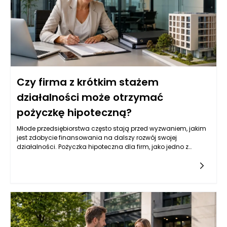
Czy firma z krótkim stażem
działalności może otrzymać
pożyczkę hipoteczną?
Młode przedsiębiorstwa często stają przed wyzwaniem, jakim
jest zdobycie finansowania na dalszy rozwój swojej
działalności. Pożyczka hipoteczna dla firm, jako jedno z
popularnych źródeł kapitału, może być dla nich atrakcyjną
opcją. Jednak wiele instytucji finansowych przyznaje tego
typu pożyczki na podstawie różnych kryteriów, które mogą być
trudne do spełnienia dla firm z krótkim stażem. Przedsiębiorcy
powinni zatem zrozumieć, jakie czynniki wpływają na decyzję
banków i instytucji pożyczkowych w kontekście udzielania
pożyczek hipotecznych.