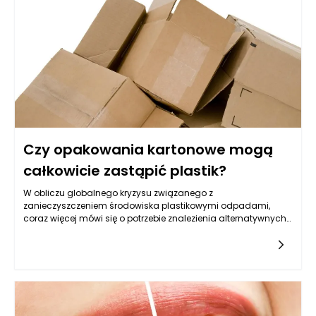
przedsiębiorca prowadzi.
Czy opakowania kartonowe mogą
całkowicie zastąpić plastik?
W obliczu globalnego kryzysu związanego z
zanieczyszczeniem środowiska plastikowymi odpadami,
coraz więcej mówi się o potrzebie znalezienia alternatywnych
materiałów opakowaniowych. Karton, jako surowiec
odnawialny i biodegradowalny, zdaje się idealnie wpisywać
w ten trend. Coraz częściej wykorzystywany jest w branży
spożywczej, kosmetycznej czy e-commerce. Wiele opakowań
kartonowych powstaje dziś z surowców wtórnych, co
dodatkowo zmniejsza ich ślad węglowy. Jednak mimo
licznych zalet, całkowite wyeliminowanie plastiku na rzecz