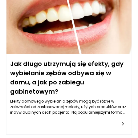
kartonu może być trudne w praktyce. Opakowania muszą
bowiem spełniać szereg wymogów – od trwałości i
odporności na wilgoć, po ochronę produktów w transporcie.
Odpowiedź na pytanie o całkowite zastąpienie plastiku przez
karton nie jest więc jednoznaczna.
Jak długo utrzymują się efekty, gdy
wybielanie zębów odbywa się w
domu, a jak po zabiegu
gabinetowym?
Efekty domowego wybielania zębów mogą być różne w
zależności od zastosowanej metody, użytych produktów oraz
indywidualnych cech pacjenta. Najpopularniejszymi formami
domowego wybielania są zestawy z nakładkami na zęby oraz
paski wybielające. Zazwyczaj efekty takiego wybielania
utrzymują się od kilku miesięcy do nawet roku, jednak wiele
zależy od nawyków żywieniowych i higienicznych osoby, która