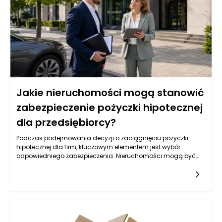
Jakie nieruchomości mogą stanowić
zabezpieczenie pożyczki hipotecznej
dla przedsiębiorcy?
Podczas podejmowania decyzji o zaciągnięciu pożyczki
hipotecznej dla firm, kluczowym elementem jest wybór
odpowiedniego zabezpieczenia. Nieruchomości mogą być
jednym z najbardziej optymalnych rozwiązań, lecz nie każda
jest skierowana do tego celu. Warto przyjrzeć się różnym
typom nieruchomości, które mogą służyć jako zabezpieczenie,
oraz ich specyfice, a także rynkowym aspektom ich
wykorzystywania w kontekście uzyskiwania pożyczek.
Kluczowym czynnikiem jest ich wartość rynkowa,
przyszłościowe możliwości zysku oraz rodzaj biznesu, który