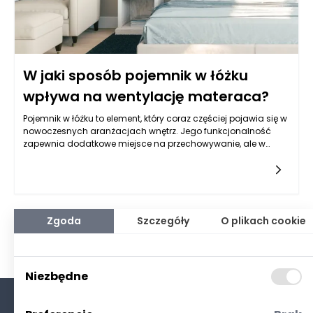
W jaki sposób pojemnik w łóżku
wpływa na wentylację materaca?
Pojemnik w łóżku to element, który coraz częściej pojawia się w
nowoczesnych aranżacjach wnętrz. Jego funkcjonalność
zapewnia dodatkowe miejsce na przechowywanie, ale w
kontekście zdrowego snu warto zastanowić się, jak wpływa on
na wentylację materaca. Główną rolą materaca jest
dostarczanie komfortu i wsparcia podczas snu, a
odpowiednia wentylacja ma kluczowe znaczenie dla jego
trwałości i zdrowotnych właściwości. W momencie, gdy
materac jest otoczony pojemnikiem, jego zdolność do
Zgoda
Szczegóły
O plikach cookie
cyrkulacji powietrza może zostać zaburzona, co w
konsekwencji wpływa na komfort snu i stan zdrowia
użytkowników.
Niezbędne