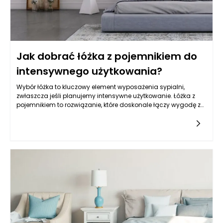
Jak dobrać łóżka z pojemnikiem do
intensywnego użytkowania?
Wybór łóżka to kluczowy element wyposażenia sypialni,
zwłaszcza jeśli planujemy intensywne użytkowanie. Łóżka z
pojemnikiem to rozwiązanie, które doskonale łączy wygodę z
funkcjonalnością. Ich wewnętrzny schowek zapewnia miejsce
na pościel czy inne akcesoria, co jest szczególnie istotne w
małych przestrzeniach. Decydując się na łóżko z pojemnikiem,
należy zwrócić uwagę na kilka istotnych aspektów, które
wpłyną na komfort i trwałość użytkowania.