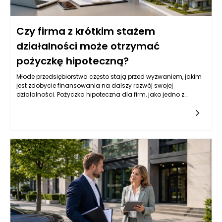
Czy firma z krótkim stażem
działalności może otrzymać
pożyczkę hipoteczną?
Młode przedsiębiorstwa często stają przed wyzwaniem, jakim
jest zdobycie finansowania na dalszy rozwój swojej
działalności. Pożyczka hipoteczna dla firm, jako jedno z
popularnych źródeł kapitału, może być dla nich atrakcyjną
opcją. Jednak wiele instytucji finansowych przyznaje tego
typu pożyczki na podstawie różnych kryteriów, które mogą być
trudne do spełnienia dla firm z krótkim stażem. Przedsiębiorcy
powinni zatem zrozumieć, jakie czynniki wpływają na decyzję
banków i instytucji pożyczkowych w kontekście udzielania
pożyczek hipotecznych.