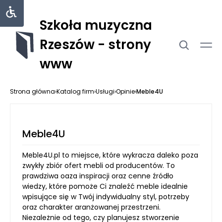
Szkoła muzyczna
Rzeszów - strony
www
Strona główna
›
Katalog firm
›
Usługi
›
Opinie
›
Meble4U
Meble4U
Meble4U.pl to miejsce, które wykracza daleko poza
zwykły zbiór ofert mebli od producentów. To
prawdziwa oaza inspiracji oraz cenne źródło
wiedzy, które pomoże Ci znaleźć meble idealnie
wpisujące się w Twój indywidualny styl, potrzeby
oraz charakter aranżowanej przestrzeni.
Niezależnie od tego, czy planujesz stworzenie