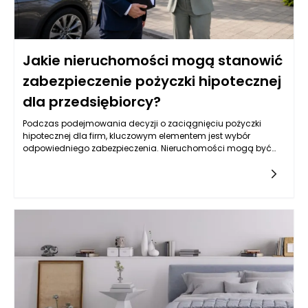
Jakie nieruchomości mogą stanowić
zabezpieczenie pożyczki hipotecznej
dla przedsiębiorcy?
Podczas podejmowania decyzji o zaciągnięciu pożyczki
hipotecznej dla firm, kluczowym elementem jest wybór
odpowiedniego zabezpieczenia. Nieruchomości mogą być
jednym z najbardziej optymalnych rozwiązań, lecz nie każda
jest skierowana do tego celu. Warto przyjrzeć się różnym
typom nieruchomości, które mogą służyć jako zabezpieczenie,
oraz ich specyfice, a także rynkowym aspektom ich
wykorzystywania w kontekście uzyskiwania pożyczek.
Kluczowym czynnikiem jest ich wartość rynkowa,
przyszłościowe możliwości zysku oraz rodzaj biznesu, który
przedsiębiorca prowadzi.