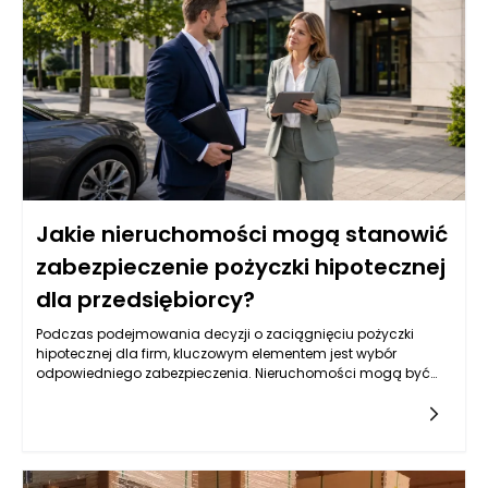
Jakie nieruchomości mogą stanowić
zabezpieczenie pożyczki hipotecznej
dla przedsiębiorcy?
Podczas podejmowania decyzji o zaciągnięciu pożyczki
hipotecznej dla firm, kluczowym elementem jest wybór
odpowiedniego zabezpieczenia. Nieruchomości mogą być
jednym z najbardziej optymalnych rozwiązań, lecz nie każda
jest skierowana do tego celu. Warto przyjrzeć się różnym
typom nieruchomości, które mogą służyć jako zabezpieczenie,
oraz ich specyfice, a także rynkowym aspektom ich
wykorzystywania w kontekście uzyskiwania pożyczek.