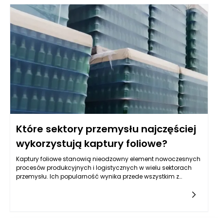
zredukować czas pakowania produktów oraz minimalizować
ryzyko błędów, które mogą wystąpić podczas manualnych
operacji. To przekłada się na zwiększenie konkurencyjności
firmy i pozwala skupić się na bardziej skomplikowanych
zadaniach.
Które sektory przemysłu najczęściej
wykorzystują kaptury foliowe?
Kaptury foliowe stanowią nieodzowny element nowoczesnych
procesów produkcyjnych i logistycznych w wielu sektorach
przemysłu. Ich popularność wynika przede wszystkim z
wyjątkowej uniwersalności, skuteczności ochronnej oraz
przystosowania do zróżnicowanych potrzeb użytkowników.
Elastyczność zastosowań sprawia, że kaptury foliowe są
wykorzystywane zarówno w zabezpieczaniu produktów, jak i