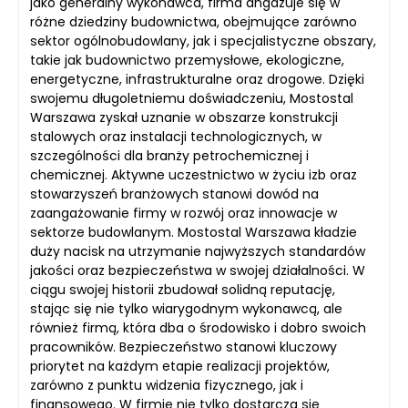
jako generalny wykonawca, firma angażuje się w
różne dziedziny budownictwa, obejmujące zarówno
sektor ogólnobudowlany, jak i specjalistyczne obszary,
takie jak budownictwo przemysłowe, ekologiczne,
energetyczne, infrastrukturalne oraz drogowe. Dzięki
swojemu długoletniemu doświadczeniu, Mostostal
Warszawa zyskał uznanie w obszarze konstrukcji
stalowych oraz instalacji technologicznych, w
szczególności dla branży petrochemicznej i
chemicznej. Aktywne uczestnictwo w życiu izb oraz
stowarzyszeń branżowych stanowi dowód na
zaangażowanie firmy w rozwój oraz innowacje w
sektorze budowlanym. Mostostal Warszawa kładzie
duży nacisk na utrzymanie najwyższych standardów
jakości oraz bezpieczeństwa w swojej działalności. W
ciągu swojej historii zbudował solidną reputację,
stając się nie tylko wiarygodnym wykonawcą, ale
również firmą, która dba o środowisko i dobro swoich
pracowników. Bezpieczeństwo stanowi kluczowy
priorytet na każdym etapie realizacji projektów,
zarówno z punktu widzenia fizycznego, jak i
finansowego. W firmie nie tylko dostarcza się