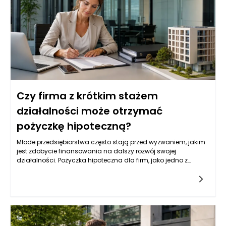
Czy firma z krótkim stażem
działalności może otrzymać
pożyczkę hipoteczną?
Młode przedsiębiorstwa często stają przed wyzwaniem, jakim
jest zdobycie finansowania na dalszy rozwój swojej
działalności. Pożyczka hipoteczna dla firm, jako jedno z
popularnych źródeł kapitału, może być dla nich atrakcyjną
opcją. Jednak wiele instytucji finansowych przyznaje tego
typu pożyczki na podstawie różnych kryteriów, które mogą być
trudne do spełnienia dla firm z krótkim stażem. Przedsiębiorcy
powinni zatem zrozumieć, jakie czynniki wpływają na decyzję
banków i instytucji pożyczkowych w kontekście udzielania
pożyczek hipotecznych.