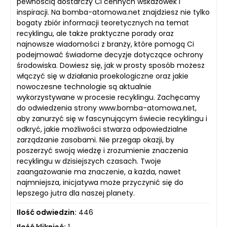
pewnością dostarczy Ci cennych wskazówek i
inspiracji. Na bomba-atomowa.net znajdziesz nie tylko
bogaty zbiór informacji teoretycznych na temat
recyklingu, ale także praktyczne porady oraz
najnowsze wiadomości z branży, które pomogą Ci
podejmować świadome decyzje dotyczące ochrony
środowiska. Dowiesz się, jak w prosty sposób możesz
włączyć się w działania proekologiczne oraz jakie
nowoczesne technologie są aktualnie
wykorzystywane w procesie recyklingu. Zachęcamy
do odwiedzenia strony www.bomba-atomowa.net,
aby zanurzyć się w fascynującym świecie recyklingu i
odkryć, jakie możliwości stwarza odpowiedzialne
zarządzanie zasobami. Nie przegap okazji, by
poszerzyć swoją wiedzę i zrozumienie znaczenia
recyklingu w dzisiejszych czasach. Twoje
zaangażowanie ma znaczenie, a każda, nawet
najmniejsza, inicjatywa może przyczynić się do
lepszego jutra dla naszej planety.
Ilość odwiedzin:
446
Ilość kliknięć:
1