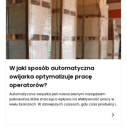
Kluczowym czynnikiem jest ich wartość rynkowa,
przyszłościowe możliwości zysku oraz rodzaj biznesu, który
przedsiębiorca prowadzi.
W jaki sposób automatyczna
owijarka optymalizuje pracę
operatorów?
Automatyczna owijarka jest nowoczesnym narzędziem
pakowania, które znacząco wpływa na efektywność pracy w
wielu branżach. W dzisiejszych czasach, gdy czas produkcji i
wydajność są kluczowe, owijarka automatyczna staje się
nieocenionym wsparciem dla operatorów. Dzięki nim proces
pakowania staje się szybszy, bardziej precyzyjny i mniej
wymagający fizycznie. Owijarka automatyczna pozwala