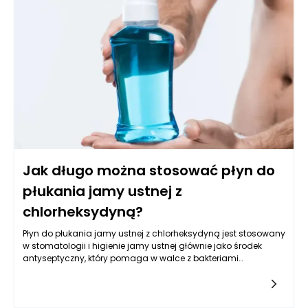
protezy mogą prowadzić do infekcji oraz przedstawimy
zalecenia dotyczące ich pielęgnacji i użytkowania w celu
minimalizacji ryzyka.
Jak długo można stosować płyn do
płukania jamy ustnej z
chlorheksydyną?
Płyn do płukania jamy ustnej z chlorheksydyną jest stosowany
w stomatologii i higienie jamy ustnej głównie jako środek
antyseptyczny, który pomaga w walce z bakteriami
odpowiedzialnymi za choroby przyzębia i inne infekcje jamy
ustnej. Jednak długość stosowania takiego płynu powinna
być ściśle kontrolowana, co wynika z potencjalnych skutków
ubocznych oraz ryzyka związanym z długotrwałym