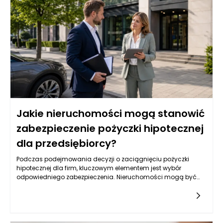
pożyczek hipotecznych.
Jakie nieruchomości mogą stanowić
zabezpieczenie pożyczki hipotecznej
dla przedsiębiorcy?
Podczas podejmowania decyzji o zaciągnięciu pożyczki
hipotecznej dla firm, kluczowym elementem jest wybór
odpowiedniego zabezpieczenia. Nieruchomości mogą być
jednym z najbardziej optymalnych rozwiązań, lecz nie każda
jest skierowana do tego celu. Warto przyjrzeć się różnym
typom nieruchomości, które mogą służyć jako zabezpieczenie,
oraz ich specyfice, a także rynkowym aspektom ich
wykorzystywania w kontekście uzyskiwania pożyczek.