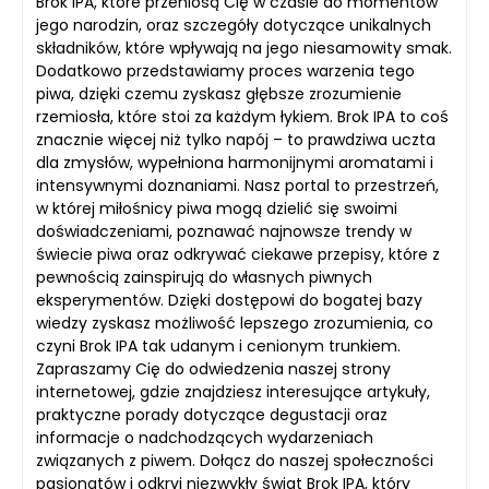
Brok IPA, które przeniosą Cię w czasie do momentów
jego narodzin, oraz szczegóły dotyczące unikalnych
składników, które wpływają na jego niesamowity smak.
Dodatkowo przedstawiamy proces warzenia tego
piwa, dzięki czemu zyskasz głębsze zrozumienie
rzemiosła, które stoi za każdym łykiem. Brok IPA to coś
znacznie więcej niż tylko napój – to prawdziwa uczta
dla zmysłów, wypełniona harmonijnymi aromatami i
intensywnymi doznaniami. Nasz portal to przestrzeń,
w której miłośnicy piwa mogą dzielić się swoimi
doświadczeniami, poznawać najnowsze trendy w
świecie piwa oraz odkrywać ciekawe przepisy, które z
pewnością zainspirują do własnych piwnych
eksperymentów. Dzięki dostępowi do bogatej bazy
wiedzy zyskasz możliwość lepszego zrozumienia, co
czyni Brok IPA tak udanym i cenionym trunkiem.
Zapraszamy Cię do odwiedzenia naszej strony
internetowej, gdzie znajdziesz interesujące artykuły,
praktyczne porady dotyczące degustacji oraz
informacje o nadchodzących wydarzeniach
związanych z piwem. Dołącz do naszej społeczności
pasjonatów i odkryj niezwykły świat Brok IPA, który