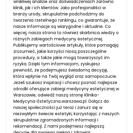
wnikliwej analizie oraz doświadczeniach zarówno
klinik, jak i ich klientów. Jako profesjonaliści w
branży urody, skrupulatnie podchodzimy do
tworzenia rzetelnego rankingu, co gwarantuje, że
nasze informacje są wiarygodne i aktualne. Co
więcej, nasza strona to również skarbnica wiedzy o
różnych zabiegach medycyny estetycznej.
Publikujemy wartościowe artykuły, które pomagają
zrozumieć, jakie korzyści niosą poszczególne
procedury, a także jakie mogą towarzyszyć im
ryzyka. Dzięki tym informacjom, zyskujesz
pewność, że podejmujesz świadomą decyzję,
która wpłynie na Twój wygląd oraz samopoczucie.
Jeżeli szukasz inspiracji i chcesz poznać najlepsze
ośrodki oferujące zabiegi medycyny estetycznej w
Warszawie, odwiedź naszą stronę Klinika-
Medycyna-Estetyczna.warszawa.pl. Dołącz do
naszej społeczności już teraz i zanurz się w
niezwykłym świecie estetyki, korzystając z naszych
skrupulatnie zgromadzonych informacji i
rekomendacji. Z nami podejmiesz najlepszą
decyzję dla swojego piękna i zdrowia!