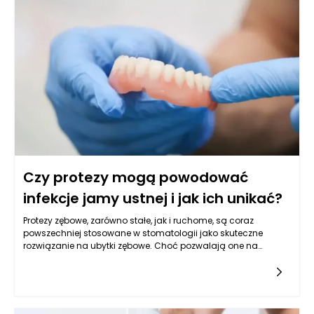
Kluczowym czynnikiem jest ich wartość rynkowa,
przyszłościowe możliwości zysku oraz rodzaj biznesu, który
przedsiębiorca prowadzi.
Czy protezy mogą powodować
infekcje jamy ustnej i jak ich unikać?
Protezy zębowe, zarówno stałe, jak i ruchome, są coraz
powszechniej stosowane w stomatologii jako skuteczne
rozwiązanie na ubytki zębowe. Choć pozwalają one na
przywrócenie funkcji żucia i estetyki uśmiechu, to mogą także
stwarzać pewne zagrożenia, w tym ryzyko infekcji jamy
ustnej. Infekcje te mogą występować z różnych powodów, a
ich unikanie jest kluczowym elementem utrzymania zdrowia
jamy ustnej. W artykule tym przyjrzymy się, w jaki sposób