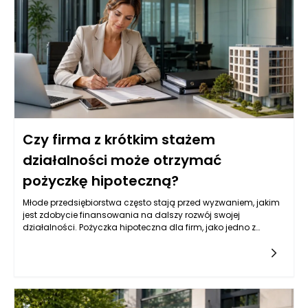
Czy firma z krótkim stażem
działalności może otrzymać
pożyczkę hipoteczną?
Młode przedsiębiorstwa często stają przed wyzwaniem, jakim
jest zdobycie finansowania na dalszy rozwój swojej
działalności. Pożyczka hipoteczna dla firm, jako jedno z
popularnych źródeł kapitału, może być dla nich atrakcyjną
opcją. Jednak wiele instytucji finansowych przyznaje tego
typu pożyczki na podstawie różnych kryteriów, które mogą być
trudne do spełnienia dla firm z krótkim stażem. Przedsiębiorcy
powinni zatem zrozumieć, jakie czynniki wpływają na decyzję
banków i instytucji pożyczkowych w kontekście udzielania