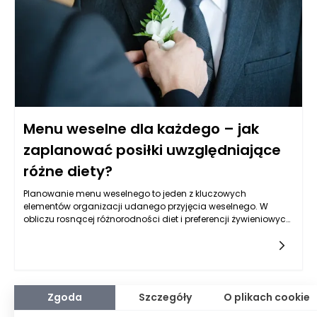
Menu weselne dla każdego – jak
zaplanować posiłki uwzględniające
różne diety?
Planowanie menu weselnego to jeden z kluczowych
elementów organizacji udanego przyjęcia weselnego. W
obliczu rosnącej różnorodności diet i preferencji żywieniowych,
zadanie to staje się bardziej skomplikowane, lecz
równocześnie niezwykle ważne. Aby zaspokoić potrzeby
wszystkich zaproszonych gości, warto przemyśleć każdy
aspekt planowania posiłków. Wiedza na temat diet, alergii czy
preferencji kulinarnych może znacząco wpłynąć na wybór
dań, co z kolei przyczyni się do zadowolenia gości i utrwalenia
Zgoda
Szczegóły
O plikach cookie
w ich pamięci wspomnień z tego wyjątkowego dnia.