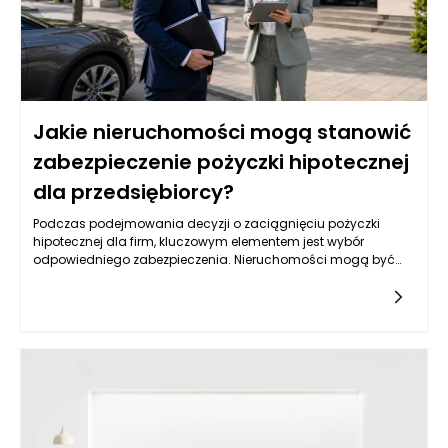
Jakie nieruchomości mogą stanowić
zabezpieczenie pożyczki hipotecznej
dla przedsiębiorcy?
Podczas podejmowania decyzji o zaciągnięciu pożyczki
hipotecznej dla firm, kluczowym elementem jest wybór
odpowiedniego zabezpieczenia. Nieruchomości mogą być
jednym z najbardziej optymalnych rozwiązań, lecz nie każda
jest skierowana do tego celu. Warto przyjrzeć się różnym
typom nieruchomości, które mogą służyć jako zabezpieczenie,
oraz ich specyfice, a także rynkowym aspektom ich
wykorzystywania w kontekście uzyskiwania pożyczek.
Kluczowym czynnikiem jest ich wartość rynkowa,
przyszłościowe możliwości zysku oraz rodzaj biznesu, który
przedsiębiorca prowadzi.