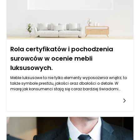
Rola certyfikatów i pochodzenia
surowców w ocenie mebli
luksusowych.
Meble luksusowe to nie tylko elementy wyposażenia wnętrz; to
także symbole prestiżu, jakości oraz dbałości o detale. W
miarę jak konsumenci stają się coraz bardziej świadomi
swoich wyborów, certyfikaty oraz informacje o pochodzeniu
surowców zyskują na znaczeniu. Współczesny rynek mebli
luksusowych zmienia się dynamicznie, a klienci przywiązują
coraz większą wagę do tych aspektów, co prowadzi do
wzrostu znaczenia transparentności w procesie produkcji.