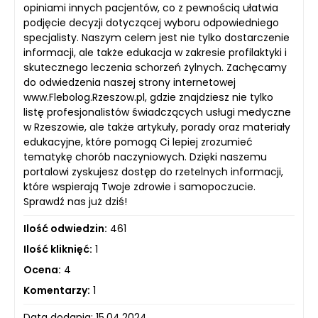
opiniami innych pacjentów, co z pewnością ułatwia
podjęcie decyzji dotyczącej wyboru odpowiedniego
specjalisty. Naszym celem jest nie tylko dostarczenie
informacji, ale także edukacja w zakresie profilaktyki i
skutecznego leczenia schorzeń żylnych. Zachęcamy
do odwiedzenia naszej strony internetowej
www.Flebolog.Rzeszow.pl, gdzie znajdziesz nie tylko
listę profesjonalistów świadczących usługi medyczne
w Rzeszowie, ale także artykuły, porady oraz materiały
edukacyjne, które pomogą Ci lepiej zrozumieć
tematykę chorób naczyniowych. Dzięki naszemu
portalowi zyskujesz dostęp do rzetelnych informacji,
które wspierają Twoje zdrowie i samopoczucie.
Sprawdź nas już dziś!
Ilość odwiedzin:
461
Ilość kliknięć:
1
Ocena:
4
Komentarzy:
1
Data dodania: 15.04.2024