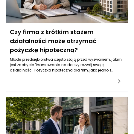
Czy firma z krótkim stażem
działalności może otrzymać
pożyczkę hipoteczną?
Młode przedsiębiorstwa często stają przed wyzwaniem, jakim
jest zdobycie finansowania na dalszy rozwój swojej
działalności. Pożyczka hipoteczna dla firm, jako jedno z
popularnych źródeł kapitału, może być dla nich atrakcyjną
opcją. Jednak wiele instytucji finansowych przyznaje tego
typu pożyczki na podstawie różnych kryteriów, które mogą być
trudne do spełnienia dla firm z krótkim stażem. Przedsiębiorcy
powinni zatem zrozumieć, jakie czynniki wpływają na decyzję
banków i instytucji pożyczkowych w kontekście udzielania
pożyczek hipotecznych.