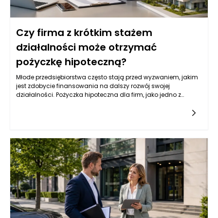
Czy firma z krótkim stażem
działalności może otrzymać
pożyczkę hipoteczną?
Młode przedsiębiorstwa często stają przed wyzwaniem, jakim
jest zdobycie finansowania na dalszy rozwój swojej
działalności. Pożyczka hipoteczna dla firm, jako jedno z
popularnych źródeł kapitału, może być dla nich atrakcyjną
opcją. Jednak wiele instytucji finansowych przyznaje tego
typu pożyczki na podstawie różnych kryteriów, które mogą być
trudne do spełnienia dla firm z krótkim stażem. Przedsiębiorcy
powinni zatem zrozumieć, jakie czynniki wpływają na decyzję
banków i instytucji pożyczkowych w kontekście udzielania
pożyczek hipotecznych.