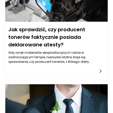
Jak sprawdzić, czy producent
tonerów faktycznie posiada
deklarowane atesty?
Gdy rynek materiałów eksploatacyjnych rośnie w
zastraszającym tempie, niezwykle istotne staje się
sprawdzenie, czy producent tonerów, z którego oferty
zamierzamy skorzystać, rzeczywiście posiada odpowiednie
certyfikaty i atesty. Wiele firm obiecuje wysoką jakość
produktów oraz ich bezpieczeństwo, jednak niewielu z nich
wykazuje transparentność w kontekście posiadanych
świadectw. Kluczowym krokiem jest zrozumienie, jakie atesty
są konieczne dla tonerów i jak niezawodnie je zweryfikować.