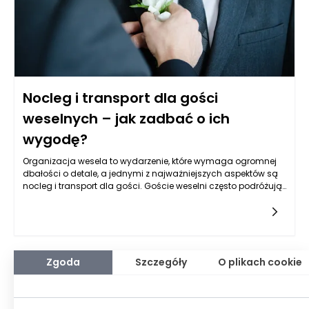
Nocleg i transport dla gości
weselnych – jak zadbać o ich
wygodę?
Organizacja wesela to wydarzenie, które wymaga ogromnej
dbałości o detale, a jednymi z najważniejszych aspektów są
nocleg i transport dla gości. Goście weselni często podróżują
z różnych miejsc, a ich wygoda i komfort powinny być
priorytetem dla pary młodej oraz organizatorów
wydarzenia. Jak zatem zadbać o to, by wszyscy czuli się
zrelaksowani i komfortowo, biorąc pod uwagę różnorodne
potrzeby i oczekiwania?
Zgoda
Szczegóły
O plikach cookie