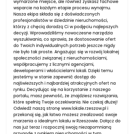
wymarzone miejsce, ale również zyskasz fachowe
wsparcie na każdym etapie procesu wynajmu.
Nasza ekipa składa się z doświadczonych
profesjonalistów w dziedzinie nieruchomości,
którzy z chęcią doradzą Ci w podjęciu najlepszych
decyzji. Wprowadziliśmy nowoczesne narzędzia
wyszukiwania, co sprawia, że dostosowanie ofert
do Twoich indywidualnych potrzeb jeszcze nigdy
nie było tak proste. Angażując się w rozwój lokalnej
społeczności związanej z nieruchomościami,
współpracujemy z licznymi agencjami,
deweloperami i właścicielami lokali. Dzięki temu
jesteśmy w stanie zapewnić dostęp do
najświeższych i najbardziej atrakcyjnych ofert na
rynku. Decydując się na korzystanie z naszego
portalu, masz pewność, że znajdziesz rozwiązania,
które spełnią Twoje oczekiwania. Nie czekaj dłużej!
Odwiedź naszą stronę www.lokale.rzeszow.pl i
przekonaj się, jak łatwo możesz zrealizować swoje
marzenia o idealnym lokalu w Rzeszowie. Dołącz do
nas już teraz i rozpocznij swoją niezapomnianą
przygodę z rynkiem nieruchomości w tym