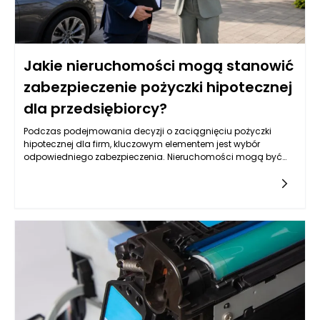
Jakie nieruchomości mogą stanowić
zabezpieczenie pożyczki hipotecznej
dla przedsiębiorcy?
Podczas podejmowania decyzji o zaciągnięciu pożyczki
hipotecznej dla firm, kluczowym elementem jest wybór
odpowiedniego zabezpieczenia. Nieruchomości mogą być
jednym z najbardziej optymalnych rozwiązań, lecz nie każda
jest skierowana do tego celu. Warto przyjrzeć się różnym
typom nieruchomości, które mogą służyć jako zabezpieczenie,
oraz ich specyfice, a także rynkowym aspektom ich
wykorzystywania w kontekście uzyskiwania pożyczek.
Kluczowym czynnikiem jest ich wartość rynkowa,
przyszłościowe możliwości zysku oraz rodzaj biznesu, który
przedsiębiorca prowadzi.