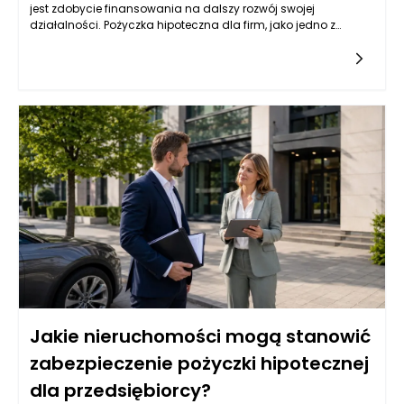
jest zdobycie finansowania na dalszy rozwój swojej
działalności. Pożyczka hipoteczna dla firm, jako jedno z
popularnych źródeł kapitału, może być dla nich atrakcyjną
opcją. Jednak wiele instytucji finansowych przyznaje tego
typu pożyczki na podstawie różnych kryteriów, które mogą być
trudne do spełnienia dla firm z krótkim stażem. Przedsiębiorcy
powinni zatem zrozumieć, jakie czynniki wpływają na decyzję
banków i instytucji pożyczkowych w kontekście udzielania
pożyczek hipotecznych.
Jakie nieruchomości mogą stanowić
zabezpieczenie pożyczki hipotecznej
dla przedsiębiorcy?