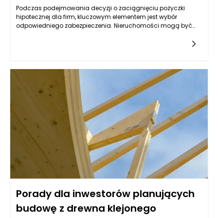
Podczas podejmowania decyzji o zaciągnięciu pożyczki
hipotecznej dla firm, kluczowym elementem jest wybór
odpowiedniego zabezpieczenia. Nieruchomości mogą być
jednym z najbardziej optymalnych rozwiązań, lecz nie każda
jest skierowana do tego celu. Warto przyjrzeć się różnym
typom nieruchomości, które mogą służyć jako zabezpieczenie,
oraz ich specyfice, a także rynkowym aspektom ich
wykorzystywania w kontekście uzyskiwania pożyczek.
Kluczowym czynnikiem jest ich wartość rynkowa,
przyszłościowe możliwości zysku oraz rodzaj biznesu, który
przedsiębiorca prowadzi.
Porady dla inwestorów planujących
budowę z drewna klejonego