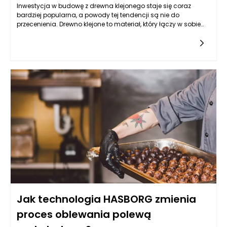
Inwestycja w budowę z drewna klejonego staje się coraz
bardziej popularna, a powody tej tendencji są nie do
przecenienia. Drewno klejone to materiał, który łączy w sobie
estetykę drewna naturalnego z doskonałymi właściwościami
mechanicznymi, co czyni go idealnym rozwiązaniem dla
nowoczesnych konstrukcji. Budowle wzniesione z tego typu
drewna charakteryzują się wysoką nośnością, stabilnością
wymiarową oraz odpornością na czynniki
atmosferyczne. Zastosowanie drewna klejonego w
budownictwie pozwala na realizację skomplikowanych
projektów architektonicznych, które mogą zachwycać swoim
designem, a jednocześnie są funkcjonalne i trwałe. Warto
zwrócić uwagę na produkty polskiego producenta Richd
Anders Polska, którego drewno klejone cieszy się uznaniem
wśród architektów i inwestorów.
Jak technologia HASBORG zmienia
proces oblewania polewą