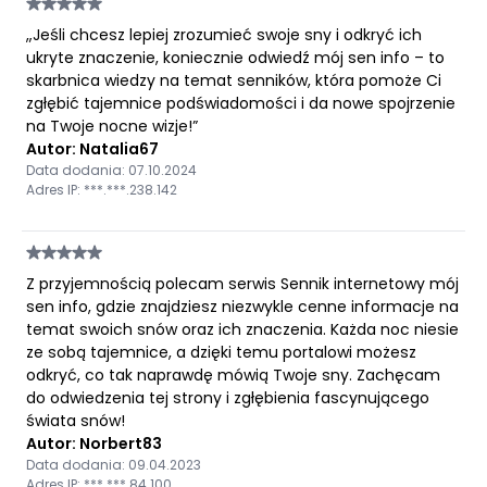
„Jeśli chcesz lepiej zrozumieć swoje sny i odkryć ich
ukryte znaczenie, koniecznie odwiedź mój sen info – to
skarbnica wiedzy na temat senników, która pomoże Ci
zgłębić tajemnice podświadomości i da nowe spojrzenie
na Twoje nocne wizje!”
Autor: Natalia67
Data dodania: 07.10.2024
Adres IP: ***.***.238.142
Z przyjemnością polecam serwis Sennik internetowy mój
sen info, gdzie znajdziesz niezwykle cenne informacje na
temat swoich snów oraz ich znaczenia. Każda noc niesie
ze sobą tajemnice, a dzięki temu portalowi możesz
odkryć, co tak naprawdę mówią Twoje sny. Zachęcam
do odwiedzenia tej strony i zgłębienia fascynującego
świata snów!
Autor: Norbert83
Data dodania: 09.04.2023
Adres IP: ***.***.84.100