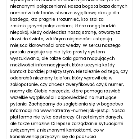
nieznanymi połączeniami. Nasza bogata baza danych
numerów telefonów stwarza wyjątkową okazję dla
każdego, kto pragnie zrozumieć, kto stoi za
zaskakującymi połączeniami, które mogą budzić
niepokój. Kiedy odwiedzisz naszą stronę, otworzysz
drzwi do świata, w którym niejasności ustępują
miejsca klarowności oraz wiedzy. W sercu naszego
portalu znajduje się nie tylko prosty system
wyszukiwania, ale także cała gama mapujących
możliwości informacyjnych, które uczynią każdy
kontakt bardziej przejrzystym. Niezależnie od tego, czy
odebrałeś nieznany telefon, który wprawił cię w
zakłopotanie, czy chcesz zweryfikować czyjś numer,
mamy dla Ciebie narzędzia, które pomogą rozwiać
wszelkie wątpliwości i odpowiedzieć na nurtujące
pytania. Zachęcamy do zagłębienia się w bogactwo
informacji na www.natretny-numer.jak-jest.pl. Nasza
platforma nie tylko dostarczy Ci rzetelnych danych,
ale także umożliwi Ci lepsze zarządzanie sytuacjami
związanymi z nieznanymi kontaktami, co w
konsekwencji przyczyni się do poczucia