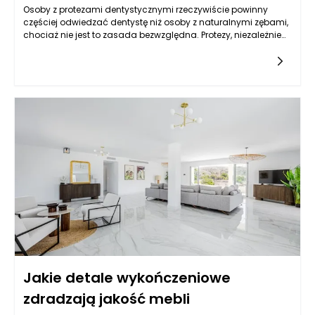
Osoby z protezami dentystycznymi rzeczywiście powinny
częściej odwiedzać dentystę niż osoby z naturalnymi zębami,
chociaż nie jest to zasada bezwzględna. Protezy, niezależnie
od tego, czy są to protezy całkowite, czy częściowe,
wymagają szczególnej uwagi oraz regularnej kontroli, aby
zapewnić ich prawidłowe funkcjonowanie i komfort
pacjenta. Co więcej, stan zdrowia jamy ustnej u osoby
noszącej protezy jest równie istotny jak w przypadku osób z
naturalnymi zębami, co sprawia, że wizyty kontrolne u
dentysty są nie tylko zalecane, ale wręcz niezbędne.
Jakie detale wykończeniowe
zdradzają jakość mebli