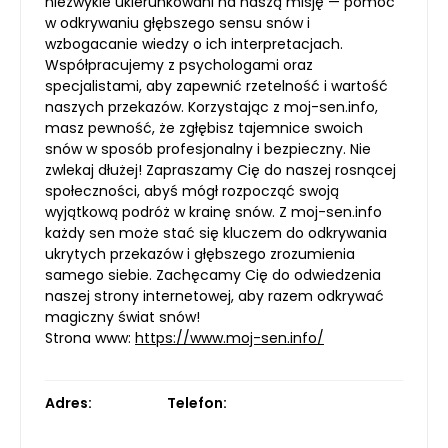
niezwykle ukierunkowani na naszą misję — pomoc
w odkrywaniu głębszego sensu snów i
wzbogacanie wiedzy o ich interpretacjach.
Współpracujemy z psychologami oraz
specjalistami, aby zapewnić rzetelność i wartość
naszych przekazów. Korzystając z moj-sen.info,
masz pewność, że zgłębisz tajemnice swoich
snów w sposób profesjonalny i bezpieczny. Nie
zwlekaj dłużej! Zapraszamy Cię do naszej rosnącej
społeczności, abyś mógł rozpocząć swoją
wyjątkową podróż w krainę snów. Z moj-sen.info
każdy sen może stać się kluczem do odkrywania
ukrytych przekazów i głębszego zrozumienia
samego siebie. Zachęcamy Cię do odwiedzenia
naszej strony internetowej, aby razem odkrywać
magiczny świat snów!
Strona www:
https://www.moj-sen.info/
Adres:
Telefon: