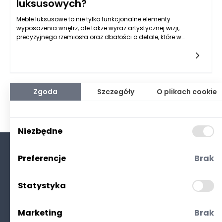
luksusowych?
Meble luksusowe to nie tylko funkcjonalne elementy
wyposażenia wnętrz, ale także wyraz artystycznej wizji,
precyzyjnego rzemiosła oraz dbałości o detale, które w
znaczny sposób wpływają na ich postrzeganą
jakość. Wysoka jakość mebli luksusowych przejawia się
przede wszystkim w staranności wykończenia, rodzaju
użytych materiałów oraz technik ich obróbki. Istotnym
aspektem są detale, które często umykają mniej wytrawnym
obserwatorom, jednak to właśnie one decydują o różnicy
Zgoda
Szczegóły
O plikach cookie
między meblami przeciętnymi a naprawdę wyjątkowymi.
Każdy element, od wykończenia krawędzi po rodzaj okuć,
może zadecydować o tym, czy meble luksusowe zasługują
na swoją nazwę.
Niezbędne
Preferencje
Brak
O nas
Kontakt
Statystyka
Polityka prywatności
(RODO. Cookies)
Marketing
Brak