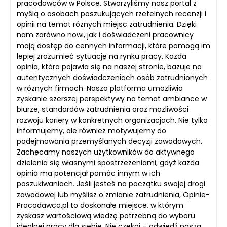
pracodawców w Polsce. Stworzyliśmy nasz portal z
myślą o osobach poszukujących rzetelnych recenzji i
opinii na temat różnych miejsc zatrudnienia. Dzięki
nam zarówno nowi, jak i doświadczeni pracownicy
mają dostęp do cennych informacji, które pomogą im
lepiej zrozumieć sytuację na rynku pracy. Każda
opinia, która pojawia się na naszej stronie, bazuje na
autentycznych doświadczeniach osób zatrudnionych
w różnych firmach. Nasza platforma umożliwia
zyskanie szerszej perspektywy na temat ambiance w
biurze, standardów zatrudnienia oraz możliwości
rozwoju kariery w konkretnych organizacjach. Nie tylko
informujemy, ale również motywujemy do
podejmowania przemyślanych decyzji zawodowych.
Zachęcamy naszych użytkowników do aktywnego
dzielenia się własnymi spostrzeżeniami, gdyż każda
opinia ma potencjał pomóc innym w ich
poszukiwaniach. Jeśli jesteś na początku swojej drogi
zawodowej lub myślisz o zmianie zatrudnienia, Opinie-
Pracodawca.pl to doskonałe miejsce, w którym
zyskasz wartościową wiedzę potrzebną do wyboru
idealnej pracy dla siebie. Nie czekaj – odwiedź naszą