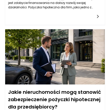
jest zdobycie finansowania na dalszy rozwój swojej
działalności. Pożyczka hipoteczna dla firm, jako jedno z
popularnych źródeł kapitału, może być dla nich atrakcyjną
opcją. Jednak wiele instytucji finansowych przyznaje tego
typu pożyczki na podstawie różnych kryteriów, które mogą być
trudne do spełnienia dla firm z krótkim stażem. Przedsiębiorcy
powinni zatem zrozumieć, jakie czynniki wpływają na decyzję
banków i instytucji pożyczkowych w kontekście udzielania
pożyczek hipotecznych.
Jakie nieruchomości mogą stanowić
zabezpieczenie pożyczki hipotecznej
dla przedsiębiorcy?