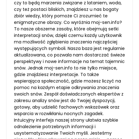
czy to będą marzenia związane z lataniem, woda,
czy też postaci bliskich, znajdziesz u nas bogaty
zbiór wiedzy, który pomoże Ci zrozumieć te
enigmatyczne obrazy. Co wyróżnia moj-sen.info?
To nasze obszerne zasoby, które obejmują setki
interpretacji snów, dzięki czemu każdy użytkownik
ma możliwość zgłębienia znaczenia najczęściej
występujących symboli. Nasza baza jest regularnie
aktualizowana, co pozwala nam dostarczać świeże
perspektywy i nowe informacje na temat tajemnic
snów. Jednak moj-sen.info to nie tylko miejsce,
gdzie znajdziesz interpretacje. To także
wspierająca społeczność, gdzie możesz liczyć na
pomoc na każdym etapie odkrywania znaczenia
swoich snów. Zespół doświadczonych ekspertów z
zakresu analizy snów jest do Twojej dyspozycji,
gotowy, aby udzielić fachowych wskazówek oraz
wsparcia w rozwikłaniu nocnych zagadek.
Intuicyjny interfejs naszej strony ułatwia szybkie
odnalezienie potrzebnych informacji i
usystematyzowanie Twoich myśli. Jesteśmy