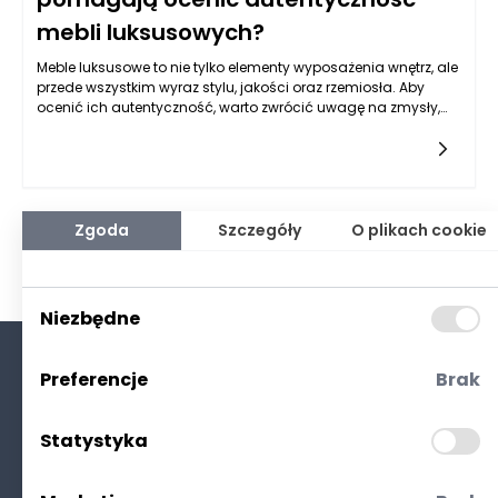
mebli luksusowych?
Meble luksusowe to nie tylko elementy wyposażenia wnętrz, ale
przede wszystkim wyraz stylu, jakości oraz rzemiosła. Aby
ocenić ich autentyczność, warto zwrócić uwagę na zmysły,
takie jak zapach, dotyk i faktura. Każdy z tych zmysłów
dostarcza istotnych informacji na temat jakości oraz
materiałów, z których meble zostały wykonane. Zrozumienie,
jak te elementy wpływają na postrzeganie autentyczności, jest
kluczowe dla każdego, kto pragnie inwestować w prawdziwe,
ekskluzywne meble.
Zgoda
Szczegóły
O plikach cookie
Niezbędne
Preferencje
Brak
O nas
Kontakt
Statystyka
Polityka prywatności
(RODO. Cookies)