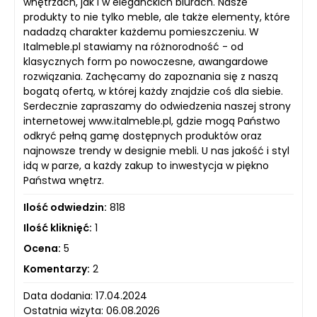
wnętrzach, jak i w eleganckich biurach. Nasze
produkty to nie tylko meble, ale także elementy, które
nadadzą charakter każdemu pomieszczeniu. W
Italmeble.pl stawiamy na różnorodność - od
klasycznych form po nowoczesne, awangardowe
rozwiązania. Zachęcamy do zapoznania się z naszą
bogatą ofertą, w której każdy znajdzie coś dla siebie.
Serdecznie zapraszamy do odwiedzenia naszej strony
internetowej www.italmeble.pl, gdzie mogą Państwo
odkryć pełną gamę dostępnych produktów oraz
najnowsze trendy w designie mebli. U nas jakość i styl
idą w parze, a każdy zakup to inwestycja w piękno
Państwa wnętrz.
Ilość odwiedzin:
818
Ilość kliknięć:
1
Ocena:
5
Komentarzy:
2
Data dodania: 17.04.2024
Ostatnia wizyta: 06.08.2026