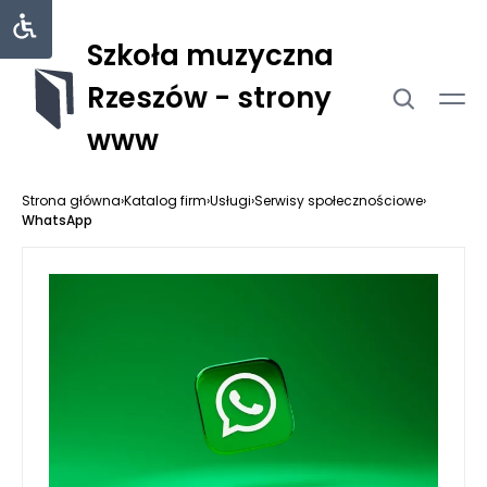
Szkoła muzyczna
Rzeszów - strony
www
Strona główna
›
Katalog firm
›
Usługi
›
Serwisy społecznościowe
›
WhatsApp