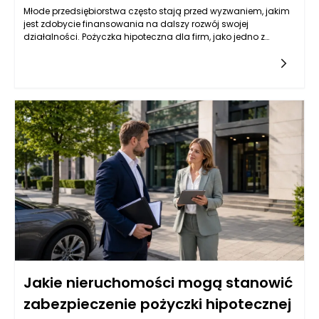
Młode przedsiębiorstwa często stają przed wyzwaniem, jakim
jest zdobycie finansowania na dalszy rozwój swojej
działalności. Pożyczka hipoteczna dla firm, jako jedno z
popularnych źródeł kapitału, może być dla nich atrakcyjną
opcją. Jednak wiele instytucji finansowych przyznaje tego
typu pożyczki na podstawie różnych kryteriów, które mogą być
trudne do spełnienia dla firm z krótkim stażem. Przedsiębiorcy
powinni zatem zrozumieć, jakie czynniki wpływają na decyzję
banków i instytucji pożyczkowych w kontekście udzielania
pożyczek hipotecznych.
Jakie nieruchomości mogą stanowić
zabezpieczenie pożyczki hipotecznej