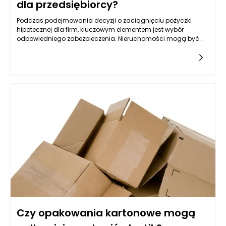
dla przedsiębiorcy?
Podczas podejmowania decyzji o zaciągnięciu pożyczki
hipotecznej dla firm, kluczowym elementem jest wybór
odpowiedniego zabezpieczenia. Nieruchomości mogą być
jednym z najbardziej optymalnych rozwiązań, lecz nie każda
jest skierowana do tego celu. Warto przyjrzeć się różnym
typom nieruchomości, które mogą służyć jako zabezpieczenie,
oraz ich specyfice, a także rynkowym aspektom ich
wykorzystywania w kontekście uzyskiwania pożyczek.
Kluczowym czynnikiem jest ich wartość rynkowa,
przyszłościowe możliwości zysku oraz rodzaj biznesu, który
przedsiębiorca prowadzi.
Czy opakowania kartonowe mogą