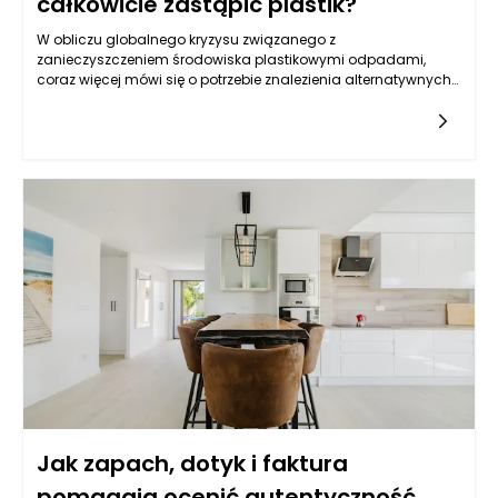
całkowicie zastąpić plastik?
W obliczu globalnego kryzysu związanego z
zanieczyszczeniem środowiska plastikowymi odpadami,
coraz więcej mówi się o potrzebie znalezienia alternatywnych
materiałów opakowaniowych. Karton, jako surowiec
odnawialny i biodegradowalny, zdaje się idealnie wpisywać
w ten trend. Coraz częściej wykorzystywany jest w branży
spożywczej, kosmetycznej czy e-commerce. Wiele opakowań
kartonowych powstaje dziś z surowców wtórnych, co
dodatkowo zmniejsza ich ślad węglowy. Jednak mimo
licznych zalet, całkowite wyeliminowanie plastiku na rzecz
kartonu może być trudne w praktyce. Opakowania muszą
bowiem spełniać szereg wymogów – od trwałości i
odporności na wilgoć, po ochronę produktów w transporcie.
Odpowiedź na pytanie o całkowite zastąpienie plastiku przez
karton nie jest więc jednoznaczna.
Jak zapach, dotyk i faktura
pomagają ocenić autentyczność