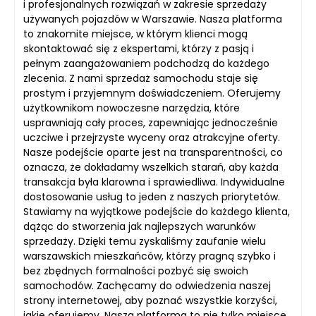
i profesjonalnych rozwiązań w zakresie sprzedaży
używanych pojazdów w Warszawie. Nasza platforma
to znakomite miejsce, w którym klienci mogą
skontaktować się z ekspertami, którzy z pasją i
pełnym zaangażowaniem podchodzą do każdego
zlecenia. Z nami sprzedaż samochodu staje się
prostym i przyjemnym doświadczeniem. Oferujemy
użytkownikom nowoczesne narzędzia, które
usprawniają cały proces, zapewniając jednocześnie
uczciwe i przejrzyste wyceny oraz atrakcyjne oferty.
Nasze podejście oparte jest na transparentności, co
oznacza, że dokładamy wszelkich starań, aby każda
transakcja była klarowna i sprawiedliwa. Indywidualne
dostosowanie usług to jeden z naszych priorytetów.
Stawiamy na wyjątkowe podejście do każdego klienta,
dążąc do stworzenia jak najlepszych warunków
sprzedaży. Dzięki temu zyskaliśmy zaufanie wielu
warszawskich mieszkańców, którzy pragną szybko i
bez zbędnych formalności pozbyć się swoich
samochodów. Zachęcamy do odwiedzenia naszej
strony internetowej, aby poznać wszystkie korzyści,
jakie oferujemy. Nasza platforma to nie tylko miejsce,