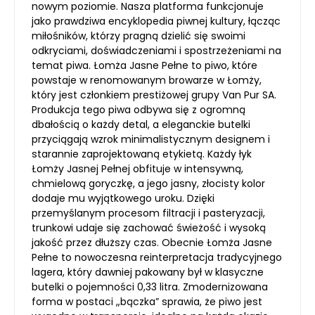
nowym poziomie. Nasza platforma funkcjonuje
jako prawdziwa encyklopedia piwnej kultury, łącząc
miłośników, którzy pragną dzielić się swoimi
odkryciami, doświadczeniami i spostrzeżeniami na
temat piwa. Łomża Jasne Pełne to piwo, które
powstaje w renomowanym browarze w Łomży,
który jest członkiem prestiżowej grupy Van Pur SA.
Produkcja tego piwa odbywa się z ogromną
dbałością o każdy detal, a eleganckie butelki
przyciągają wzrok minimalistycznym designem i
starannie zaprojektowaną etykietą. Każdy łyk
Łomży Jasnej Pełnej obfituje w intensywną,
chmielową goryczkę, a jego jasny, złocisty kolor
dodaje mu wyjątkowego uroku. Dzięki
przemyślanym procesom filtracji i pasteryzacji,
trunkowi udaje się zachować świeżość i wysoką
jakość przez dłuższy czas. Obecnie Łomża Jasne
Pełne to nowoczesna reinterpretacja tradycyjnego
lagera, który dawniej pakowany był w klasyczne
butelki o pojemności 0,33 litra. Zmodernizowana
forma w postaci „bączka” sprawia, że piwo jest