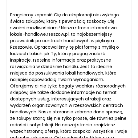
Pragniemy zaprosić Cię do eksploracji niezwykłego
świata zakupów, który z pewnością zaskoczy Cię
swoimi możliwościami! Nasza strona internetowa,
lokale-handlowe.rzeszow.pl, to najobszerniejszy
przewodnik po centrach handlowych w pięknym
Rzeszowie. Opracowaliśmy tę platformę z myślą o
ludziach takich jak Ty, którzy pragną znaleźć
inspiracje, rzetelne informacje oraz praktyczne
rozwiązania w dziedzinie handlu. Jest to idealne
miejsce do poszukiwania lokali handlowych, które
najlepiej odpowiadają Twoim wymaganiom.
Oferujemy ci nie tylko bogaty wachlarz różnorodnych
sklepów, ale także dokładne informacje na temat
dostępnych usług, interesujących atrakcji oraz
wydarzeń organizowanych w rzeszowskich centrach
handlowych. Nasze starannie zebrane dane sprawią,
że zakupy staną się nie tylko proste, ale również pełne
radości i satysfakcji. Na naszej stronie znajdziesz
wszechstronną ofertę, która zaspokoi wszystkie Twoje
potrzeby zakupowe. Od modnych butików, przez