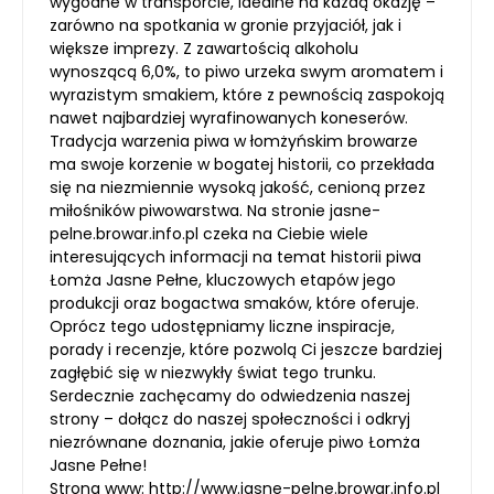
wygodne w transporcie, idealne na każdą okazję –
zarówno na spotkania w gronie przyjaciół, jak i
większe imprezy. Z zawartością alkoholu
wynoszącą 6,0%, to piwo urzeka swym aromatem i
wyrazistym smakiem, które z pewnością zaspokoją
nawet najbardziej wyrafinowanych koneserów.
Tradycja warzenia piwa w łomżyńskim browarze
ma swoje korzenie w bogatej historii, co przekłada
się na niezmiennie wysoką jakość, cenioną przez
miłośników piwowarstwa. Na stronie jasne-
pelne.browar.info.pl czeka na Ciebie wiele
interesujących informacji na temat historii piwa
Łomża Jasne Pełne, kluczowych etapów jego
produkcji oraz bogactwa smaków, które oferuje.
Oprócz tego udostępniamy liczne inspiracje,
porady i recenzje, które pozwolą Ci jeszcze bardziej
zagłębić się w niezwykły świat tego trunku.
Serdecznie zachęcamy do odwiedzenia naszej
strony – dołącz do naszej społeczności i odkryj
niezrównane doznania, jakie oferuje piwo Łomża
Jasne Pełne!
Strona www:
http://www.jasne-pelne.browar.info.pl