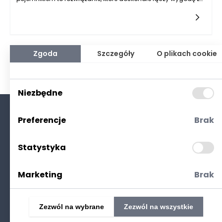
funkcjonalnością. Ich wewnętrzny schowek zapewnia miejsce
na pościel czy inne akcesoria, co jest szczególnie istotne w
małych przestrzeniach. Decydując się na łóżko z pojemnikiem,
należy zwrócić uwagę na kilka istotnych aspektów, które
wpłyną na komfort i trwałość użytkowania.
Zgoda
Szczegóły
O plikach cookie
Niezbędne
Preferencje
Brak
O nas
Kontakt
Statystyka
Polityka prywatności
(RODO. Cookies)
Marketing
Brak
Zezwól na wybrane
Zezwól na wszystkie