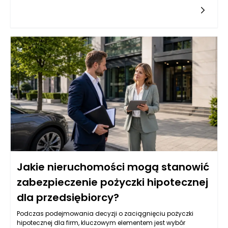
popularnych źródeł kapitału, może być dla nich atrakcyjną
opcją. Jednak wiele instytucji finansowych przyznaje tego
typu pożyczki na podstawie różnych kryteriów, które mogą być
trudne do spełnienia dla firm z krótkim stażem. Przedsiębiorcy
powinni zatem zrozumieć, jakie czynniki wpływają na decyzję
banków i instytucji pożyczkowych w kontekście udzielania
pożyczek hipotecznych.
Jakie nieruchomości mogą stanowić
zabezpieczenie pożyczki hipotecznej
dla przedsiębiorcy?
Podczas podejmowania decyzji o zaciągnięciu pożyczki
hipotecznej dla firm, kluczowym elementem jest wybór