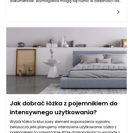
dokumentów. Wymagania mogą się różnić w zależności od
instytucji finansowej, jednak pewne dokumenty są niezbędne
w każdej aplikacji. Na początek warto przygotować wyciągi
bankowe, które pokażą historię finansową przedsiębiorstwa.
Ponadto, niezbędne są zaświadczenia o niezaleganiu z
płatnościami do ZUS-u oraz urzędów skarbowych.
Dokumentacja finansowa, w tym bilans oraz rachunek zysków
i strat, również stanowią istotny element wymagany przez
banki. Dobrze jest rozważyć także dostarczenie prognoz
finansowych i planów rozwoju, które mogą potwierdzić
zdolność firmy do spłaty pożyczki. Zbierając te wszystkie
informacje, przyszły pożyczkobiorca może znacząco ułatwić
proces weryfikacji.
Jak dobrać łóżka z pojemnikiem do
intensywnego użytkowania?
Wybór łóżka to kluczowy element wyposażenia sypialni,
zwłaszcza jeśli planujemy intensywne użytkowanie. Łóżka z
pojemnikiem to rozwiązanie, które doskonale łączy wygodę z