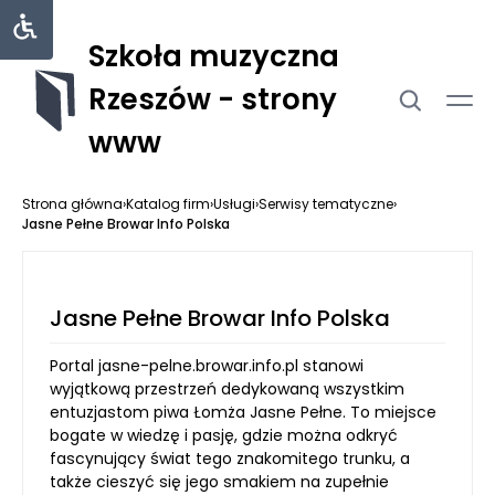
Szkoła muzyczna
Rzeszów - strony
www
Strona główna
›
Katalog firm
›
Usługi
›
Serwisy tematyczne
›
Jasne Pełne Browar Info Polska
Jasne Pełne Browar Info Polska
Portal jasne-pelne.browar.info.pl stanowi
wyjątkową przestrzeń dedykowaną wszystkim
entuzjastom piwa Łomża Jasne Pełne. To miejsce
bogate w wiedzę i pasję, gdzie można odkryć
fascynujący świat tego znakomitego trunku, a
także cieszyć się jego smakiem na zupełnie