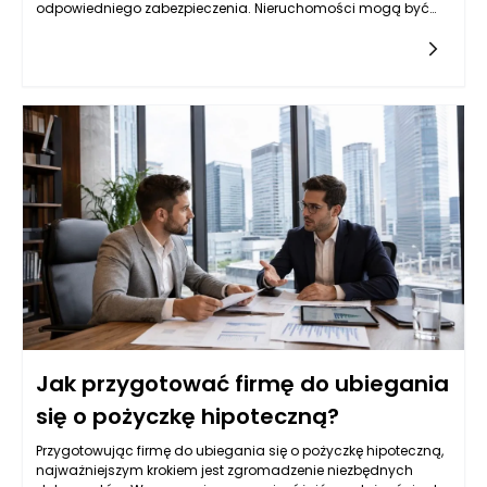
odpowiedniego zabezpieczenia. Nieruchomości mogą być
jednym z najbardziej optymalnych rozwiązań, lecz nie każda
jest skierowana do tego celu. Warto przyjrzeć się różnym
typom nieruchomości, które mogą służyć jako zabezpieczenie,
oraz ich specyfice, a także rynkowym aspektom ich
wykorzystywania w kontekście uzyskiwania pożyczek.
Kluczowym czynnikiem jest ich wartość rynkowa,
przyszłościowe możliwości zysku oraz rodzaj biznesu, który
przedsiębiorca prowadzi.
Jak przygotować firmę do ubiegania
się o pożyczkę hipoteczną?
Przygotowując firmę do ubiegania się o pożyczkę hipoteczną,
najważniejszym krokiem jest zgromadzenie niezbędnych