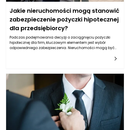
Jakie nieruchomości mogą stanowić
zabezpieczenie pożyczki hipotecznej
dla przedsiębiorcy?
Podczas podejmowania decyzji o zaciągnięciu pożyczki
hipotecznej dla firm, kluczowym elementem jest wybór
odpowiedniego zabezpieczenia. Nieruchomości mogą być
jednym z najbardziej optymalnych rozwiązań, lecz nie każda
jest skierowana do tego celu. Warto przyjrzeć się różnym
typom nieruchomości, które mogą służyć jako zabezpieczenie,
oraz ich specyfice, a także rynkowym aspektom ich
wykorzystywania w kontekście uzyskiwania pożyczek.
Kluczowym czynnikiem jest ich wartość rynkowa,
przyszłościowe możliwości zysku oraz rodzaj biznesu, który
przedsiębiorca prowadzi.