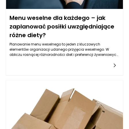
Menu weselne dla każdego – jak
zaplanować posiłki uwzględniające
różne diety?
Planowanie menu weselnego to jeden z kluczowych
elementów organizacji udanego przyjęcia weselnego. W
obliczu rosnącej różnorodności diet i preferencji żywieniowych,
zadanie to staje się bardziej skomplikowane, lecz
równocześnie niezwykle ważne. Aby zaspokoić potrzeby
wszystkich zaproszonych gości, warto przemyśleć każdy
aspekt planowania posiłków. Wiedza na temat diet, alergii czy
preferencji kulinarnych może znacząco wpłynąć na wybór
dań, co z kolei przyczyni się do zadowolenia gości i utrwalenia
w ich pamięci wspomnień z tego wyjątkowego dnia.