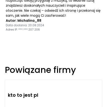
rozpocząć swoją przygodę z muzyką, to właśnie tutaj
znajdziesz doskonałych nauczycieli i inspirujące
otoczenie. Nie czekaj – odwiedź ich stronę i przekonaj się
sam, jak wiele mogą Ci zaoferować!
Autor: Michalina_88
Data dodania: 20.08.2024
Adres IP: ***.***.207.206
Powiązane firmy
kto to jest pl