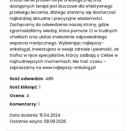
Zrozumienie problematyki onkologicznej oraz
dostępnych terapii jest kluczowe dla efektywnego
przebiegu leczenia, dlatego staramy się dostarczać
najbardziej aktualne i precyzyjne wiadomości.
Zachęcamy do odwiedzenia naszej strony, gdzie
zgromadziliśmy wiedzę, która pomoże Ci w trudnych
chwilach oraz ułatwi znalezienie odpowiedniego
wsparcia medycznego. Wybierając najlepszy-
onkolog.pl, inwestujesz w swoje zdrowie i pewność, że
trafisz w ręce specjalistów, którzy zadbają o Ciebie w
najtrudniejszych momentach. Nie trać czasu –
zapraszamy na www.najlepszy-onkolog.pl!
Ilość odwiedzin:
486
Ilość kliknięć:
1
Ocena:
4
Komentarzy:
1
Data dodania: 15.04.2024
Ostatnia wizyta: 08.08.2026