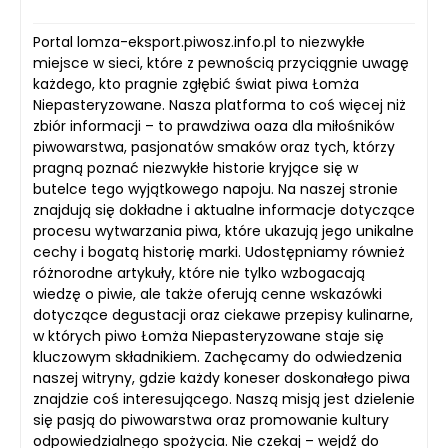
Portal lomza-eksport.piwosz.info.pl to niezwykłe
miejsce w sieci, które z pewnością przyciągnie uwagę
każdego, kto pragnie zgłębić świat piwa Łomża
Niepasteryzowane. Nasza platforma to coś więcej niż
zbiór informacji – to prawdziwa oaza dla miłośników
piwowarstwa, pasjonatów smaków oraz tych, którzy
pragną poznać niezwykłe historie kryjące się w
butelce tego wyjątkowego napoju. Na naszej stronie
znajdują się dokładne i aktualne informacje dotyczące
procesu wytwarzania piwa, które ukazują jego unikalne
cechy i bogatą historię marki. Udostępniamy również
różnorodne artykuły, które nie tylko wzbogacają
wiedzę o piwie, ale także oferują cenne wskazówki
dotyczące degustacji oraz ciekawe przepisy kulinarne,
w których piwo Łomża Niepasteryzowane staje się
kluczowym składnikiem. Zachęcamy do odwiedzenia
naszej witryny, gdzie każdy koneser doskonałego piwa
znajdzie coś interesującego. Naszą misją jest dzielenie
się pasją do piwowarstwa oraz promowanie kultury
odpowiedzialnego spożycia. Nie czekaj – wejdź do