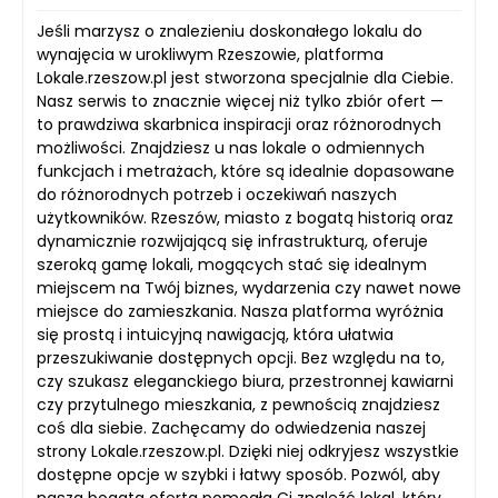
Jeśli marzysz o znalezieniu doskonałego lokalu do
wynajęcia w urokliwym Rzeszowie, platforma
Lokale.rzeszow.pl jest stworzona specjalnie dla Ciebie.
Nasz serwis to znacznie więcej niż tylko zbiór ofert —
to prawdziwa skarbnica inspiracji oraz różnorodnych
możliwości. Znajdziesz u nas lokale o odmiennych
funkcjach i metrażach, które są idealnie dopasowane
do różnorodnych potrzeb i oczekiwań naszych
użytkowników. Rzeszów, miasto z bogatą historią oraz
dynamicznie rozwijającą się infrastrukturą, oferuje
szeroką gamę lokali, mogących stać się idealnym
miejscem na Twój biznes, wydarzenia czy nawet nowe
miejsce do zamieszkania. Nasza platforma wyróżnia
się prostą i intuicyjną nawigacją, która ułatwia
przeszukiwanie dostępnych opcji. Bez względu na to,
czy szukasz eleganckiego biura, przestronnej kawiarni
czy przytulnego mieszkania, z pewnością znajdziesz
coś dla siebie. Zachęcamy do odwiedzenia naszej
strony Lokale.rzeszow.pl. Dzięki niej odkryjesz wszystkie
dostępne opcje w szybki i łatwy sposób. Pozwól, aby
nasza bogata oferta pomogła Ci znaleźć lokal, który