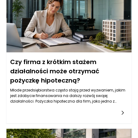
Czy firma z krótkim stażem
działalności może otrzymać
pożyczkę hipoteczną?
Młode przedsiębiorstwa często stają przed wyzwaniem, jakim
jest zdobycie finansowania na dalszy rozwój swojej
działalności. Pożyczka hipoteczna dla firm, jako jedno z
popularnych źródeł kapitału, może być dla nich atrakcyjną
opcją. Jednak wiele instytucji finansowych przyznaje tego
typu pożyczki na podstawie różnych kryteriów, które mogą być
trudne do spełnienia dla firm z krótkim stażem. Przedsiębiorcy
powinni zatem zrozumieć, jakie czynniki wpływają na decyzję
banków i instytucji pożyczkowych w kontekście udzielania