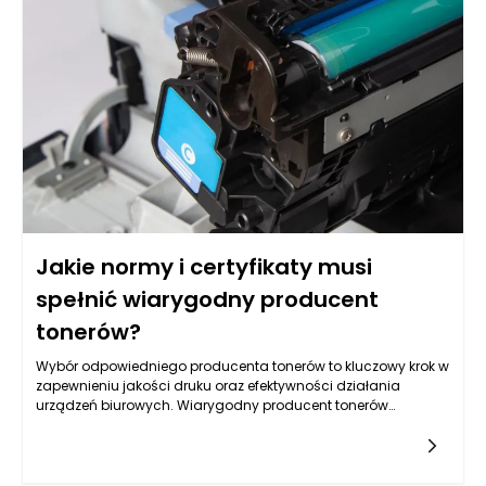
opóźnień, co w konsekwencji obniża wydajność całej linii
produkcyjnej. Włączenie automatycznej owijarki do tego
procesu pozwala znacząco usprawnić pakowanie i
przyspieszyć cykl produkcyjny. Dzięki temu przedsiębiorstwa
mogą szybciej reagować na potrzeby rynku oraz
minimalizować ryzyko strat.
Jakie normy i certyfikaty musi
spełnić wiarygodny producent
tonerów?
Wybór odpowiedniego producenta tonerów to kluczowy krok w
zapewnieniu jakości druku oraz efektywności działania
urządzeń biurowych. Wiarygodny producent tonerów
powinien przestrzegać szereg norm i wymagań, które nie tylko
zapewniają jakość produktu, ale również odpowiadają na
wyzwania związane z ekologią i bezpieczeństwem. Wśród
najważniejszych certyfikatów, które potwierdzają standardy i