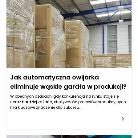
Kluczowym czynnikiem jest ich wartość rynkowa,
przyszłościowe możliwości zysku oraz rodzaj biznesu, który
przedsiębiorca prowadzi.
Jak automatyczna owijarka
eliminuje wąskie gardła w produkcji?
W obecnych czasach, gdy konkurencja na rynku staje się
coraz bardziej zażarta, efektywność procesów produkcyjnych
ma kluczowe znaczenie dla sukcesu
przedsiębiorstwa. Automatyzacja, a w szczególności
stosowanie nowoczesnych maszyn, takich jak owijarka
automatyczna, może odegrać fundamentalną rolę w
eliminowaniu wąskich gardeł w produkcji. Wąskie gardła to
miejsca w procesie produkcyjnym, gdzie dochodzi do