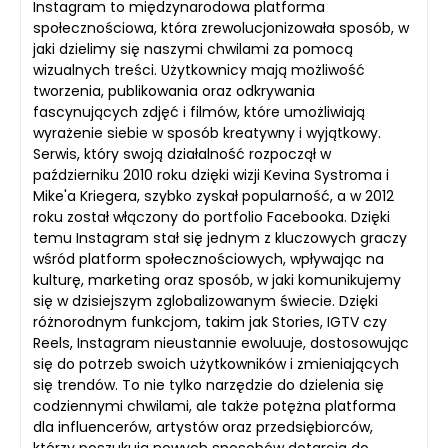
Instagram to międzynarodowa platforma
społecznościowa, która zrewolucjonizowała sposób, w
jaki dzielimy się naszymi chwilami za pomocą
wizualnych treści. Użytkownicy mają możliwość
tworzenia, publikowania oraz odkrywania
fascynujących zdjęć i filmów, które umożliwiają
wyrażenie siebie w sposób kreatywny i wyjątkowy.
Serwis, który swoją działalność rozpoczął w
październiku 2010 roku dzięki wizji Kevina Systroma i
Mike'a Kriegera, szybko zyskał popularność, a w 2012
roku został włączony do portfolio Facebooka. Dzięki
temu Instagram stał się jednym z kluczowych graczy
wśród platform społecznościowych, wpływając na
kulturę, marketing oraz sposób, w jaki komunikujemy
się w dzisiejszym zglobalizowanym świecie. Dzięki
różnorodnym funkcjom, takim jak Stories, IGTV czy
Reels, Instagram nieustannie ewoluuje, dostosowując
się do potrzeb swoich użytkowników i zmieniających
się trendów. To nie tylko narzędzie do dzielenia się
codziennymi chwilami, ale także potężna platforma
dla influencerów, artystów oraz przedsiębiorców,
którzy poszukują nowych sposobów dotarcia do