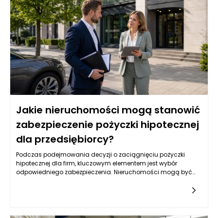
pożyczek hipotecznych.
Jakie nieruchomości mogą stanowić
zabezpieczenie pożyczki hipotecznej
dla przedsiębiorcy?
Podczas podejmowania decyzji o zaciągnięciu pożyczki
hipotecznej dla firm, kluczowym elementem jest wybór
odpowiedniego zabezpieczenia. Nieruchomości mogą być
jednym z najbardziej optymalnych rozwiązań, lecz nie każda
jest skierowana do tego celu. Warto przyjrzeć się różnym
typom nieruchomości, które mogą służyć jako zabezpieczenie,
oraz ich specyfice, a także rynkowym aspektom ich
wykorzystywania w kontekście uzyskiwania pożyczek.