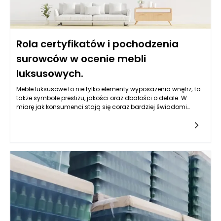
Rola certyfikatów i pochodzenia
surowców w ocenie mebli
luksusowych.
Meble luksusowe to nie tylko elementy wyposażenia wnętrz; to
także symbole prestiżu, jakości oraz dbałości o detale. W
miarę jak konsumenci stają się coraz bardziej świadomi
swoich wyborów, certyfikaty oraz informacje o pochodzeniu
surowców zyskują na znaczeniu. Współczesny rynek mebli
luksusowych zmienia się dynamicznie, a klienci przywiązują
coraz większą wagę do tych aspektów, co prowadzi do
wzrostu znaczenia transparentności w procesie produkcji.