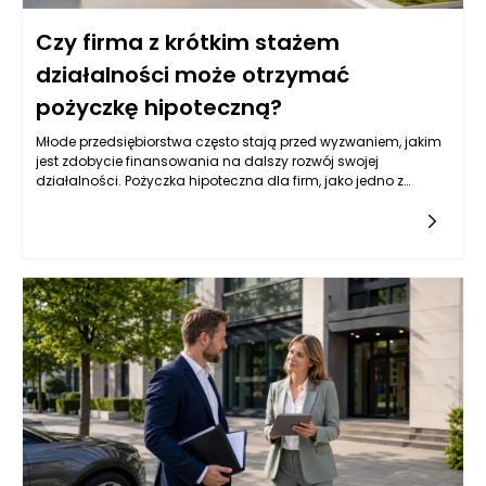
Czy firma z krótkim stażem
działalności może otrzymać
pożyczkę hipoteczną?
Młode przedsiębiorstwa często stają przed wyzwaniem, jakim
jest zdobycie finansowania na dalszy rozwój swojej
działalności. Pożyczka hipoteczna dla firm, jako jedno z
popularnych źródeł kapitału, może być dla nich atrakcyjną
opcją. Jednak wiele instytucji finansowych przyznaje tego
typu pożyczki na podstawie różnych kryteriów, które mogą być
trudne do spełnienia dla firm z krótkim stażem. Przedsiębiorcy
powinni zatem zrozumieć, jakie czynniki wpływają na decyzję
banków i instytucji pożyczkowych w kontekście udzielania
pożyczek hipotecznych.