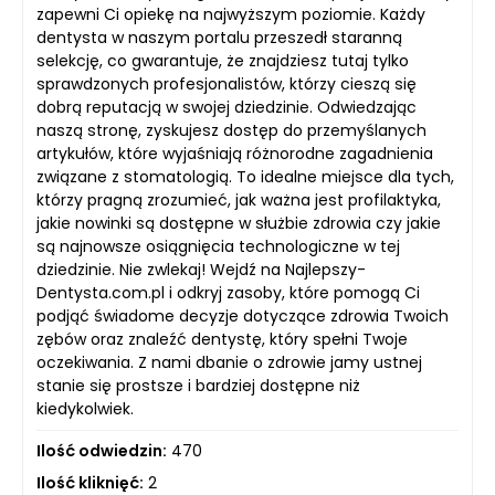
zapewni Ci opiekę na najwyższym poziomie. Każdy
dentysta w naszym portalu przeszedł staranną
selekcję, co gwarantuje, że znajdziesz tutaj tylko
sprawdzonych profesjonalistów, którzy cieszą się
dobrą reputacją w swojej dziedzinie. Odwiedzając
naszą stronę, zyskujesz dostęp do przemyślanych
artykułów, które wyjaśniają różnorodne zagadnienia
związane z stomatologią. To idealne miejsce dla tych,
którzy pragną zrozumieć, jak ważna jest profilaktyka,
jakie nowinki są dostępne w służbie zdrowia czy jakie
są najnowsze osiągnięcia technologiczne w tej
dziedzinie. Nie zwlekaj! Wejdź na Najlepszy-
Dentysta.com.pl i odkryj zasoby, które pomogą Ci
podjąć świadome decyzje dotyczące zdrowia Twoich
zębów oraz znaleźć dentystę, który spełni Twoje
oczekiwania. Z nami dbanie o zdrowie jamy ustnej
stanie się prostsze i bardziej dostępne niż
kiedykolwiek.
Ilość odwiedzin:
470
Ilość kliknięć:
2