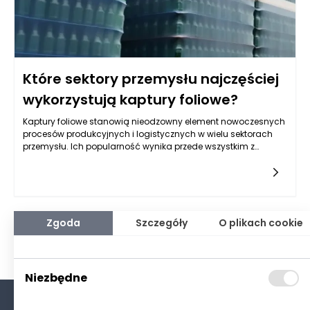
Które sektory przemysłu najczęściej
wykorzystują kaptury foliowe?
Kaptury foliowe stanowią nieodzowny element nowoczesnych
procesów produkcyjnych i logistycznych w wielu sektorach
przemysłu. Ich popularność wynika przede wszystkim z
wyjątkowej uniwersalności, skuteczności ochronnej oraz
przystosowania do zróżnicowanych potrzeb użytkowników.
Elastyczność zastosowań sprawia, że kaptury foliowe są
wykorzystywane zarówno w zabezpieczaniu produktów, jak i
usprawnianiu procesów magazynowania czy transportu.
Rosnące wymagania dotyczące jakości, bezpieczeństwa
Zgoda
Szczegóły
O plikach cookie
oraz optymalizacji kosztów powodują, że coraz więcej
przedsiębiorstw sięga po rozwiązania oparte na kapturach
foliowych. Przyjrzyjmy się więc szczegółowo, w jakich
sektorach kaptury foliowe odgrywają kluczową rolę i jakie
Niezbędne
korzyści przynoszą ich użytkownikom.