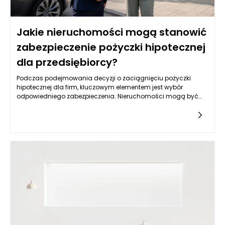
Jakie nieruchomości mogą stanowić
zabezpieczenie pożyczki hipotecznej
dla przedsiębiorcy?
Podczas podejmowania decyzji o zaciągnięciu pożyczki
hipotecznej dla firm, kluczowym elementem jest wybór
odpowiedniego zabezpieczenia. Nieruchomości mogą być
jednym z najbardziej optymalnych rozwiązań, lecz nie każda
jest skierowana do tego celu. Warto przyjrzeć się różnym
typom nieruchomości, które mogą służyć jako zabezpieczenie,
oraz ich specyfice, a także rynkowym aspektom ich
wykorzystywania w kontekście uzyskiwania pożyczek.
Kluczowym czynnikiem jest ich wartość rynkowa,
przyszłościowe możliwości zysku oraz rodzaj biznesu, który
przedsiębiorca prowadzi.