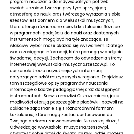
program nauczania do indywidualnych potrzeb
swoich uczniów, tworząc przy tym sprzyjającą
atmosferę do nauki oraz twórczego wyrażania siebie.
Rzeszów jest domem dla wielu szkół muzycznych,
które oferują różnorodne ścieżki kształcenia. Różnice
w programach, podejściu do nauki oraz dostępnych
instrumentach mogą być na tyle znaczące, że
właściwy wybór może okazać się wyzwaniem. Dlatego
warto zasięgnąć informacji, które pomogą w podjęciu
świadomej decyzji. Zachęcam do odwiedzenia strony
internetowej www.szkola-muzyczna.rzeszow.pl. To
doskonałe źródło najważniejszych informacji
dotyczących szkół muzycznych w regionie. Znajdziesz
tam szczegółowe opisy programów nauczania,
informacje o kadrze pedagogicznej oraz dostępnych
instrumentach. Serwis umożliwi Ci zrozumienie, jakie
możliwości oferują poszczególne placówki i pozwoli na
dokładne zapoznanie się z różnorodnymi formami
kształcenia, które mogą zostać dostosowane do
Twojego poziomu zaawansowania. Nie czekaj dłużej!
Odwiedzając www.szkola-muzyczna.rzeszow.pl,
otworzysz sobie drzwi do świata muzyki, gdzie możesz