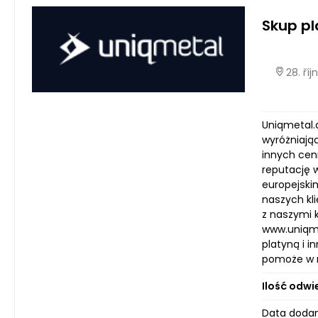
Skup p
28. ří
Uniqmetal.c
wyróżniając
innych cenn
reputację 
europejski
naszych kl
z naszymi 
www.uniqme
platyną i 
pomoże w re
Ilość odwi
Data dodan