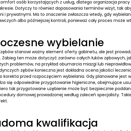
 komfort osób korzystających z usług, dlatego organizacja pra
akresie. Dotyczy to również dopasowania terminów wizyt, tak ab
 i prywatnymi. Ma to znaczenie zwłaszcza wtedy, gdy wybiela
czych albo późniejszej kontroli, ponieważ cały proces może wte
oczesne wybielanie
 zębów stanowi ważny element oferty gabinetu, ale jest prowad
ę. Zabieg ten może dotyczyć zarówno całych łuków zębowych, jak
zych problemów, na przykład obumarcia miazgi lub nieprawidł
edynczych zębów konieczna jest dokładna ocena jakości leczeni
go korekta przed rozpoczęciem wybielania. Gdy planowane jest 
za się odpowiednie przygotowanie higieniczne, obejmujące usu
iero tak przygotowane uzębienie może być bezpiecznie poddan
cedury domowej prowadzonej według zaleceń specjalisty. Takie
fekt.
doma kwalifikacja