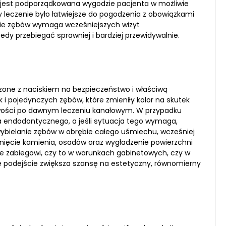
cy jest podporządkowana wygodzie pacjenta w możliwie
y leczenie było łatwiejsze do pogodzenia z obowiązkami
nie zębów wymaga wcześniejszych wizyt
dy przebiegać sprawniej i bardziej przewidywalnie.
zone z naciskiem na bezpieczeństwo i właściwą
 i pojedynczych zębów, które zmieniły kolor na skutek
owości po dawnym leczeniu kanałowym. W przypadku
a endodontycznego, a jeśli sytuacja tego wymaga,
wybielanie zębów w obrębie całego uśmiechu, wcześniej
nięcie kamienia, osadów oraz wygładzenie powierzchni
e zabiegowi, czy to w warunkach gabinetowych, czy w
 podejście zwiększa szansę na estetyczny, równomierny