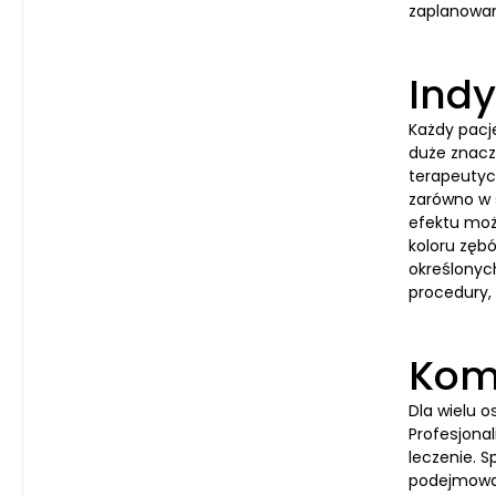
zaplanowan
Indy
Każdy pacj
duże znacz
terapeutyc
zarówno w 
efektu moż
koloru zębó
określonyc
procedury, 
Komf
Dla wielu 
Profesjona
leczenie. S
podejmowan