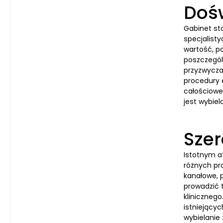
Dośw
Gabinet st
specjalist
wartość, p
poszczególn
przyzwycza
procedury e
całościowe
jest wybiel
Szer
Istotnym a
różnych pr
kanałowe, p
prowadzić 
klinicznego
istniejący
wybielanie