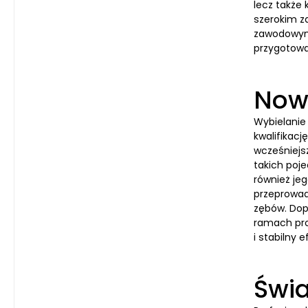
lecz także
szerokim z
zawodowymi
przygotowaw
Now
Wybielanie
kwalifikacj
wcześniejs
takich poj
również je
przeprowad
zębów. Dop
ramach pro
i stabilny e
Świa