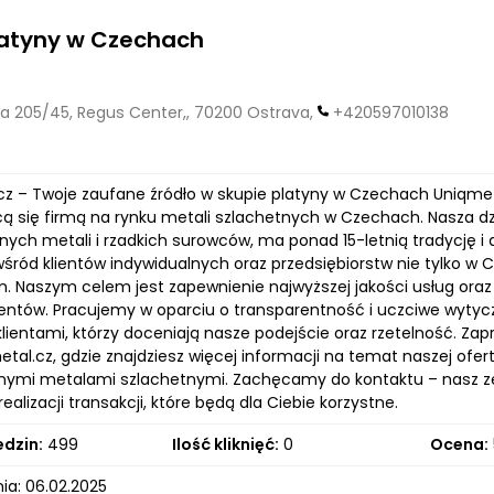
latyny w Czechach
jna 205/45, Regus Center,, 70200 Ostrava,
+420597010138
z – Twoje zaufane źródło w skupie platyny w Czechach Uniqmetal, 
ą się firmą na rynku metali szlachetnych w Czechach. Nasza dzi
ych metali i rzadkich surowców, ma ponad 15-letnią tradycję i d
wśród klientów indywidualnych oraz przedsiębiorstw nie tylko w
m. Naszym celem jest zapewnienie najwyższej jakości usług oraz
ientów. Pracujemy w oparciu o transparentność i uczciwe wytycz
klientami, którzy doceniają nasze podejście oraz rzetelność. Za
tal.cz, gdzie znajdziesz więcej informacji na temat naszej of
innymi metalami szlachetnymi. Zachęcamy do kontaktu – nasz ze
alizacji transakcji, które będą dla Ciebie korzystne.
edzin:
499
Ilość kliknięć:
0
Ocena:
ia: 06.02.2025