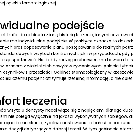
ej opieki stomatologicznej.
widualne podejście
ent trafia do gabinetu z inną historią leczenia, innymi oczekiw
enie ma indywidualne podejście. W praktyce oznacza to dokład
znych oraz dopasowanie planu postępowania do realnych potrzeb
standardowych wizytach kontrolnych, jak i w przypadkach, gdy p
e się spodziewać. Nie każdy rodzaj przebarwień ma bowiem to
w, czasem z wieloletnich nawyków żywieniowych, palenia tytoniu
h czynników z przeszłości. Gabinet stomatologiczny w Rzeszowi
dzięki czemu pacjent otrzymuje rzetelną informację, a nie obiet
ort leczenia
osób wizyta u dentysty nadal wiąże się z napięciem, dlatego du
lizm nie polega wyłącznie na jakości wykonywanych zabiegów, a
pokojna komunikacja, życzliwe nastawienie i dbałość o poczucie
ie decyzji dotyczących dalszej terapii. W tym gabinecie stomat