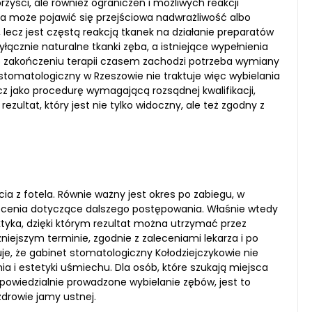
yści, ale również ograniczeń i możliwych reakcji
ia może pojawić się przejściowa nadwrażliwość albo
ecz jest częstą reakcją tkanek na działanie preparatów
łącznie naturalne tkanki zęba, a istniejące wypełnienia
po zakończeniu terapii czasem zachodzi potrzeba wymiany
stomatologiczny w Rzeszowie nie traktuje więc wybielania
 jako procedurę wymagającą rozsądnej kwalifikacji,
ezultat, który jest nie tylko widoczny, ale też zgodny z
 z fotela. Równie ważny jest okres po zabiegu, w
alecenia dotyczące dalszego postępowania. Właśnie wtedy
aktyka, dzięki którym rezultat można utrzymać przez
niejszym terminie, zgodnie z zaleceniami lekarza i po
e, że gabinet stomatologiczny Kołodziejczykowie nie
ia i estetyki uśmiechu. Dla osób, które szukają miejsca
dpowiedzialnie prowadzone wybielanie zębów, jest to
zdrowie jamy ustnej.