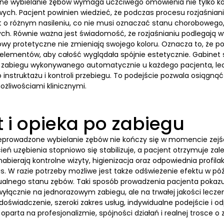
lne wybielanie zębów wymaga uczciwego omówienia nie tylko korz
ych. Pacjent powinien wiedzieć, że podczas procesu rozjaśnian
 o różnym nasileniu, co nie musi oznaczać stanu chorobowego, l
ch. Równie ważna jest świadomość, że rozjaśnianiu podlegają wy
wy protetyczne nie zmieniają swojego koloru. Oznacza to, że 
 elementów, aby całość wyglądała spójnie estetycznie. Gabinet 
 zabiegu wykonywanego automatycznie u każdego pacjenta, lecz
instruktażu i kontroli przebiegu. To podejście pozwala osiągnąć r
ożliwościami klinicznymi.
t i opieka po zabiegu
eprowadzone wybielanie zębów nie kończy się w momencie zejścia
ień uzębienia stopniowo się stabilizuje, a pacjent otrzymuje z
abierają kontrolne wizyty, higienizacja oraz odpowiednia profil
s. W razie potrzeby możliwe jest także odświeżenie efektu w póź
ualnego stanu zębów. Taki sposób prowadzenia pacjenta pokazuj
wyłącznie na jednorazowym zabiegu, ale na trwałej jakości leczen
oświadczenie, szeroki zakres usług, indywidualne podejście i o
oparta na profesjonalizmie, spójności działań i realnej trosce o 