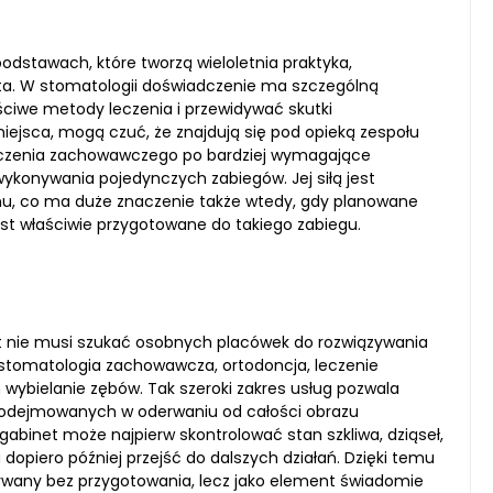
dstawach, które tworzą wieloletnia praktyka,
nta. W stomatologii doświadczenie ma szczególną
ściwe metody leczenia i przewidywać skutki
miejsca, mogą czuć, że znajdują się pod opieką zespołu
eczenia zachowawczego po bardziej wymagające
wykonywania pojedynczych zabiegów. Jej siłą jest
chu, co ma duże znaczenie także wtedy, gdy planowane
jest właściwie przygotowane do takiego zabiegu.
nt nie musi szukać osobnych placówek do rozwiązywania
stomatologia zachowawcza, ortodoncja, leczenie
 wybielanie zębów. Tak szeroki zakres usług pozwala
 podejmowanych w oderwaniu od całości obrazu
, gabinet może najpierw skontrolować stan szkliwa, dziąseł,
piero później przejść do dalszych działań. Dzięki temu
nywany bez przygotowania, lecz jako element świadomie