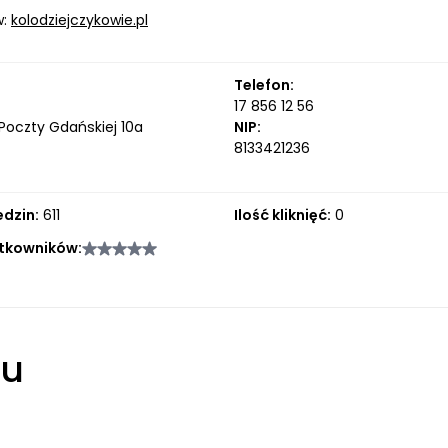
w:
kolodziejczykowie.pl
Telefon:
17 856 12 56
oczty Gdańskiej 10a
NIP:
8133421236
edzin:
611
Ilość kliknięć:
0
tkowników:
łu