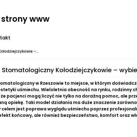
- strony www
takt
łodziejczykowie –...
 Stomatologiczny Kołodziejczykowie – wybi
tomatologiczny w Rzeszowie to miejsce, w którym doświadcz
 estetyki uśmiechu. Wieloletnia obecność na rynku, rodzinny 
 że pacjenci mogą liczyć nie tylko na doraźną pomoc, ale 
ą opiekę. Taki model działania ma duże znaczenie zarówno 
 celem jest poprawa wyglądu uśmiechu poprzez profesjonalne
 efekt końcowy, ale również bezpieczeństwo, komfort oraz 