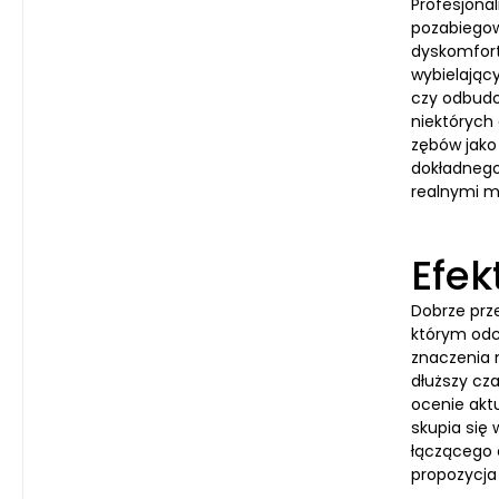
Profesjona
pozabiegow
dyskomfort
wybielający
czy odbudo
niektórych
zębów jako
dokładnego 
realnymi m
Efek
Dobrze prz
którym odc
znaczenia n
dłuższy cza
ocenie akt
skupia się 
łączącego d
propozycja 