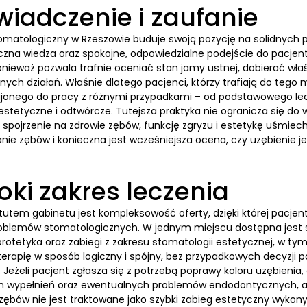
iadczenie i zaufanie
omatologiczny w Rzeszowie buduje swoją pozycję na solidnych po
yczna wiedza oraz spokojne, odpowiedzialne podejście do pacje
onieważ pozwala trafnie oceniać stan jamy ustnej, dobierać wła
ych działań. Właśnie dlatego pacjenci, którzy trafiają do tego 
jonego do pracy z różnymi przypadkami – od podstawowego l
stetyczne i odtwórcze. Tutejsza praktyka nie ogranicza się do 
 spojrzenie na zdrowie zębów, funkcję zgryzu i estetykę uśmie
anie zębów i konieczna jest wcześniejsza ocena, czy uzębienie 
oki zakres leczenia
tutem gabinetu jest kompleksowość oferty, dzięki której pacje
oblemów stomatologicznych. W jednym miejscu dostępna jest 
rotetyka oraz zabiegi z zakresu stomatologii estetycznej, w tym
terapię w sposób logiczny i spójny, bez przypadkowych decyzji
. Jeżeli pacjent zgłasza się z potrzebą poprawy koloru uzębienia
ch wypełnień oraz ewentualnych problemów endodontycznych, a do
 zębów nie jest traktowane jako szybki zabieg estetyczny wyko