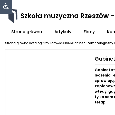
Szkoła muzyczna Rzeszów 
Strona główna
Artykuły
Firmy
Kon
Strona główna
›
Katalog firm
›
Zdrowie
›
Kliniki
›
Gabinet Stomatologiczny Ko
Gabinet
Gabinet s
leczenia i
sprawiają,
zaplanowan
wtedy, gdy
tylko sam
terapii.