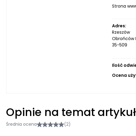
Strona ww
Adres:
Rzeszów
Obrońców P
35-509
Ilość odwi
Ocena uży
Opinie na temat artyku
Średnia ocena
(2)