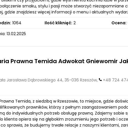
 bliskimi czy przyjaciółmi, gdzie wyśmienita kuchnia idzie w parze
połączenie smaku, stylu i pasji może stworzyć niezapomniane 
ej, gdzie znajdziesz więcej informacji o menu i aktualnych wyd
edzin:
1064
Ilość kliknięć:
2
Ocena:
a: 13.02.2025
aria Prawna Temida Adwokat Gniewomir Ja
ła Jarosława Dąbrowskiego 44, 35-036 Rzeszów,
+48 724 47
Prawna Temida, z siedzibą w Rzeszowie, to miejsce, gdzie doświ
alifikowanych prawników, którzy z pełnym zaangażowaniem podc
ą do indywidualnych potrzeb obsługę prawną. Zdajemy sobie sp
o klienta opiera się na głębokim zrozumieniu jego potrzeb i oc
 co sprawia, że budujemy trwałe relacje z naszymi klientami, zar