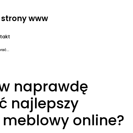
- strony www
takt
ać...
tów naprawdę
 najlepszy
p meblowy online?