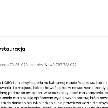
estauracja
ska 73, 35-078 Rzeszów,
+48 787 733 077
a NOBO to niezwykła perła na kulinarnej mapie Rzeszowa, która
owania. To miejsce, które z łatwością łączy nowoczesne trendy
aną podróż po smakach. W NOBO każdy detal ma znaczenie, co sp
 Goście mają okazję spróbować wyjątkowych potraw, które pows
 Każde danie to nie tylko jedzenie, ale prawdziwa uczta dla zmy