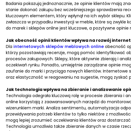
Badania pokazują jednoznacznie, że opinie klientów mają z
stanie dokonać zakupu bez wcześniejszego sprawdzenia recenz
kluczowym elementem, który wpłynął na ich wybór sklepu. Kl
zwłaszcza w przypadku inwestycji w meble, które są zwykle 
do marek i sklepów online jest kluczowe, a pozytywne opinie
Jak obecność opinii klientów wpływa na rozwój inter
Dla
internetowych sklepów meblowych online
obecność opin
którzy pozostawiają recenzje, mogą pomóc identyfikować obs
procesów zakupowych. Sklepy, które aktywnie zbierają i anali
oczekiwań rynku. Ponadto, umiejętnie zarządzane opinie mo
zaufanie do marki i przyciąga nowych klientów. Internetowe
oraz elastyczność w reagowaniu na sugestie, mogą zyskać 
Jak technologia wpływa na zbieranie i analizowanie opin
Technologia odegrała kluczową rolę w procesie zbierania i a
online korzystają z zaawansowanych narzędzi do monitorowani
wizerunkiem marki. Analiza sentimentu, automatyzacja odpowi
przewidywania potrzeb klientów to tylko niektóre z możliwośc
mogą lepiej zrozumieć oczekiwania klientów oraz dostarcza
Technologia umożliwia także zbieranie danych w czasie rzec