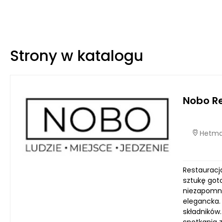
Strony w katalogu
Nobo R
Hetmań
Restauracj
sztukę got
niezapomni
elegancka.
składników.