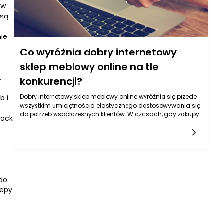
 w
 są
nie
Co wyróżnia dobry internetowy
sklep meblowy online na tle
,
konkurencji?
Dobry internetowy sklep meblowy online wyróżnia się przede
b i
wszystkim umiejętnością elastycznego dostosowywania się
do potrzeb współczesnych klientów. W czasach, gdy zakupy
back
online stały się codziennością, kluczowa jest nie tylko szeroka
oferta, ale również wygodna obsługa i przejrzysta
prezentacja produktów. Konsument oczekuje intuicyjnej
nawigacji, estetycznego układu strony oraz realistycznych
zdjęć mebli. Dobry sklep nie ogranicza się do kilku fotografii –
pokazuje meble z różnych perspektyw, oferuje filmy,
wizualizacje 3D, a nawet narzędzia do aranżacji wnętrz.
 do
Wszystko po to, aby zastąpić fizyczny kontakt z produktem i
lepy
dać klientowi jak najwięcej informacji. To właśnie dbałość o
szczegóły w prezentacji wyróżnia internetowy sklep meblowy
online, który stawia na jakość, wygodę i zaufanie.