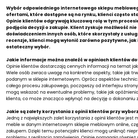
Wybór odpowiedniego internetowego sklepu meblowego
ofertami, które dostępne są na rynku, klienci często s
Opinie klientów odgrywają kluczową rolę w tym procesi
podjęcia decyzji o zakupie. Klient zyskuje możliwość ni
doświadczeniem innych osób, które skorzystały z usłu
recenzje, klienci mogą wyłonić zarówno pozytywne, jak
ostateczny wybór.
Jakie informacje można znaleźć w opiniach klientów 
Opinie klientów dostarczają cennych informacji na temat j
Wiele osób zwraca uwagę na konkretne aspekty, takie jak tr
podanym w sklepie internetowym. Oprócz aspektów techniczn
całego procesu zakupowego, począwszy od interfejsu strony, 
mogą wskazać na ewentualne problemy, takie jak opóźnienia 
klienta, co może znacząco wpłynąć na decyzję o dokonaniu 
Jakie są zalety korzystania z opinii klientów przy wyb
Jedną z największych zalet korzystania z opinii klientów jest mo
meble w danym internetowym sklepie meblowym online, częs
zakupem. Dzięki temu potencjalni klienci mogą uniknąć niepr
problemy z realizacją zamówienia. Opinie pomagają również w 