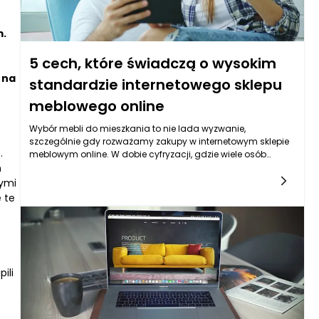
m.
5 cech, które świadczą o wysokim
 na
standardzie internetowego sklepu
meblowego online
Wybór mebli do mieszkania to nie lada wyzwanie,
szczególnie gdy rozważamy zakupy w internetowym sklepie
.
meblowym online. W dobie cyfryzacji, gdzie wiele osób
m
decyduje się na zakupy przez internet, niezwykle istotne staje
się umiejętne rozpoznanie, które sklepy oferują wysokiej
cymi
jakości produkty i usługi. Istnieje pięć kluczowych cech, które
 te
mogą pomóc w ocenie standardu sklepu internetowego ze
strefy meblarskiej.
ili