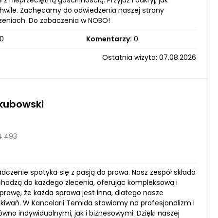
 z nieprzeciętną gościnnością. Przyjdź i odkryj, jak
chwile. Zachęcamy do odwiedzenia naszej strony
arzeniach. Do zobaczenia w NOBO!
0
Komentarzy:
0
Ostatnia wizyta: 07.08.2026
kubowski
4 493
adczenie spotyka się z pasją do prawa. Nasz zespół składa
hodzą do każdego zlecenia, oferując kompleksową i
rawę, że każda sprawa jest inna, dlatego nasze
zekiwań. W Kancelarii Temida stawiamy na profesjonalizm i
ówno indywidualnymi, jak i biznesowymi. Dzięki naszej