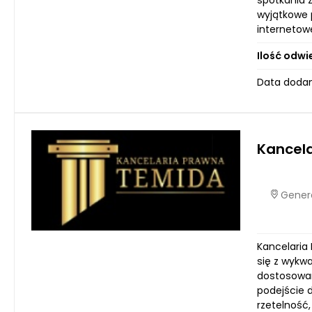
spotkania z
wyjątkowe 
internetow
Ilość odwi
Data dodani
Kancel
Genera
Kancelaria 
się z wykw
dostosowan
podejście d
rzetelność,