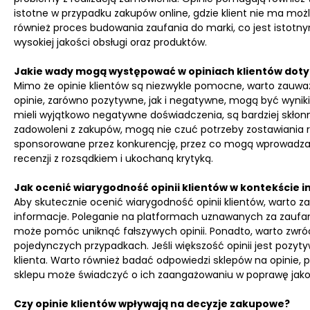
istotne w przypadku zakupów online, gdzie klient nie ma moż
również proces budowania zaufania do marki, co jest istotn
wysokiej jakości obsługi oraz produktów.
Jakie wady mogą występować w opiniach klientów dot
Mimo że opinie klientów są niezwykle pomocne, warto zauważ
opinie, zarówno pozytywne, jak i negatywne, mogą być wynikie
mieli wyjątkowo negatywne doświadczenia, są bardziej skłonni
zadowoleni z zakupów, mogą nie czuć potrzeby zostawiania re
sponsorowane przez konkurencję, przez co mogą wprowadzać 
recenzji z rozsądkiem i ukochaną krytyką.
Jak ocenić wiarygodność opinii klientów w kontekście
Aby skutecznie ocenić wiarygodność opinii klientów, warto z
informacje. Poleganie na platformach uznawanych za zaufane
może pomóc uniknąć fałszywych opinii. Ponadto, warto zwróc
pojedynczych przypadkach. Jeśli większość opinii jest pozy
klienta. Warto również badać odpowiedzi sklepów na opinie,
sklepu może świadczyć o ich zaangażowaniu w poprawę jakoś
Czy opinie klientów wpływają na decyzje zakupowe?