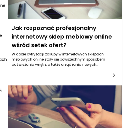
one
Jak rozpoznać profesjonalny
e
internetowy sklep meblowy online
wśród setek ofert?
W dobie cyfryzacji, zakupy w internetowych sklepach
kich
meblowych online stały się powszechnym sposobem
odświeżania wnętrz, a także urządzania nowych
mieszkań. Niemniej jednak, w gąszczu ofert, czasem trudno
jest odróżnić profesjonalne sklepy od tych, które nie spełniają
wymogów jakości i zaufania. Jednym z kluczowych
wskaźników jakości sklepu internetowego jest jego strona
u,
internetowa oraz zaprezentowane w niej produkty.
a
Profesjonalny internetowy sklep meblowy online
charakteryzuje się estetycznym, intuicyjnym designem oraz
dobrze zorganizowaną strukturą nawigacyjną. Dbanie o
szczegóły w prezentacji mebli, takie jak wysokiej jakości
zdjęcia, dokładne opisy oraz możliwość powiększenia zdjęć,
świadczy o trosce właścicieli sklepu o swoich klientów.