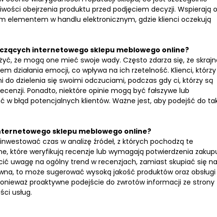
liwości obejrzenia produktu przed podjęciem decyzji. Wspierają 
ym elementem w handlu elektronicznym, gdzie klienci oczekują
yczących internetowego sklepu meblowego online?
yć, że mogą one mieć swoje wady. Często zdarza się, że skrajn
m działania emocji, co wpływa na ich rzetelność. Klienci, którzy
 do dzielenia się swoimi odczuciami, podczas gdy ci, którzy są
cenzji. Ponadto, niektóre opinie mogą być fałszywe lub
w błąd potencjalnych klientów. Ważne jest, aby podejść do ta
 internetowego sklepu meblowego online?
ainwestować czas w analizę źródeł, z których pochodzą te
, które weryfikują recenzje lub wymagają potwierdzenia zakup
ić uwagę na ogólny trend w recenzjach, zamiast skupiać się n
tywna, to może sugerować wysoką jakość produktów oraz obsługi
 ponieważ proaktywne podejście do zwrotów informacji ze strony
ci usług.