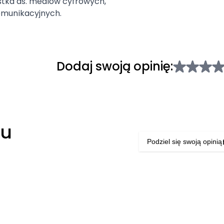
istka ds. mediów cyfrowych,
komunikacyjnych.
Dodaj swoją opinię:
łu
Podziel się swoją opinią