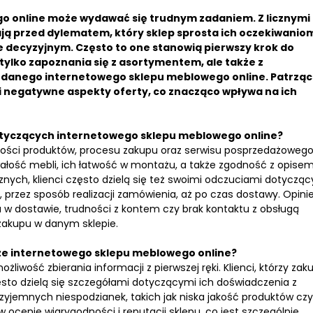
 online może wydawać się trudnym zadaniem. Z licznymi
tają przed dylematem, który sklep sprosta ich oczekiwanio
e decyzyjnym. Często to one stanowią pierwszy krok do
e tylko zapoznania się z asortymentem, ale także z
g danego internetowego sklepu meblowego online. Patrząc
 i negatywne aspekty oferty, co znacząco wpływa na ich
dotyczących internetowego sklepu meblowego online?
akości produktów, procesu zakupu oraz serwisu posprzedażowego
wałość mebli, ich łatwość w montażu, a także zgodność z opise
ych, klienci często dzielą się też swoimi odczuciami dotyczą
przez sposób realizacji zamówienia, aż po czas dostawy. Opinie
w dostawie, trudności z kontem czy brak kontaktu z obsługą
zakupu w danym sklepie.
orze internetowego sklepu meblowego online?
żliwość zbierania informacji z pierwszej ręki. Klienci, którzy zakup
to dzielą się szczegółami dotyczącymi ich doświadczenia z
zyjemnych niespodzianek, takich jak niska jakość produktów czy
ocenie wiarygodności i reputacji sklepu, co jest szczególnie