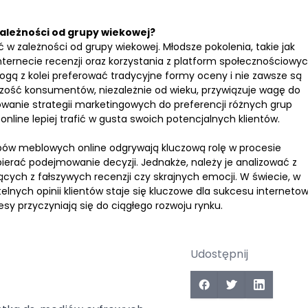
 zależności od grupy wiekowej?
ć w zależności od grupy wiekowej. Młodsze pokolenia, takie jak
 Internecie recenzji oraz korzystania z platform społecznościowyc
ogą z kolei preferować tradycyjne formy oceny i nie zawsze są
ększość konsumentów, niezależnie od wieku, przywiązuje wagę do
owanie strategii marketingowych do preferencji różnych grup
e lepiej trafić w gusta swoich potencjalnych klientów.
epów meblowych online odgrywają kluczową rolę w procesie
erać podejmowanie decyzji. Jednakże, należy je analizować z
ych z fałszywych recenzji czy skrajnych emocji. W świecie, w
elnych opinii klientów staje się kluczowe dla sukcesu interneto
sy przyczyniają się do ciągłego rozwoju rynku.
Udostępnij