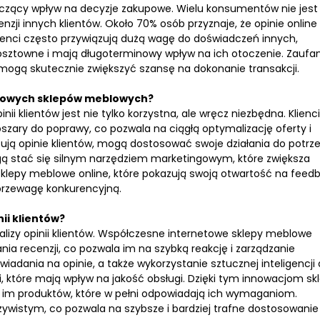
naczący wpływ na decyzje zakupowe. Wielu konsumentów nie jest
ji innych klientów. Około 70% osób przyznaje, że opinie online
ienci często przywiązują dużą wagę do doświadczeń innych,
kosztowne i mają długoterminowy wpływ na ich otoczenie. Zaufa
 mogą skutecznie zwiększyć szansę na dokonanie transakcji.
netowych sklepów meblowych?
ii klientów jest nie tylko korzystna, ale wręcz niezbędna. Klienci
zary do poprawy, co pozwala na ciągłą optymalizację oferty i
zują opinie klientów, mogą dostosować swoje działania do potrze
gą stać się silnym narzędziem marketingowym, które zwiększa
 sklepy meblowe online, które pokazują swoją otwartość na feed
przewagę konkurencyjną.
ii klientów?
nalizy opinii klientów. Współczesne internetowe sklepy meblowe
a recenzji, co pozwala im na szybką reakcję i zarządzanie
adania na opinie, a także wykorzystanie sztucznej inteligencji
i, które mają wpływ na jakość obsługi. Dzięki tym innowacjom sk
ć im produktów, które w pełni odpowiadają ich wymaganiom.
zywistym, co pozwala na szybsze i bardziej trafne dostosowanie