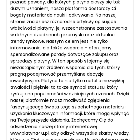
poznać powody, dla których platyna cieszy się tak
dużym uznaniem, nasza platforma dostarczy Ci
bogaty materiał do nauki i odkrywania. Na naszej
stronie znajdziesz różnorodne artykuły opisujące
właściwości platyny, jej wszechstronne zastosowania
w różnych dziedzinach przemysłu oraz aktualne
trendy rynkowe. Naszym celem jest nie tylko
informowanie, ale także wsparcie – oferujemy
spersonalizowane porady dotyczące zakupu oraz
sprzedaży platyny. W ten sposób stajemy się
niezastąpionym źródłem wsparcia dla tych, którzy
pragną podejmować przemyślane decyzje
inwestycyjne. Platyna to nie tylko metal o niezwykłej
trwałości i pięknie; to także symbol statusu, który
zyskuje na popularności w dzisiejszych czasach. Dzięki
naszej platformie masz możliwość zgłębienia
fascynującego świata tego szlachetnego materiału i
uzyskania kluczowych informacji, które mogą wpłynąć
na Twoje przyszłe działania. Zachęcamy Cię do
odwiedzenia naszej strony internetowej
www.platyna4u.pl, aby odkryć wszystkie skarby wiedzy,
które dla Ciebie przygotowaliśmy. Uczyń platynę swoją