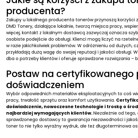
Jakie są korzyści z zakupu t
producenta?
Zakupy u lokalnego producenta tonerów przynoszą korzyści zar
DMD Tonery, działające lokalnie, tworzą miejsca pracy, wspier
więcej, kontakt z lokalnym dostawcą zazwyczaj oznacza szybs
osobiste podejście do obsługi. Klienci mogą liczyć na rzet
w razie jakichkolwiek problemów. W odróżnieniu od dużych, c
przykładają dużą wagę do swojej reputacji i jakości obsługi. 
dba o potrzeby klientów i oferuje sprawdzone rozwiązania –
Postaw na certyfikowanego 
doświadczeniem
Wybór odpowiednich materiałów eksploatacyjnych to coś więc
pracy, trwałość sprzętu oraz komfort użytkowania.
Certyfik
doświadczenie, nowoczesne technologie i troskę o śro
najbardziej wymagających klientów.
Niezależnie od tego,
sprawdzonego dostawcy to gwarancja niezawodności i jakości.
toner to nie tylko wyraźny wydruk, ale też długoterminowa o