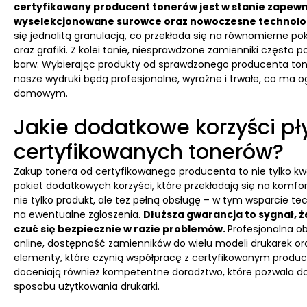
certyfikowany producent tonerów jest w stanie zapewn
wyselekcjonowane surowce oraz nowoczesne technolo
się jednolitą granulacją, co przekłada się na równomierne po
oraz grafiki. Z kolei tanie, niesprawdzone zamienniki częst
barw. Wybierając produkty od sprawdzonego producenta ton
nasze wydruki będą profesjonalne, wyraźne i trwałe, co ma 
domowym.
Jakie dodatkowe korzyści pł
certyfikowanych tonerów?
Zakup tonera od certyfikowanego producenta to nie tylko kwe
pakiet dodatkowych korzyści, które przekładają się na kom
nie tylko produkt, ale też pełną obsługę – w tym wsparcie te
na ewentualne zgłoszenia.
Dłuższa gwarancja to sygnał, ż
czuć się bezpiecznie w razie problemów.
Profesjonalna o
online, dostępność zamienników do wielu modeli drukarek or
elementy, które czynią współpracę z certyfikowanym produ
doceniają również kompetentne doradztwo, które pozwala do
sposobu użytkowania drukarki.