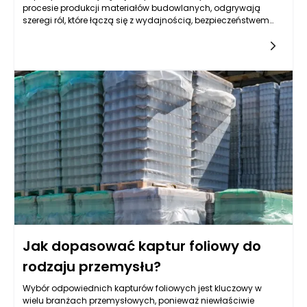
procesie produkcji materiałów budowlanych, odgrywają
szeregi ról, które łączą się z wydajnością, bezpieczeństwem
oraz efektywnością logistyki w branży budowlanej. W miarę
jak technologia się rozwija, coraz większą uwagę zwraca się
na optymalizację procesów produkcyjnych, co sprawia, że
kaptury foliowe stają się nieodłącznym narzędziem w
nowoczesnych zakładach budowlanych. Ich zastosowanie
nie tylko wpływa na ochronę surowców, ale także na
organizację pracy i oszczędności, co czyni je niezwykle
przydatnym rozwiązaniem w tej branży.
Jak dopasować kaptur foliowy do
rodzaju przemysłu?
Wybór odpowiednich kapturów foliowych jest kluczowy w
wielu branżach przemysłowych, ponieważ niewłaściwie