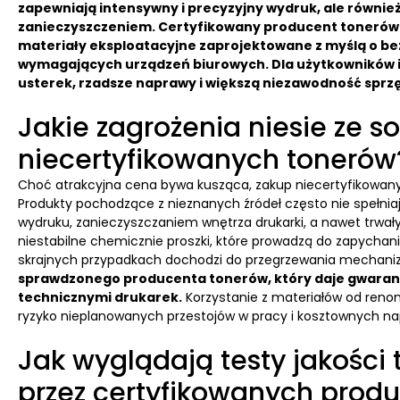
zapewniają intensywny i precyzyjny wydruk, ale równi
zanieczyszczeniem. Certyfikowany producent tonerów
materiały eksploatacyjne zaprojektowane z myślą o b
wymagających urządzeń biurowych. Dla użytkowników in
usterek, rzadsze naprawy i większą niezawodność sprzę
Jakie zagrożenia niesie ze 
niecertyfikowanych tonerów
Choć atrakcyjna cena bywa kusząca, zakup niecertyfikowanyc
Produkty pochodzące z nieznanych źródeł często nie spełnia
wydruku, zanieczyszczaniem wnętrza drukarki, a nawet trw
niestabilne chemicznie proszki, które prowadzą do zapychan
skrajnych przypadkach dochodzi do przegrzewania mechani
sprawdzonego producenta tonerów, który daje gwaran
technicznymi drukarek.
Korzystanie z materiałów od reno
ryzyko nieplanowanych przestojów w pracy i kosztownych na
Jak wyglądają testy jakośc
przez certyfikowanych prod