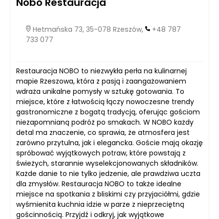
Nobo Restauracja
Hetmańska 73, 35-078 Rzeszów,
+48 787
733 077
Restauracja NOBO to niezwykła perła na kulinarnej
mapie Rzeszowa, która z pasją i zaangażowaniem
wdraża unikalne pomysły w sztukę gotowania. To
miejsce, które z łatwością łączy nowoczesne trendy
gastronomiczne z bogatą tradycją, oferując gościom
niezapomnianą podróż po smakach. W NOBO każdy
detal ma znaczenie, co sprawia, że atmosfera jest
zarówno przytulna, jak i elegancka. Goście mają okazję
spróbować wyjątkowych potraw, które powstają z
świeżych, starannie wyselekcjonowanych składników.
Każde danie to nie tylko jedzenie, ale prawdziwa uczta
dla zmysłów. Restauracja NOBO to także idealne
miejsce na spotkania z bliskimi czy przyjaciółmi, gdzie
wyśmienita kuchnia idzie w parze z nieprzeciętną
gościnnością. Przyjdź i odkryj, jak wyjątkowe