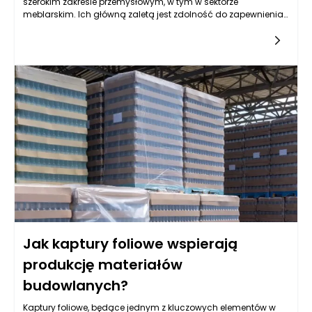
szerokim zakresie przemysłowym, w tym w sektorze
meblarskim. Ich główną zaletą jest zdolność do zapewnienia
ochrony produktów przed różnymi czynnikami, które mogą
wpłynąć na ich jakość i estetykę. W branży meblarskiej, gdzie
wygląd i stan wyrobów ma kluczowe znaczenie, kaptury
foliowe pełnią istotną rolę. Dzięki nim meble są skuteczniej
chronione przed kurzem, zarysowaniami, wilgocią oraz innymi
zagrożeniami. Foliowe osłony mają szeroki zakres
zastosowań, od transportu po przechowywanie, co sprawia, że
są nieoceniane w codziennej działalności producentów mebli.
Jak kaptury foliowe wspierają
produkcję materiałów
budowlanych?
Kaptury foliowe, będące jednym z kluczowych elementów w