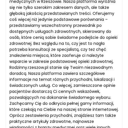
medycznych w Rzeszowie. Nasza platforma wyróżnia
się nie tylko szerokim zakresem danych, ale także
głęboką jakością przedstawianych treści. Oferujemy
coś więcej niż jedynie podstawowe porównania –
przedstawiamy wszechstronny przewodnik po
dostępnych usługach zdrowotnych, skierowany do
osób, które cenią sobie świadome podejście do opieki
zdrowotnej. Bez względu na to, czy jest to nagła
potrzeba konsultacji ze specjalistą, czy też chęć
znalezienia miejsca, które zaoferuje ci należyte
wsparcie w zakresie podstawowej opieki zdrowotnej,
Rodzinny.rzeszow.pl stanie się Twoim niezawodnym
doradcą. Nasza platforma zawiera szczegółowe
informacje na temat różnych przychodni, lokalizacji i
świadczonych usług. Co więcej, zamieszczone opinie
pacjentów dostarczą Ci cennych wskazówek,
pozwalających na dokonanie świadomego wyboru.
Zachęcamy Cię do odkrycia pełnej gamy informacji,
które czekają na Ciebie na naszej stronie internetowej.
Oprócz zestawienia przychodni, znajdziesz tam także
praktyczne artykuły zdrowotne, najnowsze
wiadomości z branży medycznej oraz wiele innych