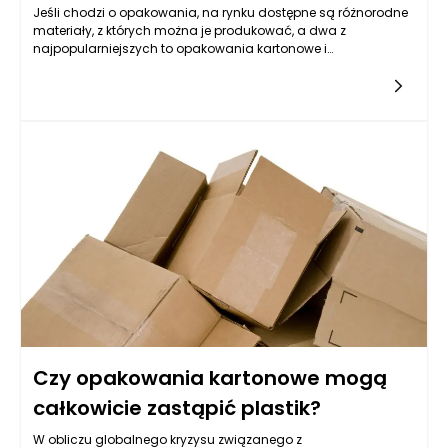
Jeśli chodzi o opakowania, na rynku dostępne są różnorodne
materiały, z których można je produkować, a dwa z
najpopularniejszych to opakowania kartonowe i
plastikowe. Oba te typy opakowań mają swoje unikalne
właściwości oraz różnorodne zastosowania, a ich wybór
często podyktowany jest konkretnymi potrzebami
producentów i konsumentów. Opakowania kartonowe, które
wykonane są z papieru i tektury, oferują wiele zalet, w tym
łatwość w recyclingu oraz przyjazność dla środowiska. Z kolei
opakowania plastikowe, które są produkowane z różnych
typów tworzyw sztucznych, charakteryzują się dużą
wytrzymałością i elastycznością. Najważniejsze różnice
między tymi dwoma rodzajami opakowań odzwierciedlają
nie tylko ich właściwości fizyczne, ale także ich wpływ na
środowisko oraz aspekty ekonomiczne związane z ich
produkcją i dystrybucją.
Czy opakowania kartonowe mogą
całkowicie zastąpić plastik?
W obliczu globalnego kryzysu związanego z