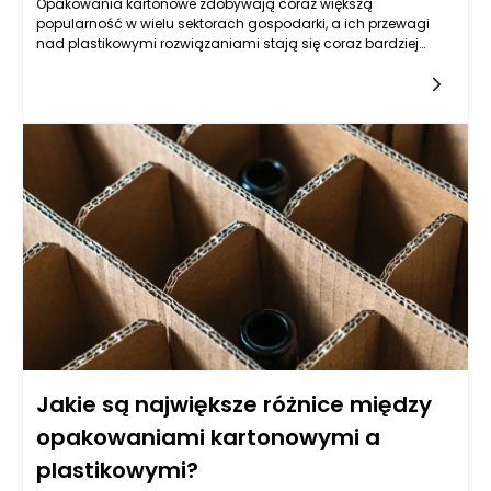
Opakowania kartonowe zdobywają coraz większą
popularność w wielu sektorach gospodarki, a ich przewagi
nad plastikowymi rozwiązaniami stają się coraz bardziej
widoczne. W branżach takich jak spożywcza, kosmetyczna,
farmaceutyczna oraz elektroniczna, opakowania kartonowe
wyróżniają się dzięki swojej ekologiczności, estetyce, a także
wszechstronności. W sektorze spożywczym, gdzie klienci coraz
częściej poszukują produktów przyjaznych środowisku,
opakowania kartonowe idealnie spełniają te oczekiwania.
Zapewniają one nie tylko optymalną ochronę
przechowywanych produktów, ale też umożliwiają łatwe ich
recyklingowanie.
Jakie są największe różnice między
opakowaniami kartonowymi a
plastikowymi?