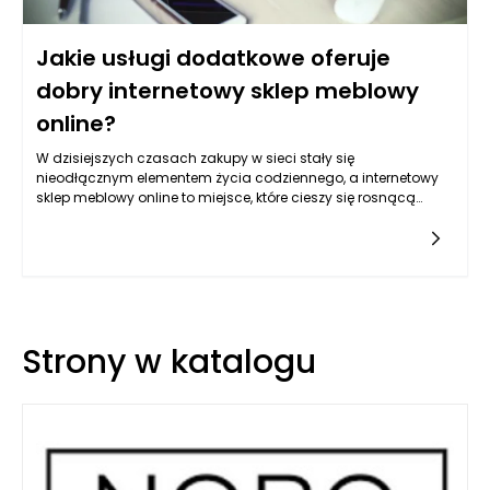
Jakie usługi dodatkowe oferuje
dobry internetowy sklep meblowy
online?
W dzisiejszych czasach zakupy w sieci stały się
nieodłącznym elementem życia codziennego, a internetowy
sklep meblowy online to miejsce, które cieszy się rosnącą
popularnością. Klienci coraz częściej wybierają zakupy online
ze względu na wygodę i szeroki asortyment. Jednak, aby
odróżnić się na tle konkurencji, dobry internetowy sklep
meblowy online musi oferować szereg usług dodatkowych,
które poprawią komfort zakupów oraz zaspokoją potrzeby
klientów.
Strony w katalogu