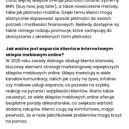
coraz więcej sklepów oferuje płatności ratalne, systemy
BNPL (buy now, pay later), a także nowoczesne metody,
takie jak płatności mobilne. Dzięki temu klienci mogą
elastycznie dopasować sposób płatności do swoich
potrzeb i możliwości finansowych. Niekiedy dostępne są
także różnego rodzaju promocje, które zachęcają do
skorzystania z określonych form płatności.
Jak ważne jest wsparcie klienta w internetowym
sklepie meblowym online?
W 2025 roku zasady dobrego obsługi klienta stanowią
kluczowy element strategii marketingowej największych
sklepów meblowych online. Sklepy inwestują w wiele
kanałów komunikacji, takich jak czaty na żywo, infolinie
czy mailowe usługi wsparcia, co pozwala na szybką
reakcję na pytania i wątpliwości klientów. Warto także
zauważyć, że wiele sklepów meblowych online oferuje
bezpłatne porady dekoratorskie, co zwiększa wartość
dodaną zakupów. Klienci czują się komfortowo, mając
pewność, że w razie jakichkolwiek problemów mogą liczyć
na pomoc.