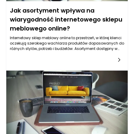
Jak asortyment wpływa na
wiarygodność internetowego sklepu
meblowego online?
Internetowy sklep meblowy online to przestrzeń, w której klienci
oczekują szerokiego wachlarza produktów dopasowanych do
różnych stylów, potrzeb i budżetów. Asortyment dostępny w
takim sklepie ma kluczowe znaczenie dla postrzegania jego
wiarygodności przez potencjalnych klientów. Klienci zwracają
uwagę na różnorodność mebli, ich jakość oraz unikalność, co
sprawia, że oferta jest często pierwszym czynnikiem
wpływającym na decyzję o zakupie. W chwili, gdy klienci nie
mogą fizycznie dotknąć czy wypróbować produktów,
asortyment staje się pierwszym krokiem do budowania
zaufania. Sklepy, które oferują bogaty wybór kategorii – od sof
i łóżek, poprzez meble dziecięce, aż po elementy dekoracyjne –
są postrzegane jako bardziej profesjonalne i zaufane.