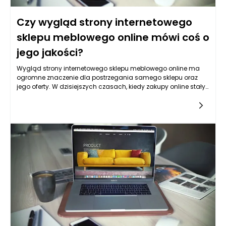
Czy wygląd strony internetowego
sklepu meblowego online mówi coś o
jego jakości?
Wygląd strony internetowego sklepu meblowego online ma
ogromne znaczenie dla postrzegania samego sklepu oraz
jego oferty. W dzisiejszych czasach, kiedy zakupy online stały
się standardem, użytkownicy coraz bardziej zwracają uwagę
na estetykę i funkcjonalność stron. Strona internetowa to
wizytówka każdego sklepu online, a jej atrakcyjność oraz
przemyślane rozwiązania UX mogą znacząco wpłynąć na
decyzję zakupową klienta. Nie da się ukryć, że pierwszy kontakt
z marką często odbywa się właśnie poprzez jej stronę. Dlatego
dobrze zaprojektowana witryna może przełożyć się na wzrost
zaufania do marki, co z kolei wpływa na dalsze decyzje
konsumenckie.