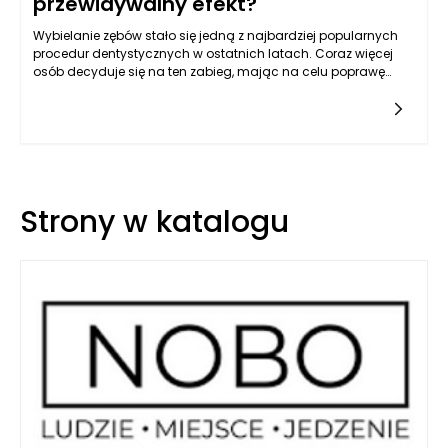
przewidywalny efekt?
Wybielanie zębów stało się jedną z najbardziej popularnych
procedur dentystycznych w ostatnich latach. Coraz więcej
osób decyduje się na ten zabieg, mając na celu poprawę
estetyki uśmiechu. Warto jednak zauważyć, że metody
profesjonalne, takie jak te oferowane przez stomatologów,
zwykle zapewniają znacznie szybsze oraz bardziej
przewidywalne efekty w porównaniu do domowych sposobów
wybielania. Główne czynniki, które decydują o przewadze
profesjonalnego wybielania zębów Rzeszów nad
samodzielnymi metodami, obejmują zastosowanie
Strony w katalogu
zaawansowanych technologii, preparatów o silniejszym
działaniu oraz indywidualne podejście do pacjenta.