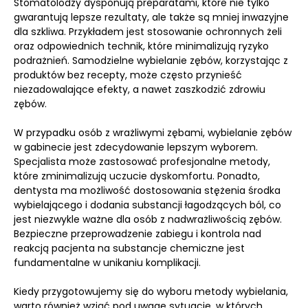
Stomatolodzy dysponują preparatami, które nie tylko
gwarantują lepsze rezultaty, ale także są mniej inwazyjne
dla szkliwa. Przykładem jest stosowanie ochronnych żeli
oraz odpowiednich technik, które minimalizują ryzyko
podrażnień. Samodzielne wybielanie zębów, korzystając z
produktów bez recepty, może często przynieść
niezadowalające efekty, a nawet zaszkodzić zdrowiu
zębów.
W przypadku osób z wrażliwymi zębami, wybielanie zębów
w gabinecie jest zdecydowanie lepszym wyborem.
Specjalista może zastosować profesjonalne metody,
które zminimalizują uczucie dyskomfortu. Ponadto,
dentysta ma możliwość dostosowania stężenia środka
wybielającego i dodania substancji łagodzących ból, co
jest niezwykle ważne dla osób z nadwrażliwością zębów.
Bezpieczne przeprowadzenie zabiegu i kontrola nad
reakcją pacjenta na substancje chemiczne jest
fundamentalne w unikaniu komplikacji.
Kiedy przygotowujemy się do wyboru metody wybielania,
warto również wziąć pod uwagę sytuacje, w których