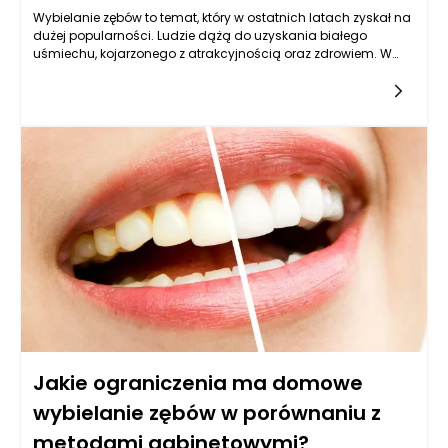
Wybielanie zębów to temat, który w ostatnich latach zyskał na
dużej popularności. Ludzie dążą do uzyskania białego
uśmiechu, kojarzonego z atrakcyjnością oraz zdrowiem. W
odpowiedzi na rosnącą potrzebę, na rynku pojawiły się liczne
produkty do wybielania zębów, dostępne w drogeriach. Od
past do zębów witaminowych po specjalne zestawy
wybielające, oferta jest bogata i różnorodna. Kluczowe
pytanie, które stawiają sobie konsumenci, to: czy te produkty
rzeczywiście działają? Aby odpowiedzieć na to pytanie, warto
przyjrzeć się mechanizmom działania składników aktywnych,
a także ich wpływowi na szkliwo zębów.
Jakie ograniczenia ma domowe
wybielanie zębów w porównaniu z
metodami gabinetowymi?