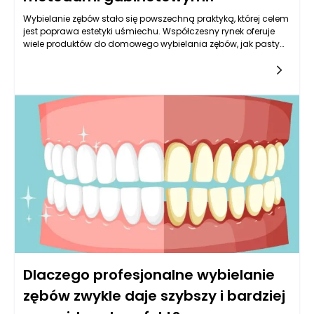
Wybielanie zębów stało się powszechną praktyką, której celem
jest poprawa estetyki uśmiechu. Współczesny rynek oferuje
wiele produktów do domowego wybielania zębów, jak pasty
wybielające, paski, żele czy nakładki z aktywnym tlenem. Choć
te metody budzą zainteresowanie i są dostępne dla
szerokiego grona klientów, mają one swoje ograniczenia w
porównaniu z bardziej zaawansowanymi rozwiązaniami
stosowanymi w gabinetach dentystycznych. Jednym z
istotnych aspektów jest stopień skuteczności; domowe
metody często nie osiągają takich rezultatów, jak te
oferowane przez profesjonalistów. Gabinetowe wybielanie
zębów Rzeszów opiera się na bardziej skoncentrowanych
substancjach chemicznych oraz technikach, które mogą
zagwarantować wyraźniejsze i bardziej trwałe efekty.
Dodatkowo, profesjonaliści są w stanie dostosować metody
do indywidualnych potrzeb pacjentów, biorąc pod uwagę ich
stan zdrowia jamy ustnej oraz preferencje.
Dlaczego profesjonalne wybielanie
zębów zwykle daje szybszy i bardziej