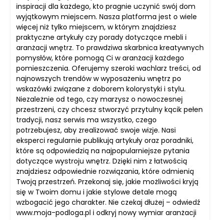
inspiracji dla każdego, kto pragnie uczynić swój dom
wyjątkowym miejscem. Nasza platforma jest o wiele
więcej niż tylko miejscem, w którym znajdziesz
praktyczne artykuły czy porady dotyczące mebli i
aranżacji wnętrz. To prawdziwa skarbnica kreatywnych
pomysłów, które pomogą Ci w aranżacji każdego
pomieszczenia. Oferujemy szeroki wachlarz treści, od
najnowszych trendów w wyposażeniu wnętrz po
wskazówki związane z doborem kolorystyki i stylu.
Niezależnie od tego, czy marzysz o nowoczesnej
przestrzeni, czy chcesz stworzyć przytulny kącik pełen
tradycji, nasz serwis ma wszystko, czego
potrzebujesz, aby zrealizować swoje wizje. Nasi
eksperci regularnie publikują artykuły oraz poradniki,
które są odpowiedzią na najpopularniejsze pytania
dotyczące wystroju wnętrz. Dzięki nim z łatwością
znajdziesz odpowiednie rozwiązania, które odmienią
Twoją przestrzeń. Przekonaj się, jakie możliwości kryją
się w Twoim domu i jakie stylowe detale mogą
wzbogacić jego charakter. Nie czekaj dłużej – odwiedź
www.moja-podloga.pl i odkryj nowy wymiar aranżacji