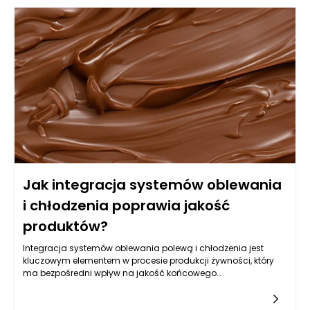
drewno klejone jest bardziej odporne na czynniki zewnętrzne,
zmiany temperatury oraz wilgotności, co znacząco zwiększa
jego trwałość. W budowie nowoczesnych obiektów
handlowych i wystawienniczych, które często charakteryzują
się dużą przestrzenią wewnętrzną oraz różnorodnością
zastosowań, drewno klejone może być wykorzystywane nie
tylko w konstrukcjach nośnych, ale również w elementach
wykończeniowych, co nadaje obiektom estetyczny wygląd i
przyjazny klimat.
Jak integracja systemów oblewania
i chłodzenia poprawia jakość
produktów?
Integracja systemów oblewania polewą i chłodzenia jest
kluczowym elementem w procesie produkcji żywności, który
ma bezpośredni wpływ na jakość końcowego
produktu. Właściwe zarządzanie tymi procesami pozwala nie
tylko na uzyskanie optymalnych efektów wizualnych, ale także