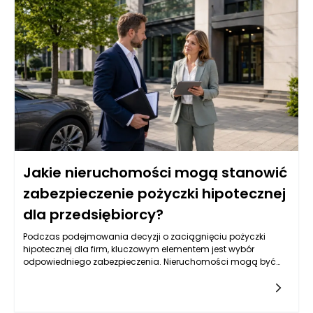
banków i instytucji pożyczkowych w kontekście udzielania
pożyczek hipotecznych.
Jakie nieruchomości mogą stanowić
zabezpieczenie pożyczki hipotecznej
dla przedsiębiorcy?
Podczas podejmowania decyzji o zaciągnięciu pożyczki
hipotecznej dla firm, kluczowym elementem jest wybór
odpowiedniego zabezpieczenia. Nieruchomości mogą być
jednym z najbardziej optymalnych rozwiązań, lecz nie każda
jest skierowana do tego celu. Warto przyjrzeć się różnym
typom nieruchomości, które mogą służyć jako zabezpieczenie,
oraz ich specyfice, a także rynkowym aspektom ich