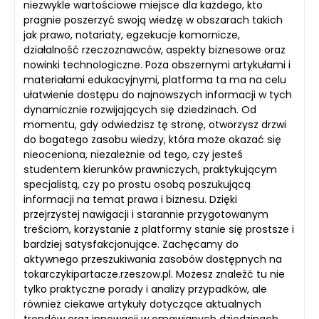
niezwykle wartościowe miejsce dla każdego, kto
pragnie poszerzyć swoją wiedzę w obszarach takich
jak prawo, notariaty, egzekucje komornicze,
działalność rzeczoznawców, aspekty biznesowe oraz
nowinki technologiczne. Poza obszernymi artykułami i
materiałami edukacyjnymi, platforma ta ma na celu
ułatwienie dostępu do najnowszych informacji w tych
dynamicznie rozwijających się dziedzinach. Od
momentu, gdy odwiedzisz tę stronę, otworzysz drzwi
do bogatego zasobu wiedzy, która może okazać się
nieoceniona, niezależnie od tego, czy jesteś
studentem kierunków prawniczych, praktykującym
specjalistą, czy po prostu osobą poszukującą
informacji na temat prawa i biznesu. Dzięki
przejrzystej nawigacji i starannie przygotowanym
treściom, korzystanie z platformy stanie się prostsze i
bardziej satysfakcjonujące. Zachęcamy do
aktywnego przeszukiwania zasobów dostępnych na
tokarczykipartacze.rzeszow.pl. Możesz znaleźć tu nie
tylko praktyczne porady i analizy przypadków, ale
również ciekawe artykuły dotyczące aktualnych
trendów oraz innowacji w omawianych dziedzinach.