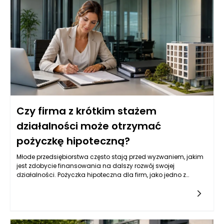
Czy firma z krótkim stażem
działalności może otrzymać
pożyczkę hipoteczną?
Młode przedsiębiorstwa często stają przed wyzwaniem, jakim
jest zdobycie finansowania na dalszy rozwój swojej
działalności. Pożyczka hipoteczna dla firm, jako jedno z
popularnych źródeł kapitału, może być dla nich atrakcyjną
opcją. Jednak wiele instytucji finansowych przyznaje tego
typu pożyczki na podstawie różnych kryteriów, które mogą być
trudne do spełnienia dla firm z krótkim stażem. Przedsiębiorcy
powinni zatem zrozumieć, jakie czynniki wpływają na decyzję