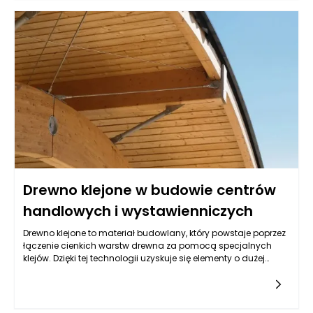
wykorzystywania w kontekście uzyskiwania pożyczek.
Kluczowym czynnikiem jest ich wartość rynkowa,
przyszłościowe możliwości zysku oraz rodzaj biznesu, który
przedsiębiorca prowadzi.
Drewno klejone w budowie centrów
handlowych i wystawienniczych
Drewno klejone to materiał budowlany, który powstaje poprzez
łączenie cienkich warstw drewna za pomocą specjalnych
klejów. Dzięki tej technologii uzyskuje się elementy o dużej
wytrzymałości oraz stabilności wymiarowej, co czyni je
idealnym surowcem w budownictwie, szczególnie w
przypadku obiektów takich jak centra handlowe czy
wystawiennicze. W porównaniu do tradycyjnego drewna,