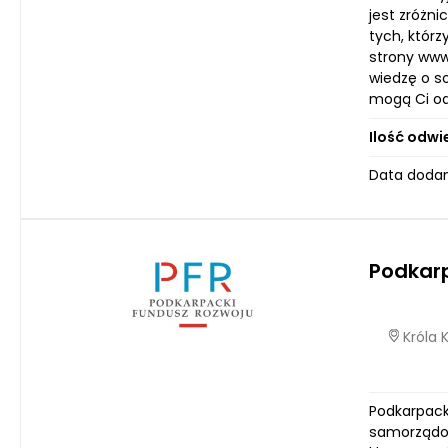
jest zróżn
tych, któr
strony www
wiedzę o s
mogą Ci od
Ilość odwi
Data dodani
Podkar
Króla 
Podkarpacki
samorządowa