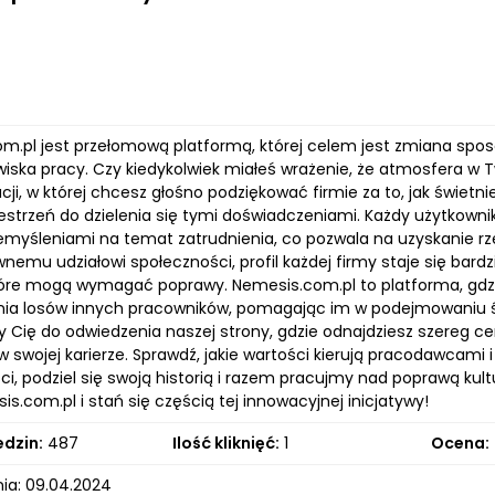
m.pl jest przełomową platformą, której celem jest zmiana spo
wiska pracy. Czy kiedykolwiek miałeś wrażenie, że atmosfera w 
acji, w której chcesz głośno podziękować firmie za to, jak świet
estrzeń do dzielenia się tymi doświadczeniami. Każdy użytkowni
emyśleniami na temat zatrudnienia, co pozwala na uzyskanie rze
wnemu udziałowi społeczności, profil każdej firmy staje się bard
tóre mogą wymagać poprawy. Nemesis.com.pl to platforma, gdzi
nia losów innych pracowników, pomagając im w podejmowaniu ś
Cię do odwiedzenia naszej strony, gdzie odnajdziesz szereg ce
 swojej karierze. Sprawdź, jakie wartości kierują pracodawcami i
i, podziel się swoją historią i razem pracujmy nad poprawą kult
.com.pl i stań się częścią tej innowacyjnej inicjatywy!
edzin:
487
Ilość kliknięć:
1
Ocena:
ia: 09.04.2024