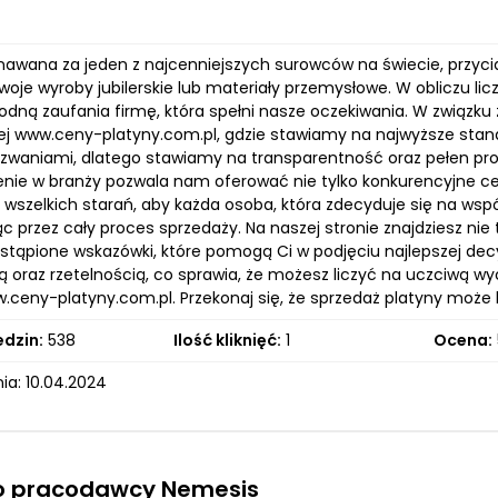
nawana za jeden z najcenniejszych surowców na świecie, przycią
oje wyroby jubilerskie lub materiały przemysłowe. W obliczu lic
 godną zaufania firmę, która spełni nasze oczekiwania. W związ
ej www.ceny-platyny.com.pl, gdzie stawiamy na najwyższe standar
zwaniami, dlatego stawiamy na transparentność oraz pełen prof
nie w branży pozwala nam oferować nie tylko konkurencyjne c
wszelkich starań, aby każda osoba, która zdecyduje się na wspó
 przez cały proces sprzedaży. Na naszej stronie znajdziesz nie 
stąpione wskazówki, które pomogą Ci w podjęciu najlepszej decyz
ą oraz rzetelnością, co sprawia, że możesz liczyć na uczciwą wy
ceny-platyny.com.pl. Przekonaj się, że sprzedaż platyny może by
edzin:
538
Ilość kliknięć:
1
Ocena:
ia: 10.04.2024
 o pracodawcy Nemesis