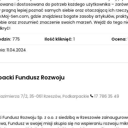
icowana i dostosowana do potrzeb każdego użytkownika – zarówno 
zy pragną lepiej poznać samych siebie oraz otaczającą ich rze
.Moj-Sen.com, gdzie znajdziesz bogate zasoby artykułów, prakty
obie oraz zrozumieć znaczenie swoich marzeń. Wejdź do tego nie
kryć!
edzin:
775
Ilość kliknięć:
1
Ocena:
a: 11.04.2024
packi Fundusz Rozwoju
Kazimierza 7/2, 35-061 Rzeszów, Podkarpackie
17 786 35 49
 Fundusz Rozwoju Sp. z o.o. z siedzibą w Rzeszowie zainaugurowa
, Fundusz w swojej misji skupia się na wspieraniu rozwoju mikr