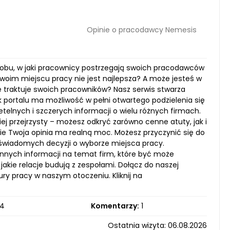
Opinie o pracodawcy Nemesis
sobu, w jaki pracownicy postrzegają swoich pracodawców
Twoim miejscu pracy nie jest najlepsza? A może jesteś w
nie traktuje swoich pracowników? Nasz serwis stwarza
k portalu ma możliwość w pełni otwartego podzielenia się
telnych i szczerych informacji o wielu różnych firmach.
ziej przejrzysty – możesz odkryć zarówno cenne atuty, jak i
e Twoja opinia ma realną moc. Możesz przyczynić się do
wiadomych decyzji o wyborze miejsca pracy.
nnych informacji na temat firm, które być może
 jakie relacje budują z zespołami. Dołącz do naszej
ury pracy w naszym otoczeniu. Kliknij na
4
Komentarzy:
1
Ostatnia wizyta: 06.08.2026