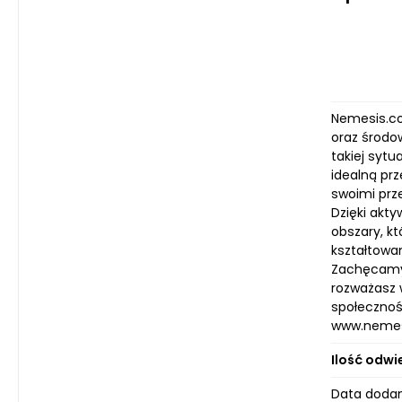
Nemesis.co
oraz środo
takiej sytu
idealną prz
swoimi prz
Dzięki akty
obszary, k
kształtowa
Zachęcamy 
rozważasz w
społecznośc
www.nemesis
Ilość odwi
Data dodan