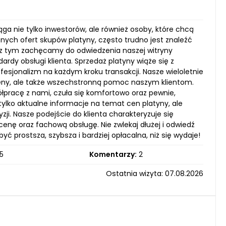
ga nie tylko inwestorów, ale również osoby, które chcą
znych ofert skupów platyny, często trudno jest znaleźć
ku z tym zachęcamy do odwiedzenia naszej witryny
dy obsługi klienta. Sprzedaż platyny wiąże się z
esjonalizm na każdym kroku transakcji. Nasze wieloletnie
eny, ale także wszechstronną pomoc naszym klientom.
łpracę z nami, czuła się komfortowo oraz pewnie,
tylko aktualne informacje na temat cen platyny, ale
ji. Nasze podejście do klienta charakteryzuje się
cenę oraz fachową obsługę. Nie zwlekaj dłużej i odwiedź
ć prostsza, szybsza i bardziej opłacalna, niż się wydaje!
5
Komentarzy:
2
Ostatnia wizyta: 07.08.2026