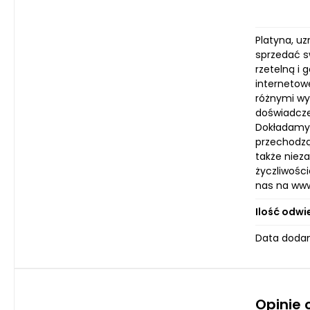
Platyna, uz
sprzedać sw
rzetelną i
internetow
różnymi wy
doświadcze
Dokładamy 
przechodząc
także nieza
życzliwości
nas na www.
Ilość odwi
Data dodan
Opinie