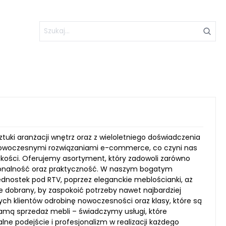
ztuki aranżacji wnętrz oraz z wieloletniego doświadczenia
 nowoczesnymi rozwiązaniami e-commerce, co czyni nas
akości. Oferujemy asortyment, który zadowoli zarówno
kcjonalność oraz praktyczność. W naszym bogatym
dnostek pod RTV, poprzez eleganckie meblościanki, aż
nie dobrany, by zaspokoić potrzeby nawet najbardziej
 klientów odrobinę nowoczesności oraz klasy, które są
amą sprzedaż mebli – świadczymy usługi, które
lne podejście i profesjonalizm w realizacji każdego