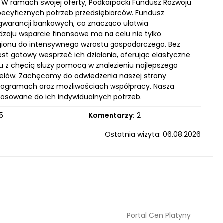
 W ramach swojej oferty, Podkarpacki Fundusz Rozwoju
ecyficznych potrzeb przedsiębiorców. Fundusz
e gwarancji bankowych, co znacząco ułatwia
dzaju wsparcie finansowe ma na celu nie tylko
egionu do intensywnego wzrostu gospodarczego. Bez
est gotowy wesprzeć ich działania, oferując elastyczne
u z chęcią służy pomocą w znalezieniu najlepszego
celów. Zachęcamy do odwiedzenia naszej strony
 programach oraz możliwościach współpracy. Nasza
tosowane do ich indywidualnych potrzeb.
5
Komentarzy:
2
Ostatnia wizyta: 06.08.2026
Portal Cen Platyny