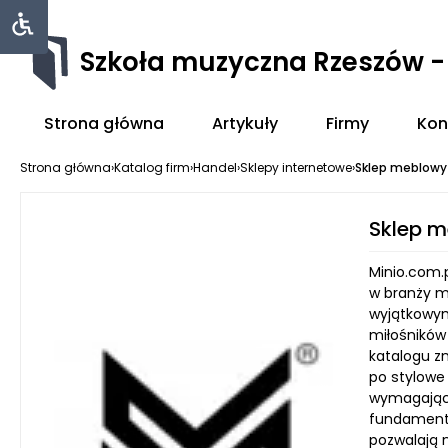
Szkoła muzyczna Rzeszów 
Strona główna
Artykuły
Firmy
Kon
Strona główna
›
Katalog firm
›
Handel
›
Sklepy internetowe
›
Sklep meblowy
Sklep m
Minio.com.p
w branży m
wyjątkowym
miłośników
katalogu z
po stylowe 
wymagający
fundamente
pozwalają n