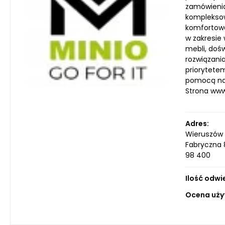
zamówienia
kompleksow
komfortowe
w zakresie
mebli, dośw
rozwiązani
priorytete
pomocą nas
Strona ww
Adres:
Wieruszów
Fabryczna
98 400
Ilość odwi
Ocena uży