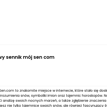
y sennik mój sen com
-Sen.com to znakomite miejsce w internecie, które stało się d
zrozumienia snów, symboliki imion oraz tajemnic horoskopów. N
Ci analizę swoich nocnych marzeń, a także zgłębienie znaczenia
jesz nie tylko tajemnice swoich snów, ale również fascynujący 