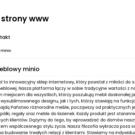
- strony www
takt
 minio
eblowy minio
l to innowacyjny sklep internetowy, który powstał z miłości do s
eblowej. Nasza platforma łączy w sobie tradycyjne wartości z
 miejscem dla wszystkich, którzy poszukują mebli doskonałej j
 wysublimowanego designu, jak i tych, którzy stawiają na fun
najdą Państwo różnorodne meble, począwszy od praktycznych je
półki, regały oraz meble do łazienek. Każdy produkt jest staran
ch klientów. Dążymy do tego, by wprowadzać do domów naszych
m współczesnego stylu życia. Nasza filozofia wykracza poza s
a budowanie trwałych relacji z klientami. Stawiamy na indywidua