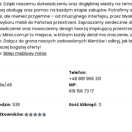
. Dzięki naszemu doświadczeniu oraz dogłębnej wiedzy na tem
ą obsługę oraz pomoc na każdym etapie zakupów. Potrafimy spr
, ale również przyjemne – od intuicyjnego interfejsu, przez bł
 wyboru mebli do Państwa przestrzeni. Zapraszamy serdecznie do
iadczenie oraz nowoczesny design tworzą inspirującą przestrzeń
a. Minio.com.pl to miejsce, w którym każdy detal ma znaczenie
m. Dołącz do grona naszych zadowolonych klientów i odkryj, ja
zej bogatej oferty!
w:
Sklep meblowy minio
Telefon:
+48 881 966 331
 8e/46
NIP:
619 156 73 17
edzin:
536
Ilość kliknięć:
0
tkowników: