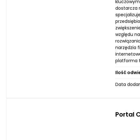
kluczowymi
dostarcza 
specjalizu
przedsiębi
zwiększeni
względu na 
rozwiązani
narzędzia 
internetow
platforma 
Ilość odwi
Data dodan
Portal 