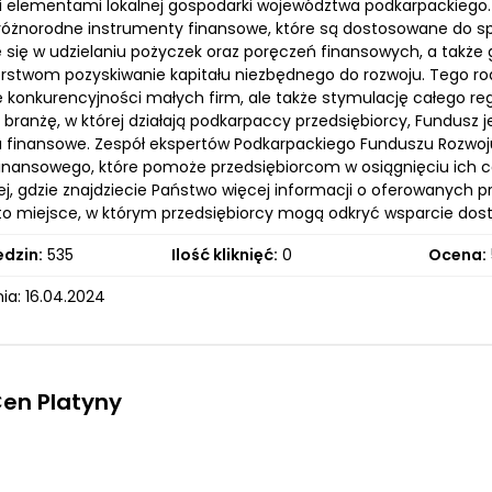
 elementami lokalnej gospodarki województwa podkarpackiego.
różnorodne instrumenty finansowe, które są dostosowane do sp
je się w udzielaniu pożyczek oraz poręczeń finansowych, a takż
orstwom pozyskiwanie kapitału niezbędnego do rozwoju. Tego ro
e konkurencyjności małych firm, ale także stymulację całego r
branżę, w której działają podkarpaccy przedsiębiorcy, Fundusz j
a finansowe. Zespół ekspertów Podkarpackiego Funduszu Rozwoj
finansowego, które pomoże przedsiębiorcom w osiągnięciu ich 
ej, gdzie znajdziecie Państwo więcej informacji o oferowanych
to miejsce, w którym przedsiębiorcy mogą odkryć wsparcie dos
edzin:
535
Ilość kliknięć:
0
Ocena:
ia: 16.04.2024
Cen Platyny