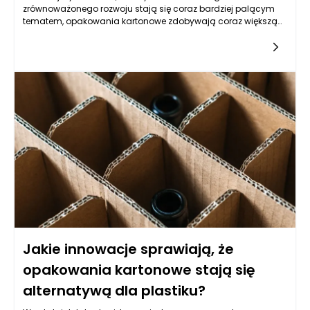
zrównoważonego rozwoju stają się coraz bardziej palącym
tematem, opakowania kartonowe zdobywają coraz większą
popularność jako alternatywa dla tradycyjnych opakowań
plastikowych. Jednak, gdy porównujemy dwa te materiały,
rodzi się pytanie, czy opakowania kartonowe są w stanie
zapewnić porównywalny poziom ochrony produktów, co
opakowania plastikowe. Kluczową kwestią jest zrozumienie, w
jaki sposób oba materiały różnią się pod względem
właściwości fizycznych, ich wpływu na środowisko oraz
sposobu, w jaki zabezpieczają zawartość.
Jakie innowacje sprawiają, że
opakowania kartonowe stają się
alternatywą dla plastiku?