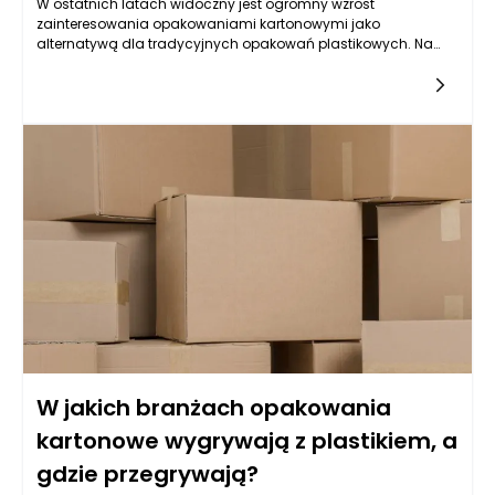
W ostatnich latach widoczny jest ogromny wzrost
zainteresowania opakowaniami kartonowymi jako
alternatywą dla tradycyjnych opakowań plastikowych. Na
całym świecie rośnie świadomość ekologiczna, a firmy oraz
konsumenci dążą do zmniejszenia negatywnego wpływu na
środowisko. Opakowania kartonowe, dzięki swoim unikalnym
właściwościom, a także innowacjom w dziedzinie materiałów
i technologii, stają się coraz bardziej popularnym wyborem.
Kluczowym aspektem jest fakt, że są one biodegradowalne, co
znacząco zmniejsza problem zaśmiecania środowiska.
Wprowadzenie nowych technik produkcji oraz recyklingu
sprawia, że opakowania kartonowe mogą również przyczynić
się do znacznego ograniczenia zużycia surowców
nieodnawialnych, które są wykorzystywane w produkcji
plastiku.
W jakich branżach opakowania
kartonowe wygrywają z plastikiem, a
gdzie przegrywają?