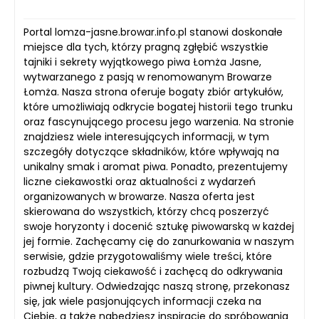
Portal lomza-jasne.browar.info.pl stanowi doskonałe
miejsce dla tych, którzy pragną zgłębić wszystkie
tajniki i sekrety wyjątkowego piwa Łomża Jasne,
wytwarzanego z pasją w renomowanym Browarze
Łomża. Nasza strona oferuje bogaty zbiór artykułów,
które umożliwiają odkrycie bogatej historii tego trunku
oraz fascynującego procesu jego warzenia. Na stronie
znajdziesz wiele interesujących informacji, w tym
szczegóły dotyczące składników, które wpływają na
unikalny smak i aromat piwa. Ponadto, prezentujemy
liczne ciekawostki oraz aktualności z wydarzeń
organizowanych w browarze. Nasza oferta jest
skierowana do wszystkich, którzy chcą poszerzyć
swoje horyzonty i docenić sztukę piwowarską w każdej
jej formie. Zachęcamy cię do zanurkowania w naszym
serwisie, gdzie przygotowaliśmy wiele treści, które
rozbudzą Twoją ciekawość i zachęcą do odkrywania
piwnej kultury. Odwiedzając naszą stronę, przekonasz
się, jak wiele pasjonujących informacji czeka na
Ciebie, a także nabędziesz inspirację do spróbowania