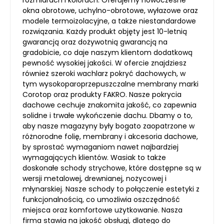
rozmiarach i kolorach. Oferujemy nowoczesne
okna obrotowe, uchylno-obrotowe, wyłazowe oraz
modele termoizolacyjne, a także niestandardowe
rozwiązania. Każdy produkt objęty jest 10-letnią
gwarancją oraz dożywotnią gwarancją na
gradobicie, co daje naszym klientom dodatkową
pewność wysokiej jakości. W ofercie znajdziesz
również szeroki wachlarz pokryć dachowych, w
tym wysokoparoprzepuszczalne membrany marki
Corotop oraz produkty FAKRO. Nasze pokrycia
dachowe cechuje znakomita jakość, co zapewnia
solidne i trwałe wykończenie dachu. Dbamy o to,
aby nasze magazyny były bogato zaopatrzone w
różnorodne folię, membrany i akcesoria dachowe,
by sprostać wymaganiom nawet najbardziej
wymagających klientów. Wasiak to także
doskonałe schody strychowe, które dostępne są w
wersji metalowej, drewnianej, nożycowej i
młynarskiej. Nasze schody to połączenie estetyki z
funkcjonalnością, co umożliwia oszczędność
miejsca oraz komfortowe użytkowanie. Nasza
firma stawia na jakość obsługi, dlatego do