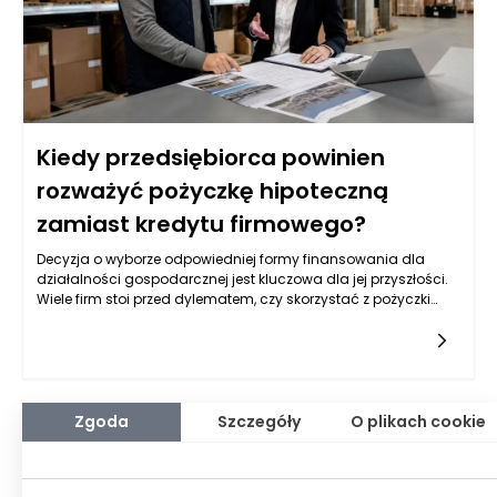
Kiedy przedsiębiorca powinien
rozważyć pożyczkę hipoteczną
zamiast kredytu firmowego?
Decyzja o wyborze odpowiedniej formy finansowania dla
działalności gospodarcznej jest kluczowa dla jej przyszłości.
Wiele firm stoi przed dylematem, czy skorzystać z pożyczki
hipotecznej dla firm, czy z kredytu firmowego. Wybór ten może
mieć długofalowe konsekwencje. Pożyczka hipoteczna
umożliwia zabezpieczenie środków na dłuższy okres, co z kolei
oznacza niższe raty. Dla przedsiębiorców, którzy potrzebują
kapitału na większe inwestycje, takie jak zakup nieruchomości
czy sfinansowanie rozbudowy zakładu, pożyczka hipoteczna
Zgoda
Szczegóły
O plikach cookie
może okazać się bardziej korzystna niż krótkoterminowe
kredyty, które wiążą się z wyższymi kosztami.