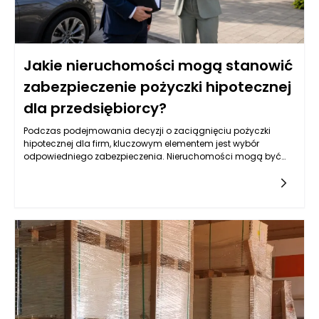
Jakie nieruchomości mogą stanowić
zabezpieczenie pożyczki hipotecznej
dla przedsiębiorcy?
Podczas podejmowania decyzji o zaciągnięciu pożyczki
hipotecznej dla firm, kluczowym elementem jest wybór
odpowiedniego zabezpieczenia. Nieruchomości mogą być
jednym z najbardziej optymalnych rozwiązań, lecz nie każda
jest skierowana do tego celu. Warto przyjrzeć się różnym
typom nieruchomości, które mogą służyć jako zabezpieczenie,
oraz ich specyfice, a także rynkowym aspektom ich
wykorzystywania w kontekście uzyskiwania pożyczek.
Kluczowym czynnikiem jest ich wartość rynkowa,
przyszłościowe możliwości zysku oraz rodzaj biznesu, który
przedsiębiorca prowadzi.