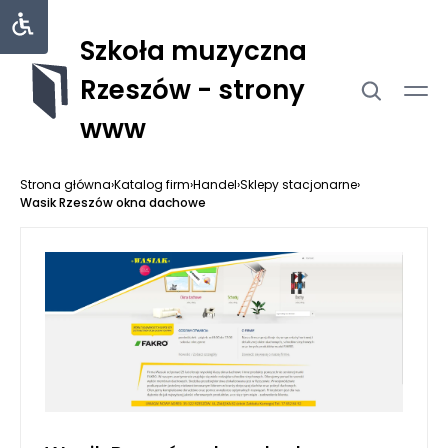
Szkoła muzyczna
Rzeszów - strony
www
Strona główna
›
Katalog firm
›
Handel
›
Sklepy stacjonarne
›
Wasik Rzeszów okna dachowe