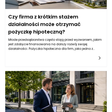
Czy firma z krótkim stażem
działalności może otrzymać
pożyczkę hipoteczną?
Młode przedsiębiorstwa często stają przed wyzwaniem, jakim
jest zdobycie finansowania na dalszy rozwój swojej
działalności. Pożyczka hipoteczna dla firm, jako jedno z
popularnych źródeł kapitału, może być dla nich atrakcyjną
opcją. Jednak wiele instytucji finansowych przyznaje tego
typu pożyczki na podstawie różnych kryteriów, które mogą być
trudne do spełnienia dla firm z krótkim stażem. Przedsiębiorcy
powinni zatem zrozumieć, jakie czynniki wpływają na decyzję
banków i instytucji pożyczkowych w kontekście udzielania
pożyczek hipotecznych.