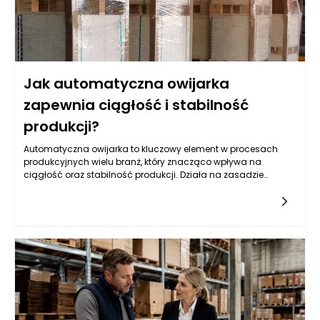
Jak automatyczna owijarka
zapewnia ciągłość i stabilność
produkcji?
Automatyczna owijarka to kluczowy element w procesach
produkcyjnych wielu branż, który znacząco wpływa na
ciągłość oraz stabilność produkcji. Działa na zasadzie
owinięcia palet produktów folią stretch, co zapewnia nie tylko
ich ochronę, ale także ułatwia transport i
magazynowanie. Dzięki właściwemu zastosowaniu owijarek
automatycznych, przedsiębiorstwa mogą zapewnić
nieprzerwaną linię produkcyjną, eliminując przestoje związane
z ręcznym pakowaniem towarów. W przypadku modernizacji
linii produkcyjnej, automatyczne owijarki przyczyniają się do
optymalizacji procesów, co pozwala na zwiększenie
wydajności przy zachowaniu wysokiej jakości pakowania.