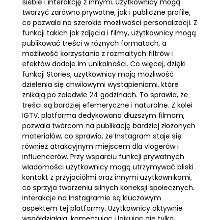
siebie i interakcję z innymi. Użytkownicy mogą
tworzyć zarówno prywatne, jak i publiczne profile,
co pozwala na szerokie możliwości personalizacji. Z
funkcji takich jak zdjęcia i filmy, użytkownicy mogą
publikować treści w różnych formatach, a
możliwość korzystania z rozmaitych filtrów i
efektów dodaje im unikalności. Co więcej, dzięki
funkcji Stories, użytkownicy mają możliwość
dzielenia się chwilowymi wystąpieniami, które
znikają po zaledwie 24 godzinach. To sprawia, że
treści są bardziej efemeryczne i naturalne. Z kolei
IGTV, platforma dedykowana dłuższym filmom,
pozwala twórcom na publikację bardziej złożonych
materiałów, co sprawia, że Instagram staje się
również atrakcyjnym miejscem dla vlogerów i
influencerów. Przy wsparciu funkcji prywatnych
wiadomości użytkownicy mogą utrzymywać bliski
kontakt z przyjaciółmi oraz innymi użytkownikami,
co sprzyja tworzeniu silnych koneksji społecznych.
Interakcje na Instagramie są kluczowym
aspektem tej platformy. Użytkownicy aktywnie
współdziałają, komentując i lajkując nie tylko