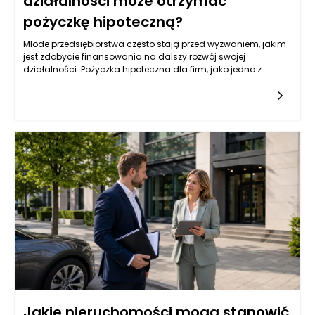
działalności może otrzymać
pożyczkę hipoteczną?
Młode przedsiębiorstwa często stają przed wyzwaniem, jakim
jest zdobycie finansowania na dalszy rozwój swojej
działalności. Pożyczka hipoteczna dla firm, jako jedno z
popularnych źródeł kapitału, może być dla nich atrakcyjną
opcją. Jednak wiele instytucji finansowych przyznaje tego
typu pożyczki na podstawie różnych kryteriów, które mogą być
trudne do spełnienia dla firm z krótkim stażem. Przedsiębiorcy
powinni zatem zrozumieć, jakie czynniki wpływają na decyzję
banków i instytucji pożyczkowych w kontekście udzielania
pożyczek hipotecznych.
Jakie nieruchomości mogą stanowić