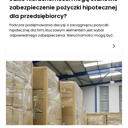
zabezpieczenie pożyczki hipotecznej
dla przedsiębiorcy?
Podczas podejmowania decyzji o zaciągnięciu pożyczki
hipotecznej dla firm, kluczowym elementem jest wybór
odpowiedniego zabezpieczenia. Nieruchomości mogą być
jednym z najbardziej optymalnych rozwiązań, lecz nie każda
jest skierowana do tego celu. Warto przyjrzeć się różnym
typom nieruchomości, które mogą służyć jako zabezpieczenie,
oraz ich specyfice, a także rynkowym aspektom ich
wykorzystywania w kontekście uzyskiwania pożyczek.
Kluczowym czynnikiem jest ich wartość rynkowa,
przyszłościowe możliwości zysku oraz rodzaj biznesu, który
przedsiębiorca prowadzi.