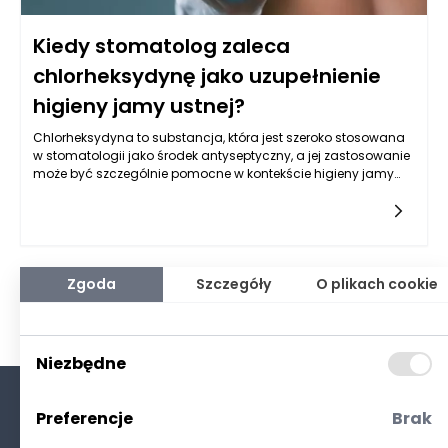
Kiedy stomatolog zaleca
chlorheksydynę jako uzupełnienie
higieny jamy ustnej?
Chlorheksydyna to substancja, która jest szeroko stosowana
w stomatologii jako środek antyseptyczny, a jej zastosowanie
może być szczególnie pomocne w kontekście higieny jamy
ustnej. Stomatolodzy często zalecają ją w przypadkach, gdy
standardowe metody utrzymania higieny jamy ustnej mogą
okazać się niewystarczające. Można wyróżnić kilka sytuacji, w
których stosowanie chlorheksydyny jest wskazane. Na
przykład, pacjenci z chorobami przyzębia, które charakteryzują
się stanem zapalnym i krwawieniem dziąseł, mogą
Zgoda
Szczegóły
O plikach cookie
skorzystać z działania chlorheksydyny, która zmniejsza liczbę
bakterii w jamie ustnej i wspomaga proces gojenia.
Niezbędne
Preferencje
Brak
O nas
Kontakt