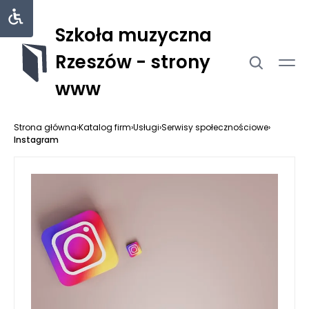
Szkoła muzyczna
Rzeszów - strony
www
Strona główna
›
Katalog firm
›
Usługi
›
Serwisy społecznościowe
›
Instagram