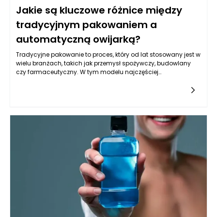
Jakie są kluczowe różnice między
tradycyjnym pakowaniem a
automatyczną owijarką?
Tradycyjne pakowanie to proces, który od lat stosowany jest w
wielu branżach, takich jak przemysł spożywczy, budowlany
czy farmaceutyczny. W tym modelu najczęściej
wykorzystywane są różnego rodzaju folie, kartony i inne
materiały, a cały proces odbywa się ręcznie lub przy użyciu
prostych maszyn. Siła robocza odgrywa kluczową rolę i to
pracownicy są odpowiedzialni za wszelkie etapy pakowania,
od zawijania i zamykania po etykietowanie. Automatyczna
owijarka, z drugiej strony, to nowoczesne urządzenie, które ma
na celu zautomatyzowanie procesu pakowania, co znacząco
poprawia efektywność i wydajność produkcji. Różnice między
tymi dwoma metodami są znaczące i obejmują zarówno
aspekt techniczny, jak i wzajemne korzyści dla firm.