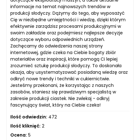
dotyczące eksploatacji maszyn, a także aktualne
informacje na temat najnowszych trendów w
produkcji słodyczy. Dążymy do tego, aby wyposażyć
Cię w niezbędne umiejętności i wiedzę, dzięki którym
efektywnie zarządzisz procesami produkcyjnymi w
swoim zakładzie oraz podejmiesz najlepsze decyzje
dotyczące wyboru odpowiednich urządzeń.
Zachęcamy do odwiedzenia naszej strony
internetowej, gdzie czeka na Ciebie bogaty zbiór
materiałów oraz inspiracji, które pomogą Ci lepiej
zrozumieć sztukę produkcji słodyczy. To doskonała
okazja, aby usystematyzować posiadaną wiedzę oraz
odkryć nowe trendy i techniki w cukiernictwie.
Jesteśmy przekonani, że korzystając z naszych
zasobów, staniesz się prawdziwym specjalistą w
zakresie produkcji ciastek. Nie zwlekaj - odkryj
fascynujący świat, który na Ciebie czeka!
Ilość odwiedzin:
472
Ilość kliknięć:
2
Ocena:
5