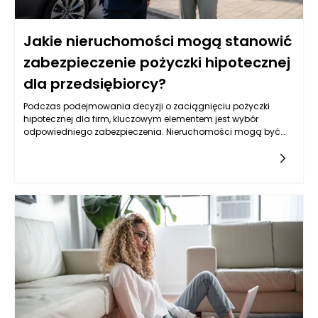
Jakie nieruchomości mogą stanowić
zabezpieczenie pożyczki hipotecznej
dla przedsiębiorcy?
Podczas podejmowania decyzji o zaciągnięciu pożyczki
hipotecznej dla firm, kluczowym elementem jest wybór
odpowiedniego zabezpieczenia. Nieruchomości mogą być
jednym z najbardziej optymalnych rozwiązań, lecz nie każda
jest skierowana do tego celu. Warto przyjrzeć się różnym
typom nieruchomości, które mogą służyć jako zabezpieczenie,
oraz ich specyfice, a także rynkowym aspektom ich
wykorzystywania w kontekście uzyskiwania pożyczek.
Kluczowym czynnikiem jest ich wartość rynkowa,
przyszłościowe możliwości zysku oraz rodzaj biznesu, który
przedsiębiorca prowadzi.