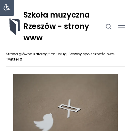
Szkoła muzyczna
Rzeszów - strony
www
Strona główna
›
Katalog firm
›
Usługi
›
Serwisy społecznościowe
›
Twitter X