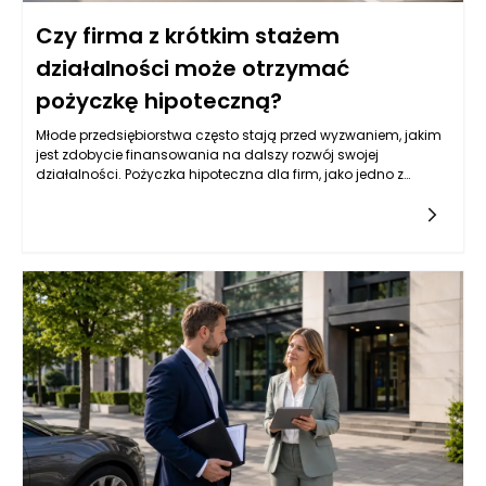
Czy firma z krótkim stażem
działalności może otrzymać
pożyczkę hipoteczną?
Młode przedsiębiorstwa często stają przed wyzwaniem, jakim
jest zdobycie finansowania na dalszy rozwój swojej
działalności. Pożyczka hipoteczna dla firm, jako jedno z
popularnych źródeł kapitału, może być dla nich atrakcyjną
opcją. Jednak wiele instytucji finansowych przyznaje tego
typu pożyczki na podstawie różnych kryteriów, które mogą być
trudne do spełnienia dla firm z krótkim stażem. Przedsiębiorcy
powinni zatem zrozumieć, jakie czynniki wpływają na decyzję
banków i instytucji pożyczkowych w kontekście udzielania
pożyczek hipotecznych.