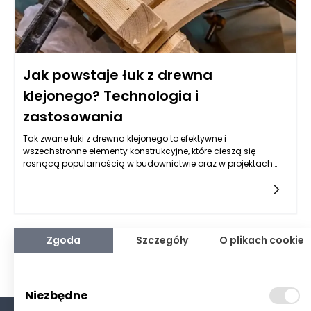
Jak powstaje łuk z drewna
klejonego? Technologia i
zastosowania
Tak zwane łuki z drewna klejonego to efektywne i
wszechstronne elementy konstrukcyjne, które cieszą się
rosnącą popularnością w budownictwie oraz w projektach
architektonicznych. Proces ich tworzenia na początku opiera
się na wyborze odpowiednich gatunków drewna, które
charakteryzują się wysoką wytrzymałością i elastycznością.
W Polsce jednym z wiodących producentów drewna
klejonego jest firma Richd Anders Polska, która dostarcza
materiałów o wysokiej jakości, co ma kluczowe znaczenie dla
Zgoda
Szczegóły
O plikach cookie
trwałości oraz estetyki finalnych produktów. Wybór
odpowiedniego drewna jest fundamentalny, ponieważ łuki
muszą znosić duże obciążenia oraz zmiany warunków
atmosferycznych. Drewno klejone, w porównaniu do
Niezbędne
tradycyjnego, wyróżnia się większą jednorodnością, co