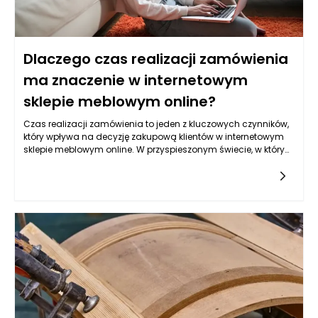
Dlaczego czas realizacji zamówienia
ma znaczenie w internetowym
sklepie meblowym online?
Czas realizacji zamówienia to jeden z kluczowych czynników,
który wpływa na decyzję zakupową klientów w internetowym
sklepie meblowym online. W przyspieszonym świecie, w którym
żyjemy, konsumenci oczekują szybkich i efektywnych
zakupów. Dlatego, zwłaszcza w przypadku mebli, które często
wymagają dłuższej produkcji lub transportu, czas
oczekiwania na zamówienie może zadecydować o tym, czy
klient zdecyduje się na zakupy właśnie w danym sklepie.
Klienci, którzy nas kupują, zazwyczaj planują zakupy z
wyprzedzeniem, więc czas realizacji zamówienia staje się dla
nich istotnym elementem w całym procesie zakupowym.