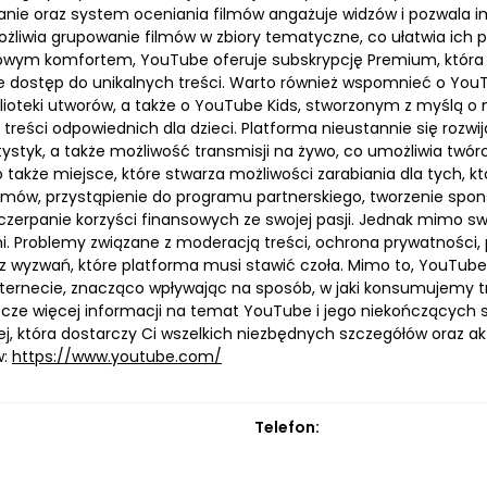
ie oraz system oceniania filmów angażuje widzów i pozwala im 
ożliwia grupowanie filmów w zbiory tematyczne, co ułatwia ich p
owym komfortem, YouTube oferuje subskrypcję Premium, która el
je dostęp do unikalnych treści. Warto również wspomnieć o You
blioteki utworów, a także o YouTube Kids, stworzonym z myślą 
treści odpowiednich dla dzieci. Platforma nieustannie się rozwi
atystyk, a także możliwość transmisji na żywo, co umożliwia twó
także miejsce, które stwarza możliwości zarabiania dla tych, kt
filmów, przystąpienie do programu partnerskiego, tworzenie sp
czerpanie korzyści finansowych ze swojej pasji. Jednak mimo s
. Problemy związane z moderacją treści, ochrona prywatności, p
 z wyzwań, które platforma musi stawić czoła. Mimo to, YouTub
nternecie, znacząco wpływając na sposób, w jaki konsumujemy tre
szcze więcej informacji na temat YouTube i jego niekończących
j, która dostarczy Ci wszelkich niezbędnych szczegółów oraz ak
w:
https://www.youtube.com/
Telefon: