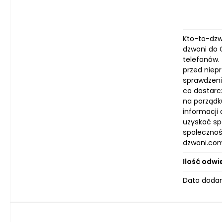
Kto-to-dzw
dzwoni do 
telefonów.
przed niep
sprawdzeni
co dostarc
na porządk
informacji
uzyskać spo
społecznośc
dzwoni.com.
Ilość odwi
Data dodan