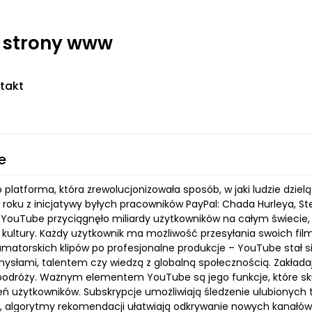
- strony www
takt
e
platforma, która zrewolucjonizowała sposób, w jaki ludzie dzielą
 roku z inicjatywy byłych pracowników PayPal: Chada Hurleya,
 YouTube przyciągnęło miliardy użytkowników na całym świecie, s
i kultury. Każdy użytkownik ma możliwość przesyłania swoich fi
amatorskich klipów po profesjonalne produkcje – YouTube stał si
ysłami, talentem czy wiedzą z globalną społecznością. Zakładaj
 podróży. Ważnym elementem YouTube są jego funkcje, które skut
ń użytkowników. Subskrypcje umożliwiają śledzenie ulubionych
 algorytmy rekomendacji ułatwiają odkrywanie nowych kanałów