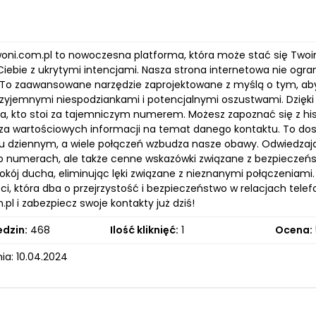
oni.com.pl to nowoczesna platforma, która może stać się Two
Ciebie z ukrytymi intencjami. Nasza strona internetowa nie ogr
 To zaawansowane narzędzie zaprojektowane z myślą o tym, aby 
rzyjemnymi niespodziankami i potencjalnymi oszustwami. Dzię
a, kto stoi za tajemniczym numerem. Możesz zapoznać się z hi
za wartościowych informacji na temat danego kontaktu. To dos
u dziennym, a wiele połączeń wzbudza nasze obawy. Odwiedzając
 o numerach, ale także cenne wskazówki związane z bezpiecze
kój ducha, eliminując lęki związane z nieznanymi połączeniami. 
i, która dba o przejrzystość i bezpieczeństwo w relacjach telef
pl i zabezpiecz swoje kontakty już dziś!
edzin:
468
Ilość kliknięć:
1
Ocena:
ia: 10.04.2024