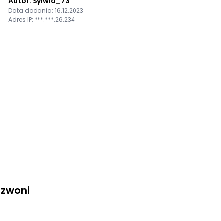
Autor: Sylwia_73
Data dodania: 16.12.2023
Adres IP: ***.***.26.234
dzwoni