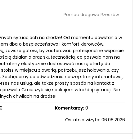
Pomoc drogowa Rzeszów
cznych sytuacjach na drodze! Od momentu powstania w
em dba o bezpieczeństwo i komfort kierowców.
ą, zawsze gotowi, by zaoferować profesjonalne wsparcie
ścią działania oraz skutecznością, co pozwala nam na
, potrafimy elastycznie dostosować naszą ofertę do
stoisz w miejscu z awarią, potrzebujesz holowania, czy
. Zachęcamy do odwiedzenia naszej strony internetowej,
zez nas usług, ale także prosty sposób na kontakt z
pozwala Ci cieszyć się spokojem w każdej sytuacji. Nie
udnych chwilach na drodze!
0
Komentarzy:
0
Ostatnia wizyta: 06.08.2026