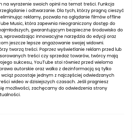
na wyrażenie swoich opinii na temat treści. Funkcja
rzeglądanie i odtwarzanie. Dla tych, którzy pragną cieszyć
iminując reklamy, pozwala na oglądanie filmów offline
Tube Music, która zapewnia nieograniczony dostęp do
o najmłodszych, gwarantującym bezpieczne środowisko do
ja, wprowadzając innowacyjne narzędzia do edycji oraz
rcom jeszcze lepsze angażowanie swojej widowni.
órzy tworzą treści. Poprzez wyświetlanie reklam przed lub
onsorowanych treści czy sprzedaż towarów, twórcy mają
wojego sukcesu, YouTube stoi również przed wieloma
rawa autorskie oraz walka z dezinformacją są tylko
e wciąż pozostaje jednym z najczęściej odwiedzanych
ści wideo w dzisiejszych czasach. Jeśli pragniesz
 się możliwości, zachęcamy do odwiedzenia strony
tualności.