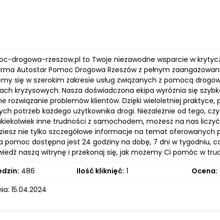
oc-drogowa-rzeszow.pl to Twoje niezawodne wsparcie w kryty
 firma Autostar Pomoc Drogowa Rzeszów z pełnym zaangażowani
jemy się w szerokim zakresie usług związanych z pomocą drogow
h kryzysowych. Nasza doświadczona ekipa wyróżnia się szybko
e rozwiązanie problemów klientów. Dzięki wieloletniej praktyce
ch potrzeb każdego użytkownika drogi. Niezależnie od tego, czy 
akiekolwiek inne trudności z samochodem, możesz na nas liczyć
dziesz nie tylko szczegółowe informacje na temat oferowanych pr
a pomoc dostępna jest 24 godziny na dobę, 7 dni w tygodniu, co 
dwiedź naszą witrynę i przekonaj się, jak możemy Ci pomóc w tr
edzin:
486
Ilość kliknięć:
1
Ocena:
ia: 15.04.2024