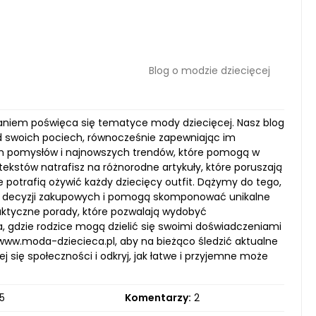
Blog o modzie dziecięcej
ddaniem poświęca się tematyce mody dziecięcej. Nasz blog
d swoich pociech, równocześnie zapewniając im
h pomysłów i najnowszych trendów, które pomogą w
ekstów natrafisz na różnorodne artykuły, które poruszają
potrafią ożywić każdy dziecięcy outfit. Dążymy do tego,
ie decyzji zakupowych i pomogą skomponować unikalne
aktyczne porady, które pozwalają wydobyć
ma, gdzie rodzice mogą dzielić się swoimi doświadczeniami
www.moda-dziecieca.pl, aby na bieżąco śledzić aktualne
j się społeczności i odkryj, jak łatwe i przyjemne może
5
Komentarzy:
2