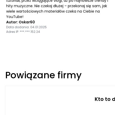
tutoriali, przez wciągające vlogi, aż po najnowsze trendy i
hity muzyczne. Nie czekaj dłużej – przekonaj się sam, jak
wiele wartościowych materiałów czeka na Ciebie na
YouTube!
Autor: Oskar60
Data dodania: 04.01.2025
Adres IP: ***.***.152.24
Powiązane firmy
Kto to 