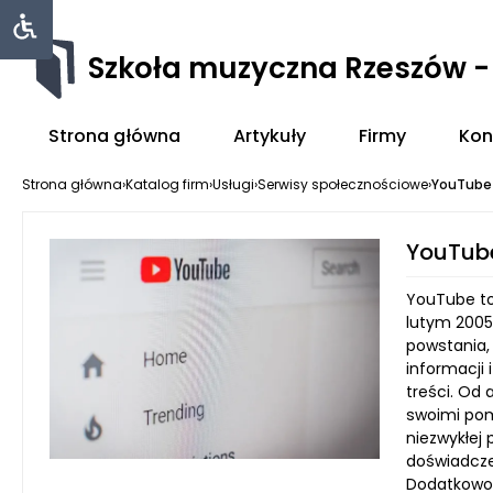
Szkoła muzyczna Rzeszów 
Strona główna
Artykuły
Firmy
Kon
Strona główna
›
Katalog firm
›
Usługi
›
Serwisy społecznościowe
›
YouTube
YouTub
YouTube to 
lutym 2005
powstania,
informacji 
treści. Od 
swoimi pom
niezwykłej
doświadcze
Dodatkowo,