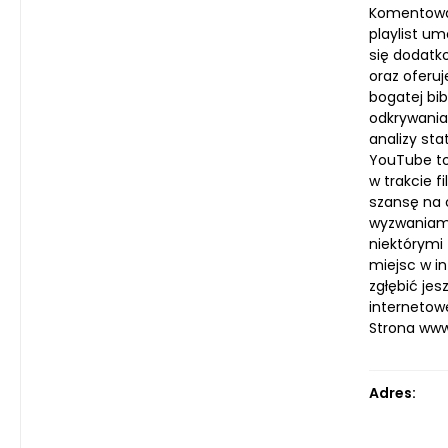
Komentowan
playlist um
się dodatk
oraz oferu
bogatej bi
odkrywania 
analizy st
YouTube to 
w trakcie 
szansę na 
wyzwaniami
niektórymi
miejsc w i
zgłębić je
internetowe
Strona ww
Adres: