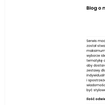
Blog o 
Serwis mod
został stw
maksimum k
wyborze id
tematykę o
aby dostar
zestawy dl
indywidualn
i spostrze
wiadomości 
być stylow
Ilość odwi