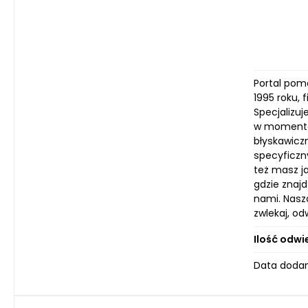
Portal pom
1995 roku,
Specjalizu
w momentac
błyskawiczn
specyficzny
też masz j
gdzie znaj
nami. Nasz
zwlekaj, o
Ilość odwi
Data dodan