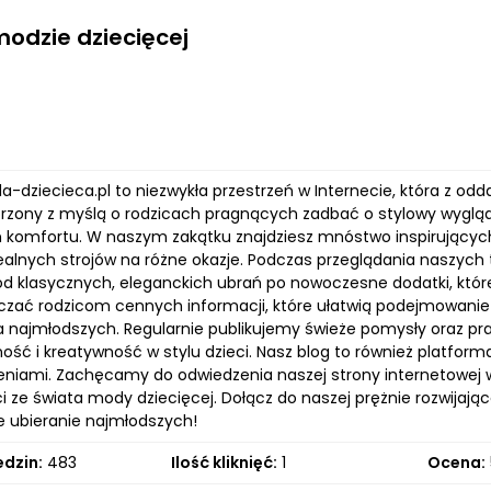
modzie dziecięcej
a-dziecieca.pl to niezwykła przestrzeń w Internecie, która z o
orzony z myślą o rodzicach pragnących zadbać o stylowy wyglą
omfortu. W naszym zakątku znajdziesz mnóstwo inspirującyc
ealnych strojów na różne okazje. Podczas przeglądania naszych t
d klasycznych, eleganckich ubrań po nowoczesne dodatki, które 
czać rodzicom cennych informacji, które ułatwią podejmowan
a najmłodszych. Regularnie publikujemy świeże pomysły oraz pr
ość i kreatywność w stylu dzieci. Nasz blog to również platfor
żeniami. Zachęcamy do odwiedzenia naszej strony internetowej 
ze świata mody dziecięcej. Dołącz do naszej prężnie rozwijające
e ubieranie najmłodszych!
edzin:
483
Ilość kliknięć:
1
Ocena: