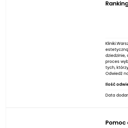
Ranking
Kliniki.Wa
estetyczną 
dziedzinie,
proces wybo
tych, któr
Odwiedź na
Ilość odwi
Data dodan
Pomoc 