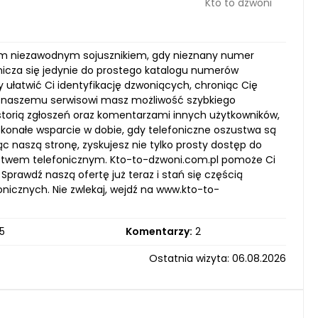
Kto to dzwoni
im niezawodnym sojusznikiem, gdy nieznany numer
anicza się jedynie do prostego katalogu numerów
ułatwić Ci identyfikację dzwoniących, chroniąc Cię
ki naszemu serwisowi masz możliwość szybkiego
storią zgłoszeń oraz komentarzami innych użytkowników,
konałe wsparcie w dobie, gdy telefoniczne oszustwa są
 naszą stronę, zyskujesz nie tylko prosty dostęp do
ństwem telefonicznym. Kto-to-dzwoni.com.pl pomoże Ci
Sprawdź naszą ofertę już teraz i stań się częścią
onicznych. Nie zwlekaj, wejdź na www.kto-to-
5
Komentarzy:
2
Ostatnia wizyta: 06.08.2026