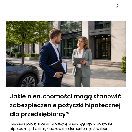
opcją. Jednak wiele instytucji finansowych przyznaje tego
typu pożyczki na podstawie różnych kryteriów, które mogą być
trudne do spełnienia dla firm z krótkim stażem. Przedsiębiorcy
powinni zatem zrozumieć, jakie czynniki wpływają na decyzję
banków i instytucji pożyczkowych w kontekście udzielania
pożyczek hipotecznych.
Jakie nieruchomości mogą stanowić
zabezpieczenie pożyczki hipotecznej
dla przedsiębiorcy?
Podczas podejmowania decyzji o zaciągnięciu pożyczki
hipotecznej dla firm, kluczowym elementem jest wybór