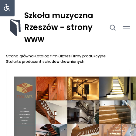
Szkoła muzyczna
Rzeszów - strony
www
Strona główna
›
Katalog firm
›
Biznes
›
Firmy produkcyjne
›
Stolarts producent schodów drewnianych