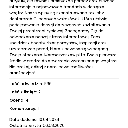
artykuły, ale również praktyczne porady oraz bieżące
informacje o najnowszych trendach w designie
wnętrz. Nasze wpisy są skonstruowane tak, aby
dostarczać Ci cennych wskazówek, które ułatwią
podejmowanie decyzji dotyczących kształtowania
Twojej przestrzeni życiowej. Zachęcamy Cię do
odwiedzenia naszej strony internetowej. Tam
znajdziesz bogaty zbiór pomysłów, inspiracji oraz
użytecznych porad, które z pewnością wzbogacą
Twoje otoczenie. Marma.rzeszow.pl to Twoje pierwsze
źródło w drodze do stworzenia wymarzonego wnętrza.
Nie czekaj, odkryj z nami nowe możliwości
aranżacyjne!
Ilość odwiedzin:
596
Ilość kliknięć:
2
Ocena:
4
Komentarzy:
1
Data dodania: 10.04.2024
Ostatnia wizyta: 06.08.2026