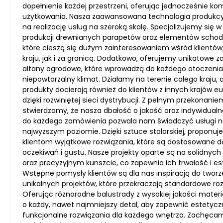
dopełnienie każdej przestrzeni, oferując jednocześnie ko
użytkowania. Nasza zaawansowana technologia produkcy
na realizację usług na szeroką skalę. Specjalizujemy się w
produkcji drewnianych parapetów oraz elementów scho
które cieszą się dużym zainteresowaniem wśród klientów
kraju, jak i za granicą. Dodatkowo, oferujemy unikatowe z
altany ogrodowe, które wprowadzą do każdego otoczenia
niepowtarzalny klimat. Działamy na terenie całego kraju, 
produkty docierają również do klientów z innych krajów e
dzięki rozwiniętej sieci dystrybucji. Z pełnym przekonanie
stwierdzamy, że nasza dbałość o jakość oraz indywidualn
do każdego zamówienia pozwala nam świadczyć usługi 
najwyższym poziomie. Dzięki sztuce stolarskiej, proponu
klientom wyjątkowe rozwiązania, które są dostosowane d
oczekiwań i gustu. Nasze projekty oparte są na solidnych
oraz precyzyjnym kunszcie, co zapewnia ich trwałość i es
Wstępne pomysły klientów są dla nas inspiracją do tworz
unikalnych projektów, które przekraczają standardowe roz
Oferując różnorodne balustrady z wysokiej jakości mater
o każdy, nawet najmniejszy detal, aby zapewnić estetycz
funkcjonalne rozwiązania dla każdego wnętrza. Zachęca