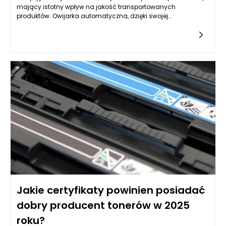
mający istotny wpływ na jakość transportowanych
produktów. Owijarka automatyczna, dzięki swojej
zaawansowanej technologii, zapewnia doskonałe zgrzewanie
i zabezpieczenie towarów, co przekłada się na zmniejszenie
ryzyka uszkodzeń podczas transportu. W procesie
logistycznym, w którym czas i komfort są niezwykle istotne,
automatyzacja tego procesu sprawia, że produkty są lepiej
chronione przed niekorzystnymi warunkami zewnętrznymi, a
także obniża się ryzyko ich przemieszczenia się w trakcie
transportu.
Jakie certyfikaty powinien posiadać
dobry producent tonerów w 2025
roku?