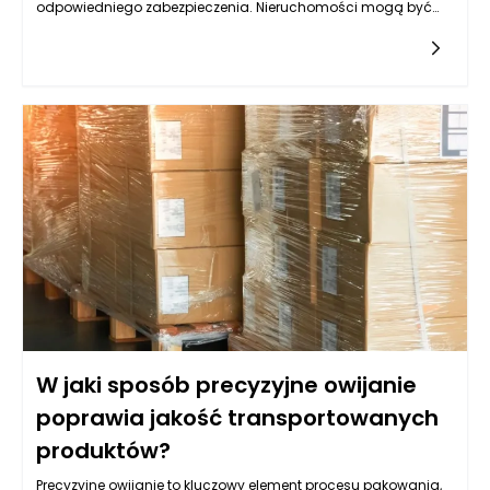
odpowiedniego zabezpieczenia. Nieruchomości mogą być
jednym z najbardziej optymalnych rozwiązań, lecz nie każda
jest skierowana do tego celu. Warto przyjrzeć się różnym
typom nieruchomości, które mogą służyć jako zabezpieczenie,
oraz ich specyfice, a także rynkowym aspektom ich
wykorzystywania w kontekście uzyskiwania pożyczek.
Kluczowym czynnikiem jest ich wartość rynkowa,
przyszłościowe możliwości zysku oraz rodzaj biznesu, który
przedsiębiorca prowadzi.
W jaki sposób precyzyjne owijanie
poprawia jakość transportowanych
produktów?
Precyzyjne owijanie to kluczowy element procesu pakowania,