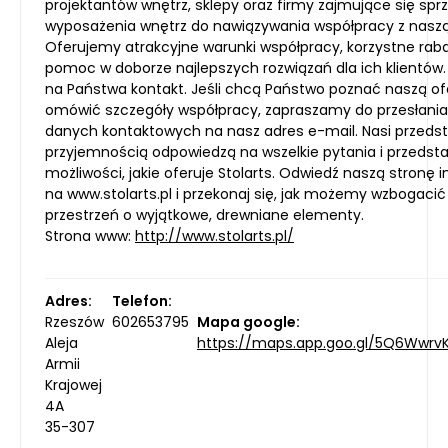
projektantów wnętrz, sklepy oraz firmy zajmujące się spr
wyposażenia wnętrz do nawiązywania współpracy z naszą
Oferujemy atrakcyjne warunki współpracy, korzystne raba
pomoc w doborze najlepszych rozwiązań dla ich klientó
na Państwa kontakt. Jeśli chcą Państwo poznać naszą of
omówić szczegóły współpracy, zapraszamy do przesłania
danych kontaktowych na nasz adres e-mail. Nasi przedst
przyjemnością odpowiedzą na wszelkie pytania i przedst
możliwości, jakie oferuje Stolarts. Odwiedź naszą stronę 
na www.stolarts.pl i przekonaj się, jak możemy wzbogacić
przestrzeń o wyjątkowe, drewniane elementy.
Strona www:
http://www.stolarts.pl/
Adres:
Telefon:
Rzeszów
602653795
Mapa google:
Aleja
https://maps.app.goo.gl/5Q6Wwr
Armii
Krajowej
4A
35-307