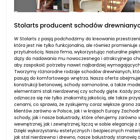
Stolarts producent schodów drewniany
W Stolarts z pasją podchodzimy do kreowania przestrzen
która jest nie tylko funkcjonalna, ale również promieniuje 
przytulnością. Nasza firma, wykorzystując naturalne pięk
dąży do nadawania mu nowoczesnego i atrakcyjnego cha
aby zaspokoić potrzeby nawet najbardziej wymagających 
Tworzymy różnorodne rodzaje schodów drewnianych, któr
pasują do komfortowego wnętrza. Nasza oferta obejmuj
konstrukcji betonowej, schody samonośne, a także mode
elementami stali nierdzewnej czy schody gięte. Każdy pr
odznacza się nie tylko znakomitą jakością, ale także prz
cenami, co sprawia, że zyskujemy coraz większe grono 
klientów zarówno w Polsce, jak i w krajach Europy Zachodn
schody, jak i nasze balustrady, które oferujemy zarówno w
wewnętrznej, jak i zewnętrznej, łączą w sobie elegancję z 
Dzięki wykorzystaniu estetycznych i bezpiecznych materi
jak stal nierdzewna i drewno, nasze balustrady stanowią