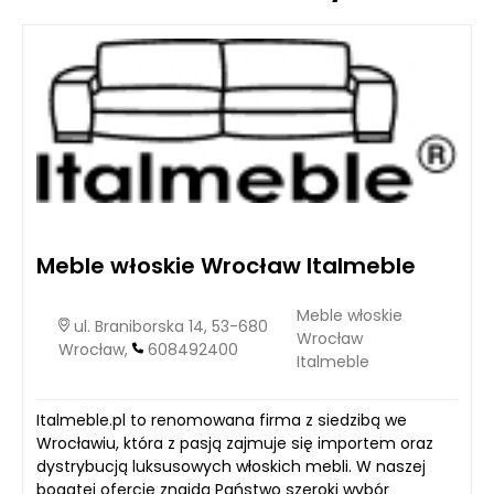
Meble włoskie Wrocław Italmeble
Meble włoskie
ul. Braniborska 14, 53-680
Wrocław
Wrocław,
608492400
Italmeble
Italmeble.pl to renomowana firma z siedzibą we
Wrocławiu, która z pasją zajmuje się importem oraz
dystrybucją luksusowych włoskich mebli. W naszej
bogatej ofercie znajdą Państwo szeroki wybór