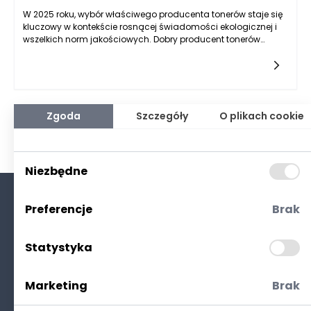
W 2025 roku, wybór właściwego producenta tonerów staje się
kluczowy w kontekście rosnącej świadomości ekologicznej i
wszelkich norm jakościowych. Dobry producent tonerów
powinien posiadać szereg certyfikatów, które potwierdzają
jego zaangażowanie w jakość, bezpieczeństwo i
zrównoważony rozwój. Wśród najważniejszych certyfikatów
znajduje się ISO 9001, który wskazuje na wprowadzenie
skutecznego systemu zarządzania jakością. Certyfikacja ta
zobowiązuje producenta tonerów do stałego doskonalenia
Zgoda
Szczegóły
O plikach cookie
jakości swoich produktów, co jest niezbędnym elementem w
branży eksploatacji urządzeń drukujących. Klienci mają
prawo oczekiwać, że materiały, które zakupują, spełniają
określone normy jakościowe, a posiadanie takiego certyfikatu
Niezbędne
z pewnością zwiększa zaufanie do producenta.
Preferencje
Brak
O nas
Kontakt
Statystyka
Polityka prywatności
(RODO. Cookies)
Marketing
Brak