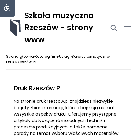
Szkoła muzyczna
Rzeszów - strony
www
Strona główna
›
Katalog firm
›
Usługi
›
Serwisy tematyczne
›
Druk Rzeszów Pl
Druk Rzeszów Pl
Na stronie druk.rzeszow.pl znajdziesz niezwykle
bogaty zbiór informacji, które obejmują niemal
wszystkie aspekty druku. Oferujemy przystępne
artykuły dotyczące różnorodnych technik i
procesów produkcyjnych, a także pomocne
porady na temat wyboru właściwych materiałów i