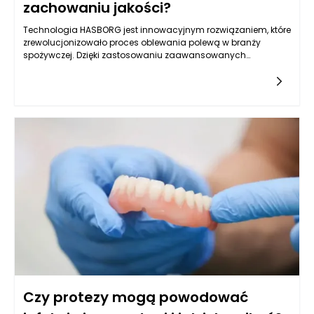
zachowaniu jakości?
Technologia HASBORG jest innowacyjnym rozwiązaniem, które
zrewolucjonizowało proces oblewania polewą w branży
spożywczej. Dzięki zastosowaniu zaawansowanych
systemów automatyzacji oraz precyzyjnych algorytmów
można znacznie skrócić czas oblewania polewą, a
jednocześnie utrzymać wysoką jakość gotowych
produktów. To rozwiązanie jest odpowiedzią na rosnące
wymagania konsumentów w zakresie smaku, estetyki i
bezpieczeństwa żywności.
Czy protezy mogą powodować