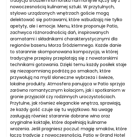
tradycja śródziemnomorska harmonijnie łączy się z
nowoczesnością kulinarnej sztuki. W przytulnych,
stylowo urządzonych wnętrzach goście mogą
delektować się potrawami, które wzbudzają nie tylko
apetyty, ale i emocje. Menu, które proponuje Patio,
zachwyca różnorodnością dań, inspirowanych
aromatami i składnikami charakterystycznymi dla
regionów basenu Morza Śródziemnego. Każde danie
to starannie skomponowana kompozycja, w której
tradycyjne przepisy przeplatają się z nowatorskimi
technikami gotowania. Dzięki temu każdy posiłek staje
się niezapomnianą podróżą po smakach, które
przywołują na myśl słoneczne wybrzeża i świeże,
lokalne produkty. Atmosfera panująca w Patio sprzyja
zarówno romantycznym kolacjom, jak i spotkaniom w
gronie przyjaciół czy rodzinnych uroczystościach.
Przytulne, jak również eleganckie wnętrza, sprawiają,
że każdy gość czuje się tu wyjątkowo. Na uwagę
zasługują również starannie dobrane wina oraz
oryginalne koktajle, które dopełniają kulinarne
wrażenia. Jeśli pragniesz poczuć magię smaków, które
łączą tradycję z nowoczesnością, Patio w Grand Hotel