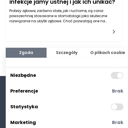
infekcje jamy ustnej i jak ich unikać?
Protezy zębowe, zarówno stałe, jak i ruchome, są coraz
powszechniej stosowane w stomatologii jako skuteczne
rozwiązanie na ubytki zębowe. Choć pozwalają one na
przywrócenie funkcji żucia i estetyki uśmiechu, to mogą także
stwarzać pewne zagrożenia, w tym ryzyko infekcji jamy
ustnej. Infekcje te mogą występować z różnych powodów, a
ich unikanie jest kluczowym elementem utrzymania zdrowia
jamy ustnej. W artykule tym przyjrzymy się, w jaki sposób
protezy mogą prowadzić do infekcji oraz przedstawimy
Zgoda
Szczegóły
O plikach cookie
zalecenia dotyczące ich pielęgnacji i użytkowania w celu
minimalizacji ryzyka.
Niezbędne
Preferencje
Brak
O nas
Kontakt
Statystyka
Polityka prywatności
(RODO. Cookies)
Marketing
Brak