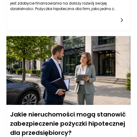
jest zdobycie finansowania na dalszy rozwój swojej
działalności. Pożyczka hipoteczna dla firm, jako jedno z
popularnych źródeł kapitału, może być dla nich atrakcyjną
opcją. Jednak wiele instytucji finansowych przyznaje tego
typu pożyczki na podstawie różnych kryteriów, które mogą być
trudne do spełnienia dla firm z krótkim stażem. Przedsiębiorcy
powinni zatem zrozumieć, jakie czynniki wpływają na decyzję
banków i instytucji pożyczkowych w kontekście udzielania
pożyczek hipotecznych.
Jakie nieruchomości mogą stanowić
zabezpieczenie pożyczki hipotecznej
dla przedsiębiorcy?