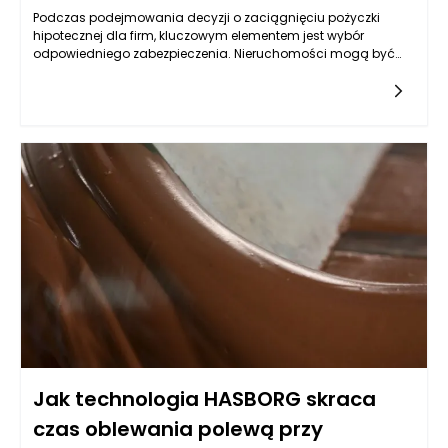
Podczas podejmowania decyzji o zaciągnięciu pożyczki
hipotecznej dla firm, kluczowym elementem jest wybór
odpowiedniego zabezpieczenia. Nieruchomości mogą być
jednym z najbardziej optymalnych rozwiązań, lecz nie każda
jest skierowana do tego celu. Warto przyjrzeć się różnym
typom nieruchomości, które mogą służyć jako zabezpieczenie,
oraz ich specyfice, a także rynkowym aspektom ich
wykorzystywania w kontekście uzyskiwania pożyczek.
Kluczowym czynnikiem jest ich wartość rynkowa,
przyszłościowe możliwości zysku oraz rodzaj biznesu, który
przedsiębiorca prowadzi.
Jak technologia HASBORG skraca
czas oblewania polewą przy