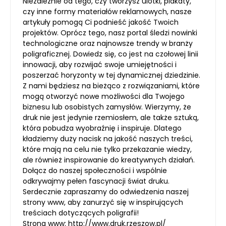
Niezależnie od tego, czy tworzysz ulotki, plakaty,
czy inne formy materiałów reklamowych, nasze
artykuły pomogą Ci podnieść jakość Twoich
projektów. Oprócz tego, nasz portal śledzi nowinki
technologiczne oraz najnowsze trendy w branży
poligraficznej. Dowiedz się, co jest na czołowej linii
innowacji, aby rozwijać swoje umiejętności i
poszerzać horyzonty w tej dynamicznej dziedzinie.
Z nami będziesz na bieżąco z rozwiązaniami, które
mogą otworzyć nowe możliwości dla Twojego
biznesu lub osobistych zamysłów. Wierzymy, że
druk nie jest jedynie rzemiosłem, ale także sztuką,
która pobudza wyobraźnię i inspiruje. Dlatego
kładziemy duży nacisk na jakość naszych treści,
które mają na celu nie tylko przekazanie wiedzy,
ale również inspirowanie do kreatywnych działań.
Dołącz do naszej społeczności i wspólnie
odkrywajmy pełen fascynacji świat druku.
Serdecznie zapraszamy do odwiedzenia naszej
strony www, aby zanurzyć się w inspirujących
treściach dotyczących poligrafii!
Strona www:
http://www.druk.rzeszow.pl/