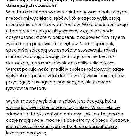
dzisiejszych czasach?
W ostatnich latach wzrosło zainteresowanie naturalnymi
metodami wybielania zębów, które często wykluczają
stosowanie chemicznych środków. Wiele osób poszukuje
alternatyw, takich jak aktywowany węgiel czy soda
oczyszczona, które w połączeniu z odpowiednim stylem
życia mogą poprawić kolor zębów. Niemniej jednak,
specjaliści zalecają ostrożność w stosowaniu takich
metod, zwracając uwagę, że mogą one nie być tak
skuteczne, a czasami również szkodliwe dla szkliwa.
Wzrost popularności mediów społecznościowych także
wpłynął na sposób, w jaki ludzie widzą wybielanie zębów,
przyciągając uwagę na innowacyjne, ale czasami
ryzykowne metody.
Wybór metody wybielania zębów jest decyzją, która
wymaga przemyślenia wielu czynników. W kontekście
zdrowia i estetyki, zarówno domowe, jak i profesjonalne
opcje mają swoje mocne i słabe strony, dlatego kluczowe
jest rozważenie własnych potrzeb oraz konsultacja z
lekarzem dentystą.