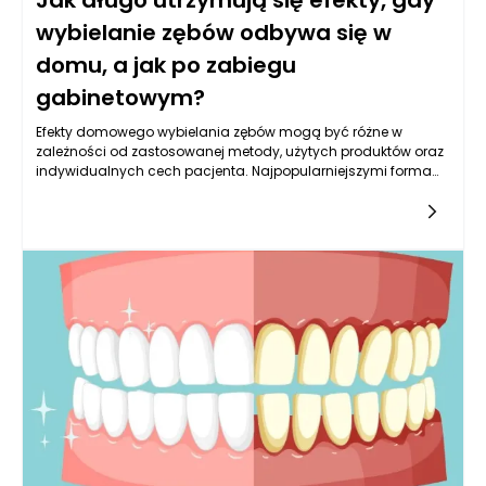
Jak długo utrzymują się efekty, gdy
wybielanie zębów odbywa się w
domu, a jak po zabiegu
gabinetowym?
Efekty domowego wybielania zębów mogą być różne w
zależności od zastosowanej metody, użytych produktów oraz
indywidualnych cech pacjenta. Najpopularniejszymi formami
domowego wybielania są zestawy z nakładkami na zęby oraz
paski wybielające. Zazwyczaj efekty takiego wybielania
utrzymują się od kilku miesięcy do nawet roku, jednak wiele
zależy od nawyków żywieniowych i higienicznych osoby, która
zdecydowała się na wybielanie. Nasilona konsumpcja
barwiących napojów, takich jak kawa, herbata czy czerwone
wino, a także palenie papierosów, może znacznie skrócić czas
utrzymania się uzyskanych efektów. Ponadto, odpowiednia
higiena jamy ustnej, w tym regularne szczotkowanie i
używanie nici dentystycznych, pomaga zachować bielsze
zęby na dłużej. Warto również pamiętać, że sam czas
wybielania w domu, zazwyczaj wynoszący od kilku dni do
kilku tygodni, wpływa na głębokość osiągniętych rezultatów –
im dłużej stosujemy produkt, tym bardziej intensywny efekt
można osiągnąć.