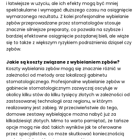
i łatwiejsze w użyciu, ale ich efekty mogą być mniej
spektakularne i wymagać dłuższego czasu na osiągnięcie
wymarzonego rezultatu. Z kolei profesjonalne wybielanie
zębów przeprowadzane przez stomatologów stosuje
znacznie silniejsze preparaty, co pozwala na szybsze i
bardziej efektowne osiągnięcie pożądanej bieli, ale wiąże
się to także z większym ryzykiem podrażnienia dziąseł czy
zębów.
Jakie są koszty związane z wybielaniem zębów?
Koszty wybielania zębów mogą się znacznie różnić w
zależności od metody oraz lokalizacji gabinetu
stomatologicznego. Profesjonalne wybielanie zębów w
gabinecie stomatologicznym zazwyczaj oscyluje w
okolicy kilku stów do kilku tysięcy złotych w zależności od
zastosowanej technologii oraz regionu, w którym
realizowany jest zabieg. W przeciwieństwie do tego,
domowe zestawy wybielające można nabyć już za
kilkadziesiąt złotych. Mimo to warto pamiętać, że tańsze
opcje mogą nie dać takich wyników jak te oferowane
przez specjalistów, co może skutkować koniecznością