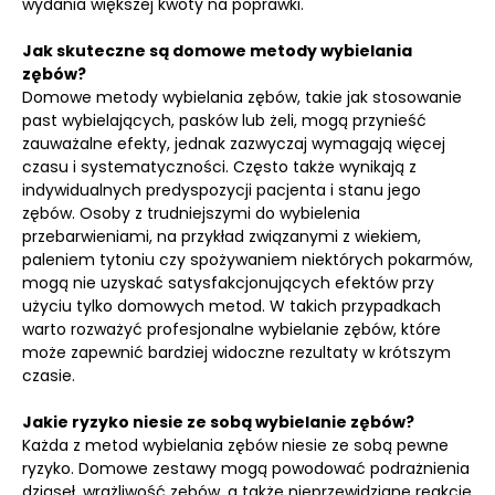
wydania większej kwoty na poprawki.
Jak skuteczne są domowe metody wybielania
zębów?
Domowe metody wybielania zębów, takie jak stosowanie
past wybielających, pasków lub żeli, mogą przynieść
zauważalne efekty, jednak zazwyczaj wymagają więcej
czasu i systematyczności. Często także wynikają z
indywidualnych predyspozycji pacjenta i stanu jego
zębów. Osoby z trudniejszymi do wybielenia
przebarwieniami, na przykład związanymi z wiekiem,
paleniem tytoniu czy spożywaniem niektórych pokarmów,
mogą nie uzyskać satysfakcjonujących efektów przy
użyciu tylko domowych metod. W takich przypadkach
warto rozważyć profesjonalne wybielanie zębów, które
może zapewnić bardziej widoczne rezultaty w krótszym
czasie.
Jakie ryzyko niesie ze sobą wybielanie zębów?
Każda z metod wybielania zębów niesie ze sobą pewne
ryzyko. Domowe zestawy mogą powodować podrażnienia
dziąseł, wrażliwość zębów, a także nieprzewidziane reakcje