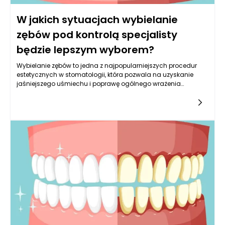
W jakich sytuacjach wybielanie
zębów pod kontrolą specjalisty
będzie lepszym wyborem?
Wybielanie zębów to jedna z najpopularniejszych procedur
estetycznych w stomatologii, która pozwala na uzyskanie
jaśniejszego uśmiechu i poprawę ogólnego wrażenia
estetycznego. Jednak nie każdy przypadek jest taki sam, a
wybór metody wybielania zębów powinien być dokładnie
przemyślany. Wybielanie zębów pod kontrolą specjalisty,
takiego jak dentysta, w wielu sytuacjach okazuje się znacznie
lepszym rozwiązaniem niż samodzielne próby użycia
produktów dostępnych w drogeriach czy internecie.