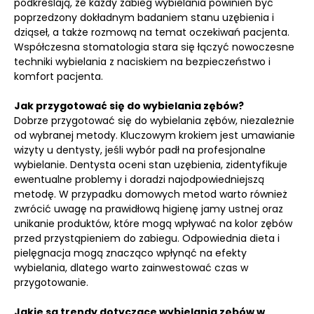
podkreślają, że każdy zabieg wybielania powinien być
poprzedzony dokładnym badaniem stanu uzębienia i
dziąseł, a także rozmową na temat oczekiwań pacjenta.
Współczesna stomatologia stara się łączyć nowoczesne
techniki wybielania z naciskiem na bezpieczeństwo i
komfort pacjenta.
Jak przygotować się do wybielania zębów?
Dobrze przygotować się do wybielania zębów, niezależnie
od wybranej metody. Kluczowym krokiem jest umawianie
wizyty u dentysty, jeśli wybór padł na profesjonalne
wybielanie. Dentysta oceni stan uzębienia, zidentyfikuje
ewentualne problemy i doradzi najodpowiedniejszą
metodę. W przypadku domowych metod warto również
zwrócić uwagę na prawidłową higienę jamy ustnej oraz
unikanie produktów, które mogą wpływać na kolor zębów
przed przystąpieniem do zabiegu. Odpowiednia dieta i
pielęgnacja mogą znacząco wpłynąć na efekty
wybielania, dlatego warto zainwestować czas w
przygotowanie.
Jakie są trendy dotyczące wybielania zębów w