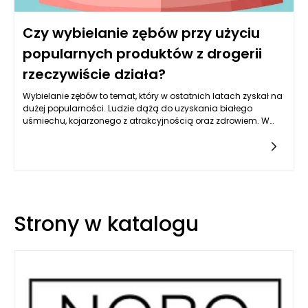
Czy wybielanie zębów przy użyciu
popularnych produktów z drogerii
rzeczywiście działa?
Wybielanie zębów to temat, który w ostatnich latach zyskał na
dużej popularności. Ludzie dążą do uzyskania białego
uśmiechu, kojarzonego z atrakcyjnością oraz zdrowiem. W
odpowiedzi na rosnącą potrzebę, na rynku pojawiły się liczne
produkty do wybielania zębów, dostępne w drogeriach. Od
past do zębów witaminowych po specjalne zestawy
wybielające, oferta jest bogata i różnorodna. Kluczowe
pytanie, które stawiają sobie konsumenci, to: czy te produkty
rzeczywiście działają? Aby odpowiedzieć na to pytanie, warto
przyjrzeć się mechanizmom działania składników aktywnych,
Strony w katalogu
a także ich wpływowi na szkliwo zębów.