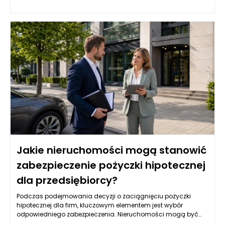
typu pożyczki na podstawie różnych kryteriów, które mogą być
trudne do spełnienia dla firm z krótkim stażem. Przedsiębiorcy
powinni zatem zrozumieć, jakie czynniki wpływają na decyzję
banków i instytucji pożyczkowych w kontekście udzielania
pożyczek hipotecznych.
Jakie nieruchomości mogą stanowić
zabezpieczenie pożyczki hipotecznej
dla przedsiębiorcy?
Podczas podejmowania decyzji o zaciągnięciu pożyczki
hipotecznej dla firm, kluczowym elementem jest wybór
odpowiedniego zabezpieczenia. Nieruchomości mogą być
jednym z najbardziej optymalnych rozwiązań, lecz nie każda