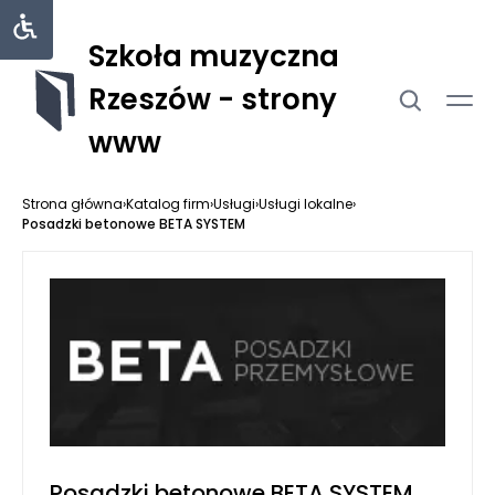
Szkoła muzyczna
Rzeszów - strony
www
Strona główna
›
Katalog firm
›
Usługi
›
Usługi lokalne
›
Posadzki betonowe BETA SYSTEM
Posadzki betonowe BETA SYSTEM