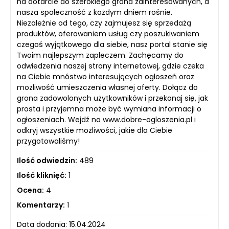
na dotarcie do szerokiego grona zainteresowanych, a
nasza społeczność z każdym dniem rośnie.
Niezależnie od tego, czy zajmujesz się sprzedażą
produktów, oferowaniem usług czy poszukiwaniem
czegoś wyjątkowego dla siebie, nasz portal stanie się
Twoim najlepszym zapleczem. Zachęcamy do
odwiedzenia naszej strony internetowej, gdzie czeka
na Ciebie mnóstwo interesujących ogłoszeń oraz
możliwość umieszczenia własnej oferty. Dołącz do
grona zadowolonych użytkowników i przekonaj się, jak
prosta i przyjemna może być wymiana informacji o
ogłoszeniach. Wejdź na www.dobre-ogloszenia.pl i
odkryj wszystkie możliwości, jakie dla Ciebie
przygotowaliśmy!
Ilość odwiedzin:
489
Ilość kliknięć:
1
Ocena:
4
Komentarzy:
1
Data dodania: 15.04.2024