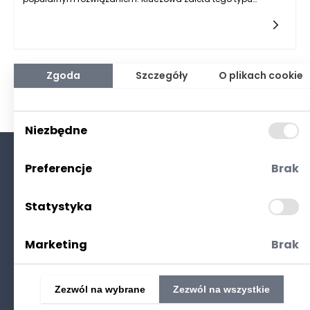
finansowania to możliwość skorzystania z niższych
oprocentowań, które są typowe dla kredytów zabezpieczonych
nieruchomościami. W przypadku pożyczek hipotecznych dla
firm banki i instytucje finansowe są bardziej skłonne do
udzielenia dużych kwot, co pozwala na realizację poważnych
inwestycji. Przykładowo, przedsiębiorcy mogą w ten sposób
Zgoda
Szczegóły
O plikach cookie
sfinansować budowę nowych obiektów, modernizację
istniejących czy też zakup ziemi pod nowe inwestycje.
Wysokość pożyczki jest ściśle powiązana z wartością
nieruchomości, co stwarza korzystny układ dla osób
Niezbędne
posiadających odpowiednie zabezpieczenie w postaci
posiadanych lokali, hal czy gruntów.
Preferencje
Brak
O nas
Kontakt
Statystyka
Polityka prywatności
(RODO. Cookies)
Marketing
Brak
Zezwól na wybrane
Zezwól na wszystkie