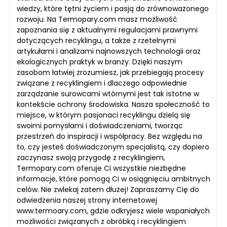
wiedzy, które tętni życiem i pasją do zrównoważonego
rozwoju. Na Termopary.com masz możliwość
zapoznania się z aktualnymi regulacjami prawnymi
dotyczących recyklingu, a także z rzetelnymi
artykułami i analizami najnowszych technologii oraz
ekologicznych praktyk w branży. Dzięki naszym
zasobom łatwiej zrozumiesz, jak przebiegają procesy
związane z recyklingiem i dlaczego odpowiednie
zarządzanie surowcami wtórnymi jest tak istotne w
kontekście ochrony środowiska. Nasza społeczność to
miejsce, w którym pasjonaci recyklingu dzielą się
swoimi pomysłami i doświadczeniami, tworząc
przestrzeń do inspiracji i współpracy. Bez względu na
to, czy jesteś doświadczonym specjalistą, czy dopiero
zaczynasz swoją przygodę z recyklingiem,
Termopary.com oferuje Ci wszystkie niezbędne
informacje, które pomogą Ci w osiągnięciu ambitnych
celów. Nie zwlekaj zatem dłużej! Zapraszamy Cię do
odwiedzenia naszej strony internetowej
www.termoary.com, gdzie odkryjesz wiele wspaniałych
możliwości związanych z obróbką i recyklingiem