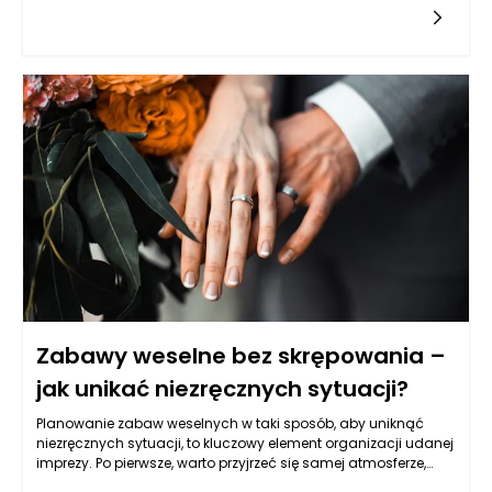
jest skierowana do tego celu. Warto przyjrzeć się różnym
typom nieruchomości, które mogą służyć jako zabezpieczenie,
oraz ich specyfice, a także rynkowym aspektom ich
wykorzystywania w kontekście uzyskiwania pożyczek.
Kluczowym czynnikiem jest ich wartość rynkowa,
przyszłościowe możliwości zysku oraz rodzaj biznesu, który
przedsiębiorca prowadzi.
Zabawy weselne bez skrępowania –
jak unikać niezręcznych sytuacji?
Planowanie zabaw weselnych w taki sposób, aby uniknąć
niezręcznych sytuacji, to kluczowy element organizacji udanej
imprezy. Po pierwsze, warto przyjrzeć się samej atmosferze,
która powinna sprzyjać integracji gości. Wybór odpowiedniej