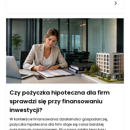
muzyki, która będzie zróżnicowana i odpowiadająca gustom
wszystkich obecnych, może okazać się kluczowy. Dobrze
dobrany zespół muzyczny lub DJ to gwarancja, że goście
będą mieli ochotę zarówno do tańca, jak i do wspólnej
zabawy. Ważne jest, aby zrozumieć, jakie gatunki muzyczne
przyciągają najwięcej osób na parkiet, oraz zidentyfikować
potencjalnie kontrowersyjne utwory, które mogą wywołać
nieprzyjemne sytuacje.
Czy pożyczka hipoteczna dla firm
sprawdzi się przy finansowaniu
inwestycji?
W kontekście finansowania działalności gospodarczej,
pożyczka hipoteczna dla firm staje się coraz bardziej
popularnym rozwiązaniem. Kluczowa zaleta tego typu