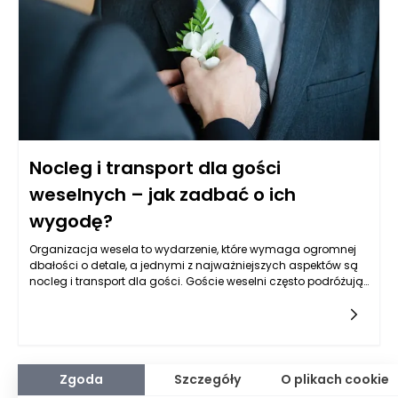
palety. Proces ten nie tylko minimalizuje koszty materiałowe,
ale także przyczynia się do ochrony środowiska poprzez
ograniczenie odpadów.
Nocleg i transport dla gości
weselnych – jak zadbać o ich
wygodę?
Organizacja wesela to wydarzenie, które wymaga ogromnej
dbałości o detale, a jednymi z najważniejszych aspektów są
nocleg i transport dla gości. Goście weselni często podróżują
z różnych miejsc, a ich wygoda i komfort powinny być
priorytetem dla pary młodej oraz organizatorów
wydarzenia. Jak zatem zadbać o to, by wszyscy czuli się
zrelaksowani i komfortowo, biorąc pod uwagę różnorodne
potrzeby i oczekiwania?
Zgoda
Szczegóły
O plikach cookie