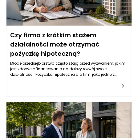
Czy firma z krótkim stażem
działalności może otrzymać
pożyczkę hipoteczną?
Młode przedsiębiorstwa często stają przed wyzwaniem, jakim
jest zdobycie finansowania na dalszy rozwój swojej
działalności. Pożyczka hipoteczna dla firm, jako jedno z
popularnych źródeł kapitału, może być dla nich atrakcyjną
opcją. Jednak wiele instytucji finansowych przyznaje tego
typu pożyczki na podstawie różnych kryteriów, które mogą być
trudne do spełnienia dla firm z krótkim stażem. Przedsiębiorcy
powinni zatem zrozumieć, jakie czynniki wpływają na decyzję
banków i instytucji pożyczkowych w kontekście udzielania
pożyczek hipotecznych.