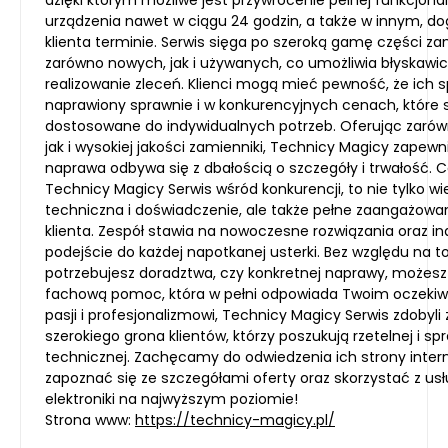
dzięki którym możliwe jest przywrócenie pełnej funkcjona
urządzenia nawet w ciągu 24 godzin, a także w innym, d
klienta terminie. Serwis sięga po szeroką gamę części z
zarówno nowych, jak i używanych, co umożliwia błyskawi
realizowanie zleceń. Klienci mogą mieć pewność, że ich s
naprawiony sprawnie i w konkurencyjnych cenach, które 
dostosowane do indywidualnych potrzeb. Oferując zarówn
jak i wysokiej jakości zamienniki, Technicy Magicy zapewn
naprawa odbywa się z dbałością o szczegóły i trwałość. 
Technicy Magicy Serwis wśród konkurencji, to nie tylko w
techniczna i doświadczenie, ale także pełne zaangażowa
klienta. Zespół stawia na nowoczesne rozwiązania oraz i
podejście do każdej napotkanej usterki. Bez względu na to
potrzebujesz doradztwa, czy konkretnej naprawy, możesz 
fachową pomoc, która w pełni odpowiada Twoim oczekiwa
pasji i profesjonalizmowi, Technicy Magicy Serwis zdobyli
szerokiego grona klientów, którzy poszukują rzetelnej i sp
technicznej. Zachęcamy do odwiedzenia ich strony inter
zapoznać się ze szczegółami oferty oraz skorzystać z us
elektroniki na najwyższym poziomie!
Strona www:
https://technicy-magicy.pl/