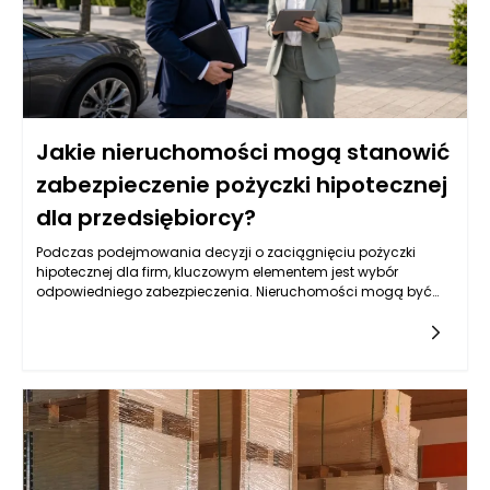
Jakie nieruchomości mogą stanowić
zabezpieczenie pożyczki hipotecznej
dla przedsiębiorcy?
Podczas podejmowania decyzji o zaciągnięciu pożyczki
hipotecznej dla firm, kluczowym elementem jest wybór
odpowiedniego zabezpieczenia. Nieruchomości mogą być
jednym z najbardziej optymalnych rozwiązań, lecz nie każda
jest skierowana do tego celu. Warto przyjrzeć się różnym
typom nieruchomości, które mogą służyć jako zabezpieczenie,
oraz ich specyfice, a także rynkowym aspektom ich
wykorzystywania w kontekście uzyskiwania pożyczek.
Kluczowym czynnikiem jest ich wartość rynkowa,
przyszłościowe możliwości zysku oraz rodzaj biznesu, który
przedsiębiorca prowadzi.