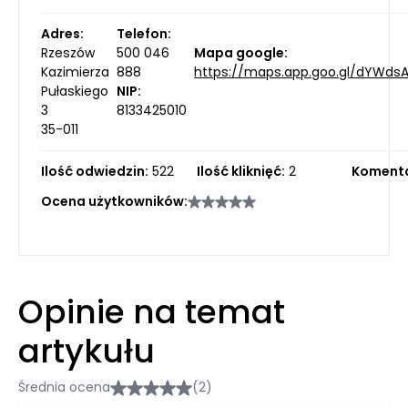
Adres:
Telefon:
Rzeszów
500 046
Mapa google:
Kazimierza
888
https://maps.app.goo.gl/dYWd
Pułaskiego
NIP:
3
8133425010
35-011
Ilość odwiedzin:
522
Ilość kliknięć:
2
Komenta
Ocena użytkowników:
Opinie na temat
artykułu
Średnia ocena
(2)