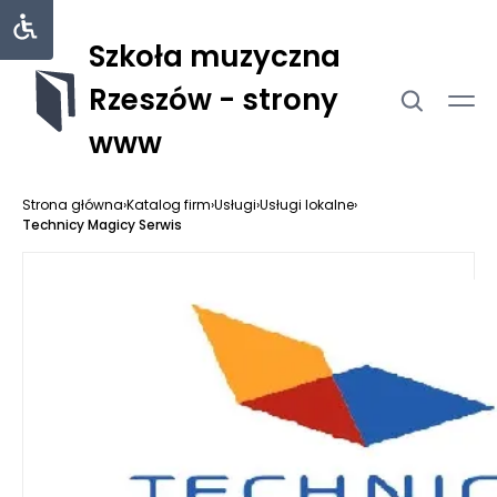
Szkoła muzyczna
Rzeszów - strony
www
Strona główna
›
Katalog firm
›
Usługi
›
Usługi lokalne
›
Technicy Magicy Serwis