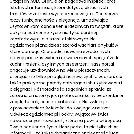
urządzeń AGD. Oferuje on bogactwo inspiracji oraz
istotnych informacji, które dotyczą aktualnych
trendów w zakresie wyposażenia wnętrz. Ten serwis
łączy funkcjonalność z elegancją, umożliwiając
użytkownikom odnalezienie idealnych rozwiązań, które
uczynią codzienne życie nie tylko bardziej
komfortowym, ale także efektywnym. Na
agd.zlomeo.pl znajdziesz szeroki wachlarz artykułów,
które pomogą Ci w podejmowaniu świadomych
decyzji podczas wyboru nowoczesnych sprzętów do
kuchni, łazienki czy innych przestrzeni. Nasz portal
angażuje użytkowników na wielu płaszczyznach,
oferując nie tylko przegląd najnowszych urządzeń, ale
także praktyczne porady dotyczące ich użytkowania i
pielęgnacji. Różnorodność zagadnień sprawia, że
zarówno amatorzy, jak i profesjonaliści w tej dziedzinie
znajdą tu coś, co ich zainteresuje. Nie zwlekaj z
wprowadzeniem świeżości do swojego wnętrza!
Odwiedź agd.zlomeo.pl i odkryj wyjątkowy świat
nowoczesnych rozwiązań, które na pewno wzbogacą
Twoje codzienne życie. Nasz portal to nie tylko zbiór
informacji – to także dynamiczna społeczność ludzi,