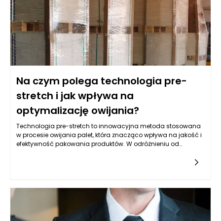
Na czym polega technologia pre-
stretch i jak wpływa na
optymalizację owijania?
Technologia pre-stretch to innowacyjna metoda stosowana
w procesie owijania palet, która znacząco wpływa na jakość i
efektywność pakowania produktów. W odróżnieniu od
tradycyjnych technik, które polegają na nawijaniu folii na
paletę bezpośrednio przy użyciu stałej długości, technologia
pre-stretch wykorzystuje folię rozciąganą przed jej
nałożeniem. Oznacza to, że materiał jest wstępnie rozciągany
przez owijarkę automatyczną, co pozwala na uzyskanie
znacznie lepszej odporności na rozerwanie oraz efektywniejsze
użycie folii. Dzięki temu, można zredukować ilość używanego
materiału, jednocześnie zwiększając stabilność pakowanej