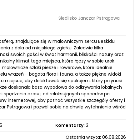
Siedlisko Janczar Pstrągowa
mosferą, znajdujące się w malowniczym sercu Beskidu
nia z dala od miejskiego zgiełku. Zaledwie kilka
enosi swoich gości w świat harmonii, bliskości natury oraz
kalny klimat tego miejsca, które łączy w sobie urok
malownicze szlaki piesze i rowerowe, które idealnie
u wrażeń – bogata flora i fauna, a także piękne widoki
 to miejsce, aby delektować się spokojem, który przynosi
 także doskonała baza wypadowa do odkrywania lokalnych
ści spędzenia czasu, od relaksujących spacerów po
y internetowej, aby poznać wszystkie szczegóły oferty i
ar Pstrągowa i pozwól sobie na chwilę wytchnienia wśród
5
Komentarzy:
3
Ostatnia wizyta: 06.08.2026