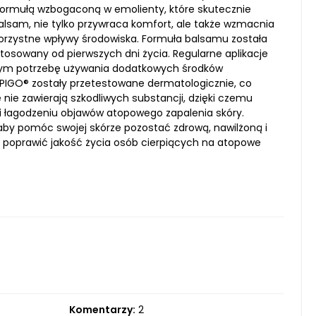
ą formułą wzbogaconą w emolienty, które skutecznie
alsam, nie tylko przywraca komfort, ale także wzmacnia
ekorzystne wpływy środowiska. Formuła balsamu została
tosowany od pierwszych dni życia. Regularne aplikacje
y tym potrzebę używania dodatkowych środków
OPIGO® zostały przetestowane dermatologicznie, co
 nie zawierają szkodliwych substancji, dzięki czemu
i łagodzeniu objawów atopowego zapalenia skóry.
by pomóc swojej skórze pozostać zdrową, nawilżoną i
 poprawić jakość życia osób cierpiących na atopowe
Komentarzy:
2