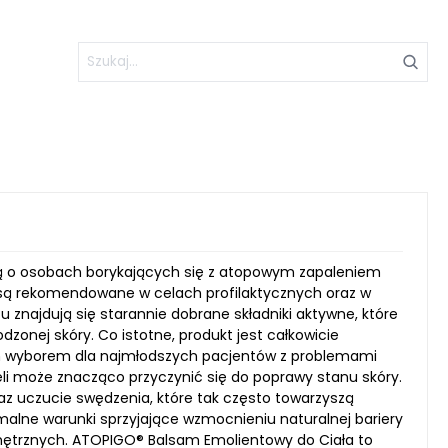
lą o osobach borykających się z atopowym zapaleniem
 są rekomendowane w celach profilaktycznych oraz w
znajdują się starannie dobrane składniki aktywne, które
onej skóry. Co istotne, produkt jest całkowicie
lnym wyborem dla najmłodszych pacjentów z problemami
i może znacząco przyczynić się do poprawy stanu skóry.
az uczucie swędzenia, które tak często towarzyszą
alne warunki sprzyjające wzmocnieniu naturalnej bariery
wnętrznych. ATOPIGO® Balsam Emolientowy do Ciała to