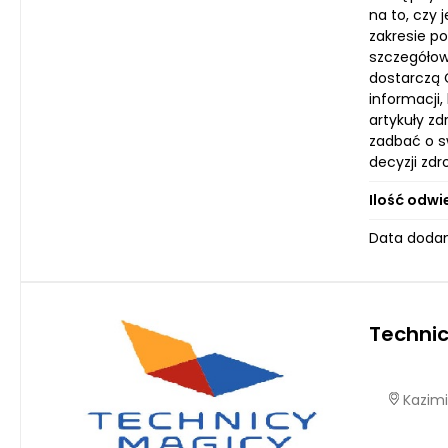
na to, czy 
zakresie p
szczegółow
dostarczą 
informacji,
artykuły z
zadbać o sw
decyzji zd
Ilość odwi
Data dodani
Technic
Kazimi