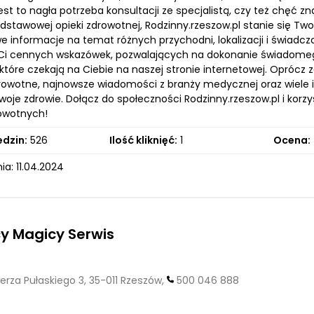
jest to nagła potrzeba konsultacji ze specjalistą, czy też chęć z
odstawowej opieki zdrowotnej, Rodzinny.rzeszow.pl stanie się 
e informacje na temat różnych przychodni, lokalizacji i świadc
Ci cennych wskazówek, pozwalających na dokonanie świadome
 które czekają na Ciebie na naszej stronie internetowej. Oprócz
drowotne, najnowsze wiadomości z branży medycznej oraz wiele i
oje zdrowie. Dołącz do społeczności Rodzinny.rzeszow.pl i korzy
rowotnych!
edzin:
526
Ilość kliknięć:
1
Ocena:
a: 11.04.2024
y Magicy Serwis
erza Pułaskiego 3, 35-011 Rzeszów,
500 046 888