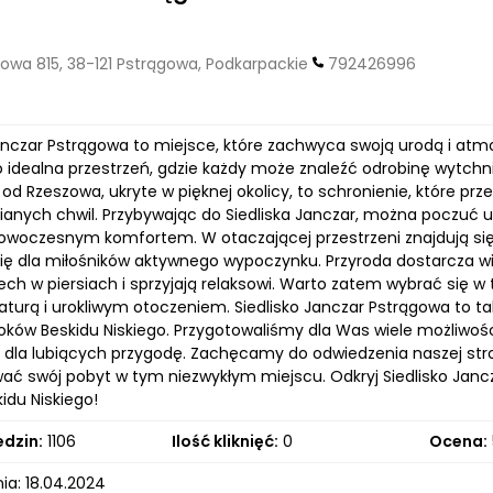
owa 815, 38-121 Pstrągowa, Podkarpackie
792426996
Janczar Pstrągowa to miejsce, które zachwyca swoją urodą i at
o idealna przestrzeń, gdzie każdy może znaleźć odrobinę wytchnie
od Rzeszowa, ukryte w pięknej okolicy, to schronienie, które prz
anych chwil. Przybywając do Siedliska Janczar, można poczuć uni
nowoczesnym komfortem. W otaczającej przestrzeni znajdują się 
ię dla miłośników aktywnego wypoczynku. Przyroda dostarcza wiel
ech w piersiach i sprzyjają relaksowi. Warto zatem wybrać się w
naturą i urokliwym otoczeniem. Siedlisko Janczar Pstrągowa to
 uroków Beskidu Niskiego. Przygotowaliśmy dla Was wiele możliwo
 dla lubiących przygodę. Zachęcamy do odwiedzenia naszej stron
ać swój pobyt w tym niezwykłym miejscu. Odkryj Siedlisko Jancz
idu Niskiego!
edzin:
1106
Ilość kliknięć:
0
Ocena:
ia: 18.04.2024