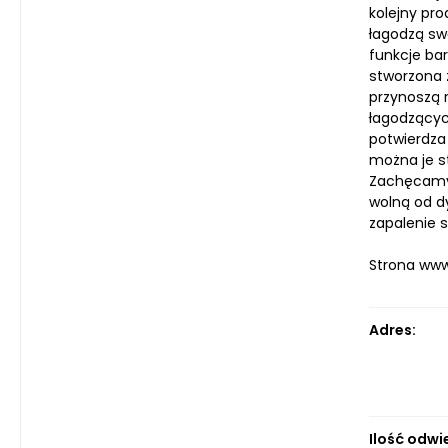
kolejny pr
łagodzą sw
funkcje ba
stworzona 
przynoszą 
łagodzącyc
potwierdza 
można je s
Zachęcamy 
wolną od d
zapalenie s
Strona ww
Adres:
Ilość odwi