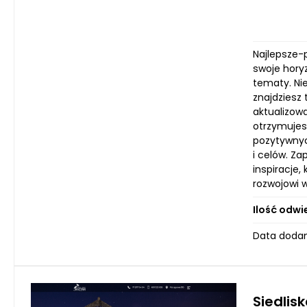
Najlepsze-p
swoje horyz
tematy. Nie
znajdziesz
aktualizow
otrzymujes
pozytywnyc
i celów. Za
inspiracje,
rozwojowi w
Ilość odwi
Data dodan
Siedlis