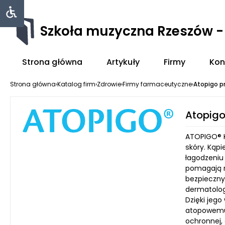
Szkoła muzyczna Rzeszów 
Strona główna
Artykuły
Firmy
Kon
Strona główna
›
Katalog firm
›
Zdrowie
›
Firmy farmaceutyczne
›
Atopigo p
Atopigo
ATOPIGO® K
skóry. Kąp
łagodzeniu
pomagają r
bezpieczny
dermatolog
Dzięki jeg
atopowemu 
ochronnej,