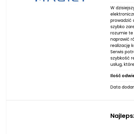
W dzisiejs
elektronicz
prowadzić 
szybko zare
rozumie te 
naprawić r
realizację
Serwis potr
szybkość re
usług, któr
Ilość odwi
Data dodan
Najleps