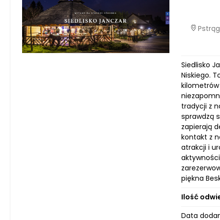
Pstrąg
Siedlisko 
Niskiego. T
kilometrów 
niezapomni
tradycji z 
sprawdzą s
zapierają d
kontakt z 
atrakcji i
aktywności
zarezerwow
piękna Besk
Ilość odwi
Data dodan