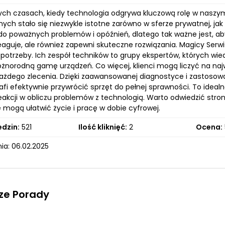
zych czasach, kiedy technologia odgrywa kluczową rolę w nasz
nych stało się niezwykle istotne zarówno w sferze prywatnej, jak
do poważnych problemów i opóźnień, dlatego tak ważne jest, aby
aguje, ale również zapewni skuteczne rozwiązania. Magicy Serwis
potrzeby. Ich zespół techników to grupy ekspertów, których wie
óżnorodną gamę urządzeń. Co więcej, klienci mogą liczyć na na
 każdego zlecenia. Dzięki zaawansowanej diagnostyce i zastos
afi efektywnie przywrócić sprzęt do pełnej sprawności. To idealn
akcji w obliczu problemów z technologią. Warto odwiedzić stron
e mogą ułatwić życie i pracę w dobie cyfrowej.
edzin:
521
Ilość kliknięć:
2
Ocena:
ia: 06.02.2025
ze Porady