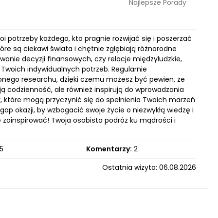
Najlepsze Porady
oi potrzeby każdego, kto pragnie rozwijać się i poszerzać
re są ciekawi świata i chętnie zgłębiają różnorodne
owanie decyzji finansowych, czy relacje międzyludzkie,
Twoich indywidualnych potrzeb. Regularnie
zonego researchu, dzięki czemu możesz być pewien, że
ją codzienność, ale również inspirują do wprowadzania
które mogą przyczynić się do spełnienia Twoich marzeń
gap okazji, by wzbogacić swoje życie o niezwykłą wiedzę i
ię zainspirować! Twoja osobista podróż ku mądrości i
5
Komentarzy:
2
Ostatnia wizyta: 06.08.2026