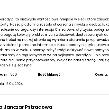
orady.pl to niezwykle wartościowe miejsce w sieci, które zaspok
onty. Nasza platforma została stworzona z myślą o osobach, któ
zależnie od tego, czy interesują Cię zdrowie, styl życia, podejm
 tu bogatą kolekcję praktycznych wskazówek dostosowanych do 
ane treści na naszej stronie są wynikiem starannie przeprowad
z rzetelne i pomocne informacje. Nasze porady nie tylko ułatwia
h zmian w życiu. Chcemy, żebyś mógł odkrywać nowe pomysły, 
praszamy do regularnych wizyt na Najlepsze-porady.pl – nie prze
 które dla Ciebie przygotowaliśmy. Wejdź na naszą stronę i daj s
łaśnie się zaczyna.
edzin:
500
Ilość kliknięć:
1
Ocena:
ia: 15.04.2024
ko Janczar Pstrągowa