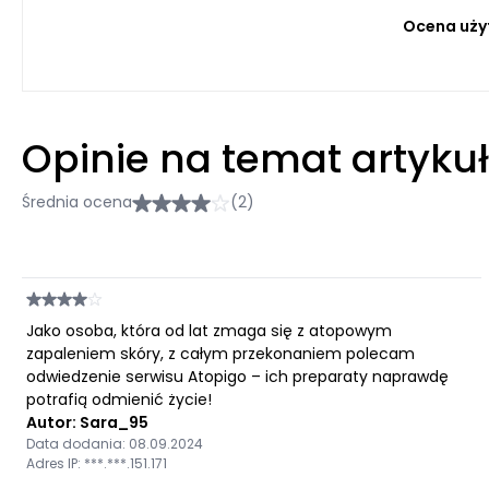
Ocena uży
Opinie na temat artyku
Średnia ocena
(2)
Jako osoba, która od lat zmaga się z atopowym
zapaleniem skóry, z całym przekonaniem polecam
odwiedzenie serwisu Atopigo – ich preparaty naprawdę
potrafią odmienić życie!
Autor: Sara_95
Data dodania: 08.09.2024
Adres IP: ***.***.151.171