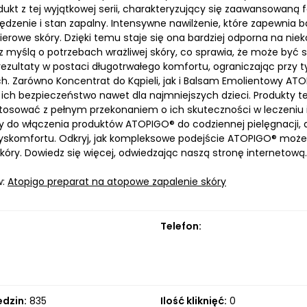
odukt z tej wyjątkowej serii, charakteryzujący się zaawansowan
ędzenie i stan zapalny. Intensywne nawilżenie, które zapewnia b
rierowe skóry. Dzięki temu staje się ona bardziej odporna na ni
z myślą o potrzebach wrażliwej skóry, co sprawia, że może być s
rezultaty w postaci długotrwałego komfortu, ograniczając prz
h. Zarówno Koncentrat do Kąpieli, jak i Balsam Emolientowy AT
ich bezpieczeństwo nawet dla najmniejszych dzieci. Produkty te
tosować z pełnym przekonaniem o ich skuteczności w leczeniu 
do włączenia produktów ATOPIGO® do codziennej pielęgnacji, a
yskomfortu. Odkryj, jak kompleksowe podejście ATOPIGO® może
kóry. Dowiedz się więcej, odwiedzając naszą stronę internetową.
w:
Atopigo preparat na atopowe zapalenie skóry
Telefon:
edzin:
835
Ilość kliknięć:
0