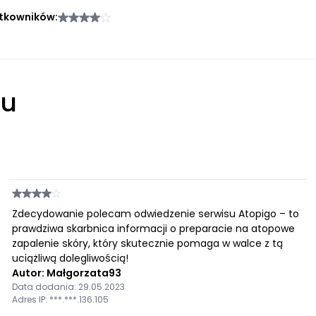
tkowników:
łu
Zdecydowanie polecam odwiedzenie serwisu Atopigo – to
prawdziwa skarbnica informacji o preparacie na atopowe
zapalenie skóry, który skutecznie pomaga w walce z tą
uciążliwą dolegliwością!
Autor: Małgorzata93
Data dodania: 29.05.2023
Adres IP: ***.***.136.105