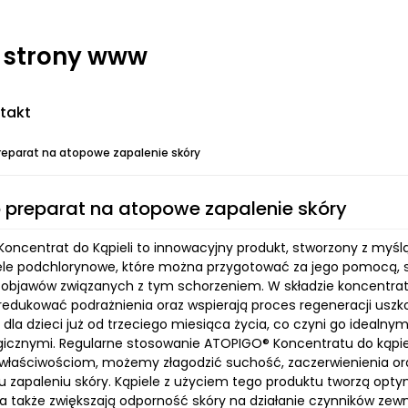
- strony www
takt
reparat na atopowe zapalenie skóry
 preparat na atopowe zapalenie skóry
oncentrat do Kąpieli to innowacyjny produkt, stworzony z myś
iele podchlorynowe, które można przygotować za jego pomocą,
 objawów związanych z tym schorzeniem. W składzie koncentratu 
edukować podrażnienia oraz wspierają proces regeneracji uszkodz
 dla dzieci już od trzeciego miesiąca życia, co czyni go idea
icznymi. Regularne stosowanie ATOPIGO® Koncentratu do kąpiel
o właściwościom, możemy złagodzić suchość, zaczerwienienia or
zapaleniu skóry. Kąpiele z użyciem tego produktu tworzą optym
 a także zwiększają odporność skóry na działanie czynników ze