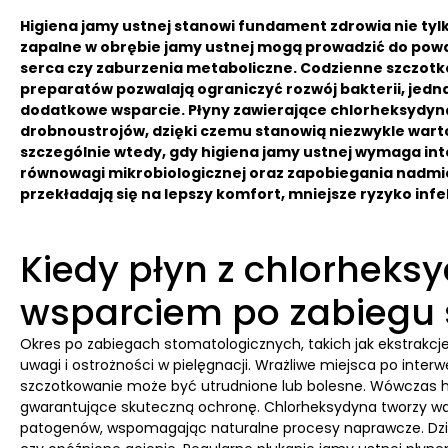
Higiena jamy ustnej stanowi fundament zdrowia nie tyl
zapalne w obrębie jamy ustnej mogą prowadzić do pow
serca czy zaburzenia metaboliczne. Codzienne szczotk
preparatów pozwalają ograniczyć rozwój bakterii, jed
dodatkowe wsparcie. Płyny zawierające chlorheksydynę 
drobnoustrojów, dzięki czemu stanowią niezwykle wart
szczególnie wtedy, gdy higiena jamy ustnej wymaga int
równowagi mikrobiologicznej oraz zapobiegania nadm
przekładają się na lepszy komfort, mniejsze ryzyko in
Kiedy płyn z chlorheks
wsparciem po zabiegu
Okres po zabiegach stomatologicznych, takich jak ekstrakc
uwagi i ostrożności w pielęgnacji. Wrażliwe miejsca po interw
szczotkowanie może być utrudnione lub bolesne. Wówczas h
gwarantujące skuteczną ochronę. Chlorheksydyna tworzy war
patogenów, wspomagając naturalne procesy naprawcze. Dzięki