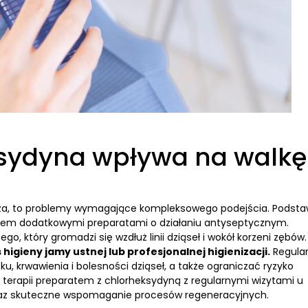
ksydyna wpływa na walkę
ntoza, to problemy wymagające kompleksowego podejścia. Podst
zasem dodatkowymi preparatami o działaniu antyseptycznym.
, który gromadzi się wzdłuż linii dziąseł i wokół korzeni zębów.
 higieny jamy ustnej lub profesjonalnej higienizacji.
Regula
, krwawienia i bolesności dziąseł, a także ograniczać ryzyko
 terapii preparatem z chlorheksydyną z regularnymi wizytami u
 oraz skuteczne wspomaganie procesów regeneracyjnych.