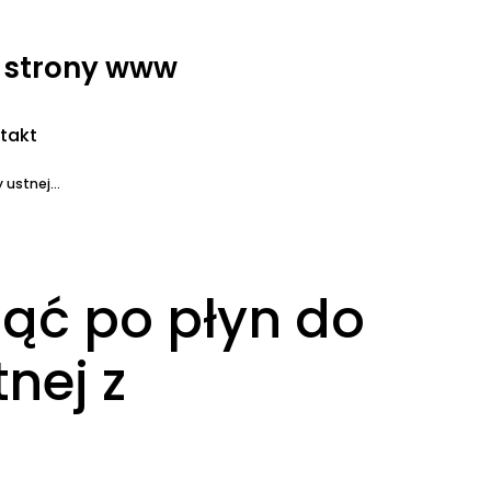
- strony www
takt
ustnej...
nąć po płyn do
nej z