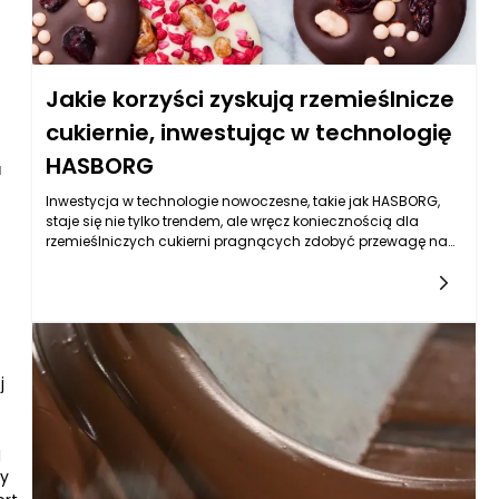
Jakie korzyści zyskują rzemieślnicze
cukiernie, inwestując w technologię
HASBORG
a
Inwestycja w technologie nowoczesne, takie jak HASBORG,
staje się nie tylko trendem, ale wręcz koniecznością dla
rzemieślniczych cukierni pragnących zdobyć przewagę na
rynku. Jednym z najważniejszych aspektów, na które
zwracają uwagę cukiernicy, jest efektywność produkcji, która
w bezpośredni sposób wpływa na jakość wyrobów oraz
rentowność biznesu. Technologia HASBORG, w szczególności
w kontekście oblewania polewą, oferuje szereg
innowacyjnych rozwiązań, które znacząco usprawniają
j
procesy produkcyjne.
j
ny