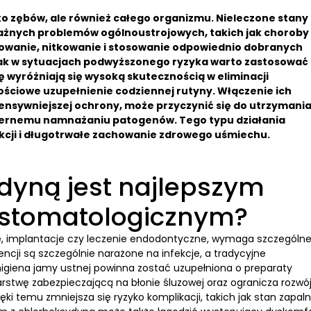
ko zębów, ale również całego organizmu. Nieleczone stany
ażnych problemów ogólnoustrojowych, takich jak choroby
owanie, nitkowanie i stosowanie odpowiednio dobranych
nak w sytuacjach podwyższonego ryzyka warto zastosować
wyróżniają się wysoką skutecznością w eliminacji
ościowe uzupełnienie codziennej rutyny. Włączenie ich
ensywniejszej ochrony, może przyczynić się do utrzymani
iernemu namnażaniu patogenów. Tego typu działania
fekcji i długotrwałe zachowanie zdrowego uśmiechu.
ydyną jest najlepszym
 stomatologicznym?
je, implantacje czy leczenie endodontyczne, wymaga szczególne
encji są szczególnie narażone na infekcje, a tradycyjne
igiena jamy ustnej powinna zostać uzupełniona o preparaty
stwę zabezpieczającą na błonie śluzowej oraz ogranicza rozwó
 temu zmniejsza się ryzyko komplikacji, takich jak stan zapal