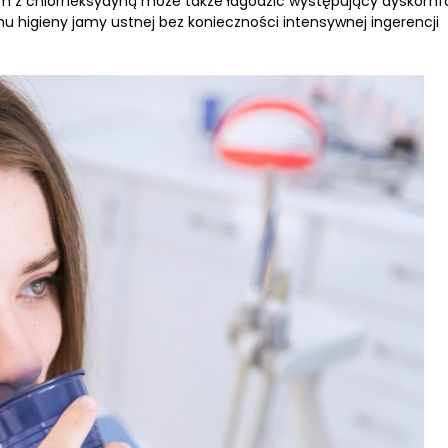
nem z chlorheksydyną może także łagodzić występujący dyskomfo
u higieny jamy ustnej bez konieczności intensywnej ingerencji