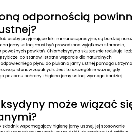
żoną odpornością powin
ustnej?
y lub osoby przyjmujące leki immunosupresyjne, są bardziej nara
igiena jamy ustnej musi być prowadzona wyjątkowo starannie,
 poważnych powikłań. Chlorheksydyna skutecznie redukuje licz
rzybicze, co stanowi istotne wsparcie dla naturalnych
odpowiedniego płynu do płukania jamy ustnej pomaga utrzym
o rozwoju stanów zapalnych. Jest to szczególnie ważne, gdy
go poziomu ochrony i higiena jamy ustnej wymaga bardziej
eksydyny może wiązać si
danymi?
składnik wspomagający higienę jamy ustnej, jej stosowanie