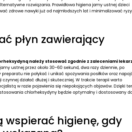
lternatywne rozwiązania. Prawidłowa higiena jamy ustnej dzieci
ć zdrowe nawyki już od najmłodszych lat i minimalizować ryz
ać płyn zawierający
hlorheksydyną należy stosować zgodnie z zaleceniami lekar
 jamy ustnej przez około 30–60 sekund, dwa razy dziennie, po
preparatu nie połykać i unikać spożywania posiłków oraz napo
zynnej działać dłużej i skuteczniej. W trakcie terapii warto
jalistą w razie pojawienia się niepokojących objawów. Dzięki t
t stosowania chlorheksydyny będzie optymalny i dostosowany d
 wspierać higienę, gdy