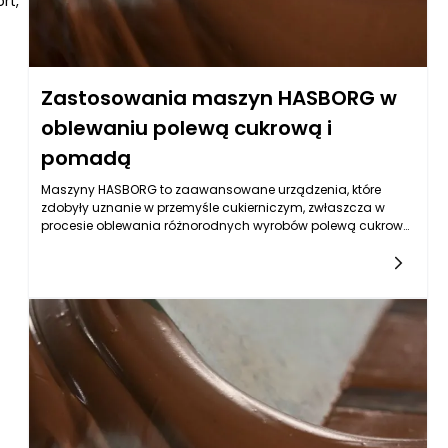
rt,
Zastosowania maszyn HASBORG w
oblewaniu polewą cukrową i
pomadą
Maszyny HASBORG to zaawansowane urządzenia, które
zdobyły uznanie w przemyśle cukierniczym, zwłaszcza w
procesie oblewania różnorodnych wyrobów polewą cukrową
i pomadą. Dzięki innowacyjnym technologiom oraz
precyzyjnej budowie, maszyny te umożliwiają uzyskanie
wyjątkowej jakości cukierniczych produktów. Oblewanie
polewą to kluczowy etap w produkcji słodyczy, decydujący o
ich atrakcyjności wizualnej oraz smaku. Maszyny HASBORG
zostały zaprojektowane z myślą o intensywnym użytkowaniu,
zapewniając efektywność i niezawodność działania.