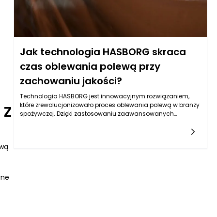
Jak technologia HASBORG skraca
czas oblewania polewą przy
zachowaniu jakości?
Technologia HASBORG jest innowacyjnym rozwiązaniem,
 z
które zrewolucjonizowało proces oblewania polewą w branży
spożywczej. Dzięki zastosowaniu zaawansowanych
systemów automatyzacji oraz precyzyjnych algorytmów
można znacznie skrócić czas oblewania polewą, a
jednocześnie utrzymać wysoką jakość gotowych
awą
produktów. To rozwiązanie jest odpowiedzią na rosnące
wymagania konsumentów w zakresie smaku, estetyki i
bezpieczeństwa żywności.
rne