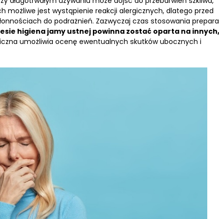
Przy długotrwałym używaniu może dojść do przebarwień szkliwa,
 możliwe jest wystąpienie reakcji alergicznych, dlatego przed
łonnościach do podrażnień. Zazwyczaj czas stosowania prepara
esie higiena jamy ustnej powinna zostać oparta na innych
iczna umożliwia ocenę ewentualnych skutków ubocznych i