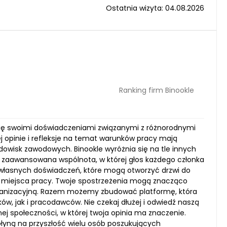
Ostatnia wizyta: 04.08.2026
Ranking firm Binookle
 się swoimi doświadczeniami związanymi z różnorodnymi
j opinie i refleksje na temat warunków pracy mają
odowisk zawodowych. Binookle wyróżnia się na tle innych
to zaawansowana wspólnota, w której głos każdego członka
 własnych doświadczeń, które mogą otworzyć drzwi do
ego miejsca pracy. Twoje spostrzeżenia mogą znacząco
 organizacyjną. Razem możemy zbudować platformę, która
w, jak i pracodawców. Nie czekaj dłużej i odwiedź naszą
nej społeczności, w której twoja opinia ma znaczenie.
łyną na przyszłość wielu osób poszukujących