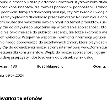
 opinii o firmach. Nasza platforma umożliwia użytkownikom dziel
ość konsumentów, ale również pomaga w podnoszeniu standard
pochwalić firmę za doskonałą obsługę, czy też zwrócić uwagę na
 realny wpływ na działalność przedsiębiorstw. Na Dominique.com
om skuteczne wyrażanie swoich myśli na temat produktów i usług
 Cię do aktywnego włączenia się w tworzenie społeczności, k
o nie tylko miejsce do publikacji recenzji, ale także skarbnic
ch wyborów. Wzajemne wsparcie i wymiana informacji wgrupie 
nia mogą doprowadzić do pozytywnych zmian, które przyniosą kor
Cię do odwiedzenia naszej strony internetowej www.Dominiqu
zestrzeni dla konsumentów. Wejdź do naszej społeczności, gdzi
rdziej przejrzysty i dostosowany do potrzeb rynek usług!
edzin:
486
Ilość kliknięć:
0
Ocena:
ia: 09.04.2024
iwarka telefonów