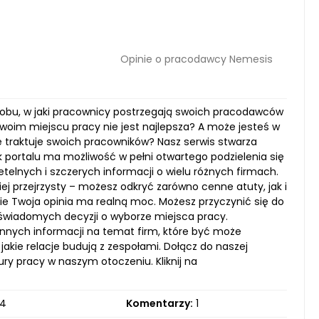
Opinie o pracodawcy Nemesis
sobu, w jaki pracownicy postrzegają swoich pracodawców
Twoim miejscu pracy nie jest najlepsza? A może jesteś w
nie traktuje swoich pracowników? Nasz serwis stwarza
k portalu ma możliwość w pełni otwartego podzielenia się
telnych i szczerych informacji o wielu różnych firmach.
ziej przejrzysty – możesz odkryć zarówno cenne atuty, jak i
e Twoja opinia ma realną moc. Możesz przyczynić się do
wiadomych decyzji o wyborze miejsca pracy.
nnych informacji na temat firm, które być może
 jakie relacje budują z zespołami. Dołącz do naszej
ury pracy w naszym otoczeniu. Kliknij na
4
Komentarzy:
1