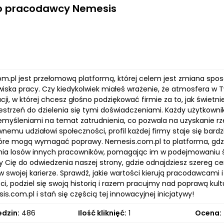
 o pracodawcy Nemesis
m.pl jest przełomową platformą, której celem jest zmiana spo
wiska pracy. Czy kiedykolwiek miałeś wrażenie, że atmosfera w 
acji, w której chcesz głośno podziękować firmie za to, jak świet
estrzeń do dzielenia się tymi doświadczeniami. Każdy użytkowni
emyśleniami na temat zatrudnienia, co pozwala na uzyskanie rze
wnemu udziałowi społeczności, profil każdej firmy staje się bard
tóre mogą wymagać poprawy. Nemesis.com.pl to platforma, gdzi
nia losów innych pracowników, pomagając im w podejmowaniu ś
Cię do odwiedzenia naszej strony, gdzie odnajdziesz szereg ce
 swojej karierze. Sprawdź, jakie wartości kierują pracodawcami i
i, podziel się swoją historią i razem pracujmy nad poprawą kult
.com.pl i stań się częścią tej innowacyjnej inicjatywy!
edzin:
486
Ilość kliknięć:
1
Ocena: