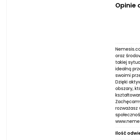
Opinie
Nemesis.co
oraz środo
takiej sytu
idealną prz
swoimi prz
Dzięki akty
obszary, k
kształtowa
Zachęcamy 
rozważasz w
społecznośc
www.nemesis
Ilość odwi