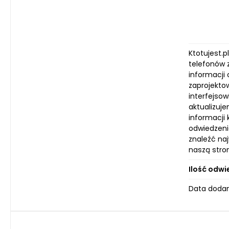
Ktotujest.
telefonów 
informacji 
zaprojekto
interfejsow
aktualizuj
informacji
odwiedzenia
znaleźć naj
naszą stro
Ilość odwi
Data dodan