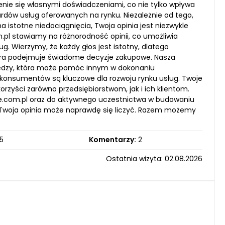
enie się własnymi doświadczeniami, co nie tylko wpływa
ów usług oferowanych na rynku. Niezależnie od tego,
 istotne niedociągnięcia, Twoja opinia jest niezwykle
.pl stawiamy na różnorodność opinii, co umożliwia
. Wierzymy, że każdy głos jest istotny, dlatego
tóra podejmuje świadome decyzje zakupowe. Nasza
a wiedzy, która może pomóc innym w dokonaniu
konsumentów są kluczowe dla rozwoju rynku usług. Twoje
zyści zarówno przedsiębiorstwom, jak i ich klientom.
e.com.pl oraz do aktywnego uczestnictwa w budowaniu
e Twoja opinia może naprawdę się liczyć. Razem możemy
5
Komentarzy:
2
Ostatnia wizyta: 02.08.2026