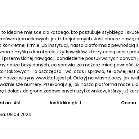
pl to idealne miejsce dla każdego, kto poszukuje szybkiego i 
zarówno komórkowych, jak i stacjonarnych. Jeśli chcesz nawiąza
o konkretnej firmie lub instytucji, nasza platforma z pewnością 
wana z myślą o komforcie użytkowników, którzy cenią sobie prost
i i przemyślanej nawigacji, odnalezienie poszukiwanych danych j
emy nasze bazy danych, co sprawia, że możesz mieć pewność, i
 kontaktowych. To oszczędza Twój czas i sprawia, że łatwiej jes
 naszej witryny www.ktotujest.pl. Odkryj na własne oczy, jak wi
ważniejsze numery. Przekonaj się, jak nasza platforma może ułat
nę i dołącz do grona zadowolonych użytkowników, którzy już kor
edzin:
451
Ilość kliknięć:
1
Ocena:
ia: 09.04.2024