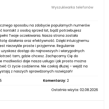
Wyszukiwarka telefonów
skutecznego sposobu na zdobycie popularnych numerów
ć kontakt z osobą sprzed lat, bądź potrzebujesz
spełni Twoje oczekiwania. Nasza strona została
otę działania oraz efektywność. Dzięki intuicyjnemu
est niezwykle proste i przyjemne. Regularnie
ż uzyskasz dostęp do najnowszych i wiarygodnych
t dotrzeć tam, gdzie chcesz. Zachęcamy Cię do
ele możliwości daje nasza usługa i jak prosto można
wić Ci życie codzienne. Nie czekaj dłużej – wejdź na
zystają z naszych sprawdzonych rozwiązań!
5
Komentarzy:
2
Ostatnia wizyta: 02.08.2026