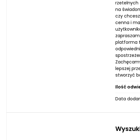
rzetelnych
na świadom
czy chcesz 
cenna i ma
użytkownik
zapraszamy
platforma t
odpowiedni
spostrzeże
Zachęcamy 
lepszej pr
stworzyć ba
Ilość odwi
Data dodan
Wyszuk