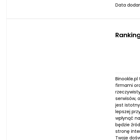
Data dodan
Ranking
Binookle.p
firmami or
rzeczywisty
serwisów, 
jest istot
lepszej prz
wpłynąć na
będzie źró
stronę inte
Twoje dośw