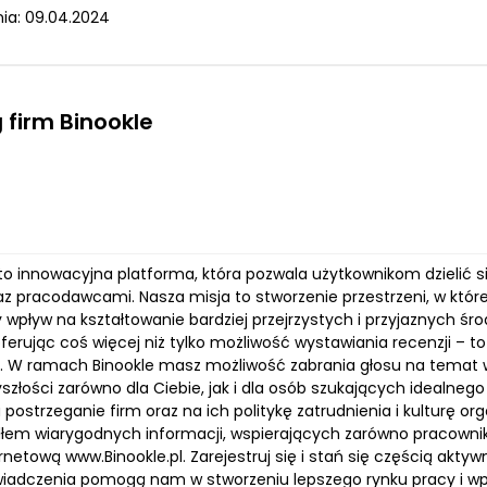
ia: 09.04.2024
 firm Binookle
l to innowacyjna platforma, która pozwala użytkownikom dzielić
az pracodawcami. Nasza misja to stworzenie przestrzeni, w które
 wpływ na kształtowanie bardziej przejrzystych i przyjaznych śr
oferując coś więcej niż tylko możliwość wystawiania recenzji – 
ny. W ramach Binookle masz możliwość zabrania głosu na temat
yszłości zarówno dla Ciebie, jak i dla osób szukających idealn
 postrzeganie firm oraz na ich politykę zatrudnienia i kulturę
dłem wiarygodnych informacji, wspierających zarówno pracownikó
rnetową www.Binookle.pl. Zarejestruj się i stań się częścią aktyw
iadczenia pomogą nam w stworzeniu lepszego rynku pracy i wp