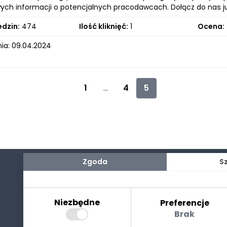
ych informacji o potencjalnych pracodawcach. Dołącz do nas ju
edzin:
474
Ilość kliknięć:
1
Ocena:
ia: 09.04.2024
1
4
5
...
Zgoda
S
Niezbędne
Preferencje
Brak