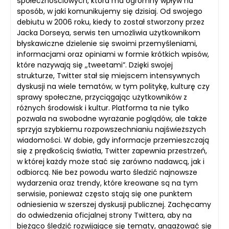
społecznościowych, która ma ogromny wpływ na
sposób, w jaki komunikujemy się dzisiaj. Od swojego
debiutu w 2006 roku, kiedy to został stworzony przez
Jacka Dorseya, serwis ten umożliwia użytkownikom
błyskawiczne dzielenie się swoimi przemyśleniami,
informacjami oraz opiniami w formie krótkich wpisów,
które nazywają się „tweetami”. Dzięki swojej
strukturze, Twitter stał się miejscem intensywnych
dyskusji na wiele tematów, w tym politykę, kulturę czy
sprawy społeczne, przyciągając użytkowników z
różnych środowisk i kultur. Platforma ta nie tylko
pozwala na swobodne wyrażanie poglądów, ale także
sprzyja szybkiemu rozpowszechnianiu najświeższych
wiadomości. W dobie, gdy informacje przemieszczają
się z prędkością światła, Twitter zapewnia przestrzeń,
w której każdy może stać się zarówno nadawcą, jak i
odbiorcą. Nie bez powodu warto śledzić najnowsze
wydarzenia oraz trendy, które kreowane są na tym
serwisie, ponieważ często stają się one punktem
odniesienia w szerszej dyskusji publicznej. Zachęcamy
do odwiedzenia oficjalnej strony Twittera, aby na
bieżąco śledzić rozwijające się tematy, angażować się