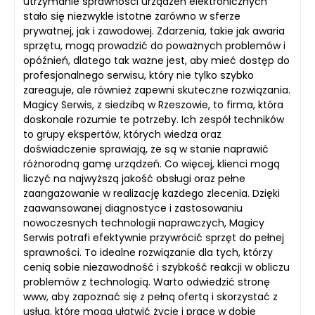
utrzymanie sprawności urządzeń elektronicznych
stało się niezwykle istotne zarówno w sferze
prywatnej, jak i zawodowej. Zdarzenia, takie jak awaria
sprzętu, mogą prowadzić do poważnych problemów i
opóźnień, dlatego tak ważne jest, aby mieć dostęp do
profesjonalnego serwisu, który nie tylko szybko
zareaguje, ale również zapewni skuteczne rozwiązania.
Magicy Serwis, z siedzibą w Rzeszowie, to firma, która
doskonale rozumie te potrzeby. Ich zespół techników
to grupy ekspertów, których wiedza oraz
doświadczenie sprawiają, że są w stanie naprawić
różnorodną gamę urządzeń. Co więcej, klienci mogą
liczyć na najwyższą jakość obsługi oraz pełne
zaangażowanie w realizację każdego zlecenia. Dzięki
zaawansowanej diagnostyce i zastosowaniu
nowoczesnych technologii naprawczych, Magicy
Serwis potrafi efektywnie przywrócić sprzęt do pełnej
sprawności. To idealne rozwiązanie dla tych, którzy
cenią sobie niezawodność i szybkość reakcji w obliczu
problemów z technologią. Warto odwiedzić stronę
www, aby zapoznać się z pełną ofertą i skorzystać z
usług, które mogą ułatwić życie i pracę w dobie